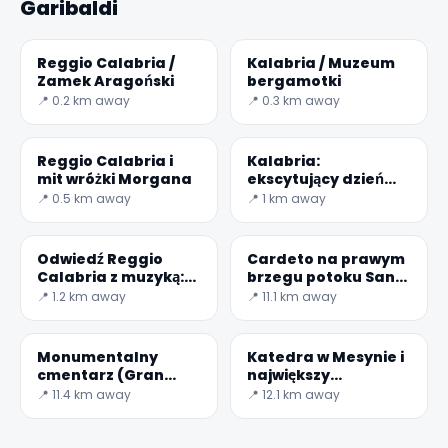
Garibaldi
Reggio Calabria /
Kalabria / Muzeum
Zamek Aragoński
bergamotki
📍 0.2 km away
📍 0.3 km away
Reggio Calabria i
Kalabria:
mit wróżki Morgana
ekscytujący dzień
surferów na plaży
📍 0.5 km away
📍 1 km away
Giunchi
Odwiedź Reggio
Cardeto na prawym
Calabria z muzyką:
brzegu potoku Sant '
MuStruMu
Agata
📍 1.2 km away
📍 11.1 km away
Monumentalny
Katedra w Mesynie i
cmentarz (Gran
największy
Camposanto) -
Astronomiczny
📍 11.4 km away
📍 12.1 km away
Messina
Zegar Mechaniczny
na świecie.