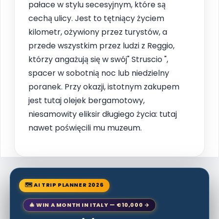
pałace w stylu secesyjnym, które są
cechą ulicy. Jest to tętniący życiem
kilometr, ożywiony przez turystów, a
przede wszystkim przez ludzi z Reggio,
którzy angażują się w swój" Struscio ",
spacer w sobotnią noc lub niedzielny
poranek. Przy okazji, istotnym zakupem
jest tutaj olejek bergamotowy,
niesamowity eliksir długiego życia: tutaj
nawet poświęcili mu muzeum.
🗺 AI TRIP PLANNER 2026
🎄 WIN A MONTH IN ITALY — €10,000 →