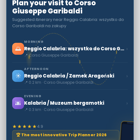
Plan your visit to Corso
Giuseppe Garibaldi
Suggested itinerary near Reggio Calabria: wszystko do
Corso Garibaldi na zakupy
MORNING
🌅
›
Reggio Calabria: wszystko do Corso Garibaldi na zakupy
📍 Corso Giuseppe Garibaldi
AFTERNOON
☀️
›
Reggio Calabria / Zamek Aragoński
📍 0.2 km · Corso Giuseppe Garibaldi
EVENING
🌆
›
Kalabria / Muzeum bergamotki
📍 0.3 km · Corso Giuseppe Garibaldi
★★★★★
4.9
🏆 The most innovative Trip Planner 2026