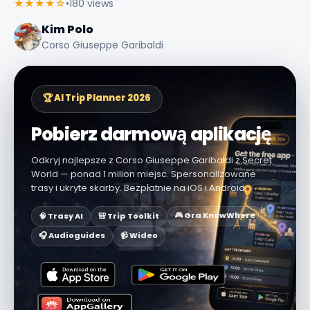
★★★★☆
•
180 views
Kim Polo
Corso Giuseppe Garibaldi
🏆 AI Trip Planner 2026
Pobierz darmową aplikację
Odkryj najlepsze z Corso Giuseppe Garibaldi z Secret
World — ponad 1 milion miejsc. Spersonalizowane
trasy i ukryte skarby. Bezpłatnie na iOS i Android.
🎮 Gra KnowWhere
🧠 Trasy AI
🎒 Trip Toolkit
🎧 Audioguides
📹 Wideo