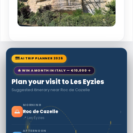
🗺 AI TRIP PLANNER 2026
🎄 WIN A MONTH IN ITALY — €10,000 →
Plan your visit to Les Eyzies
Suggested itinerary near Roc de Cazelle
MORNING
🌅
›
Roc de Cazelle
📍 Les Eyzies
AFTERNOON