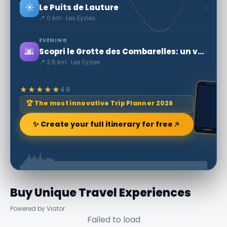
☀️
›
Le Puits de Lauture
📍 0 km · Les Eyzies
EVENING
🌆
›
Scopri le Grotte des Combarelles: un viaggio nella preistoria
📍 2.5 km · Les Eyzies
★★★★★
4.9
🏆 The most innovative Trip Planner 2026
✨ Create your full itinerary for free
Buy Unique Travel Experiences
Powered by Viator
Failed to load