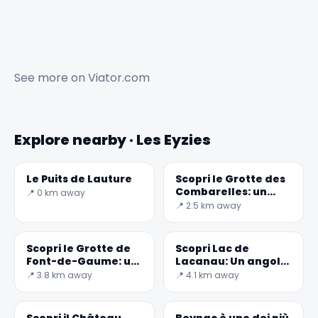
See more on
Viator.com
Explore nearby · Les Eyzies
Le Puits de Lauture
Scopri le Grotte des
Combarelles: un
📍 0 km away
viaggio nella
📍 2.5 km away
preistoria
Scopri le Grotte de
Scopri Lac de
Font-de-Gaume: un
Lacanau: Un angolo
viaggio nel tempo
di natura in Francia
📍 3.8 km away
📍 4.1 km away