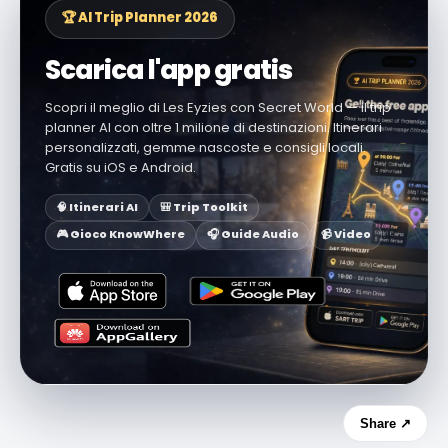
🏆 AI Trip Planner 2026
Scarica l'app gratis
Scopri il meglio di Les Eyzies con Secret World — il trip
planner AI con oltre 1 milione di destinazioni. Itinerari
personalizzati, gemme nascoste e consigli locali.
Gratis su iOS e Android.
🧠 Itinerari AI
🎒 Trip Toolkit
🎮 Gioco KnowWhere
🎧 Guide Audio
📹 Video
Share ↗