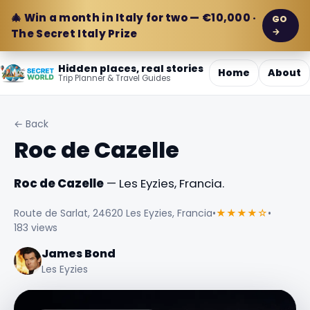
🎄 Win a month in Italy for two — €10,000 ·
GO
→
The Secret Italy Prize
Hidden places, real stories
Home
About
Trip Planner & Travel Guides
← Back
Roc de Cazelle
Roc de Cazelle
— Les Eyzies, Francia.
Route de Sarlat, 24620 Les Eyzies, Francia
•
★★★★☆
•
183 views
James Bond
Les Eyzies