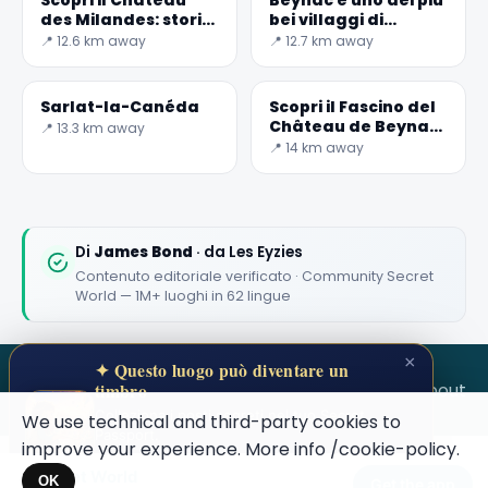
Scopri il Château
Beynac è uno dei più
des Milandes: storia
bei villaggi di
e bellezze in
Francia
📍 12.6 km away
📍 12.7 km away
Dordogna
Sarlat-la-Canéda
Scopri il Fascino del
Château de Beynac
📍 13.3 km away
in Francia
📍 14 km away
Di
James Bond
· da Les Eyzies
Contenuto editoriale verificato · Community Secret
World — 1M+ luoghi in 62 lingue
×
✦ Questo luogo può diventare un
SECRET WORLD
Terms
Privacy
About
timbro
Colleziona i posti segreti nel tuo Secret
We use technical and third-party cookies to
Passport.
improve your experience. More info
/cookie-policy
.
Apri il tuo Passaporto →
Secret World
×
OK
Get the app