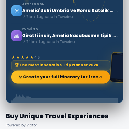
AFTERNOON
☀️
›
Amelia'daki Umbria ve Roma Katolik Katedrali
📍 7 km · Lugnano In Teverina
EVENING
🌆
›
Girotti incir, Amelia kasabasının tipik bir ürünü
📍 7.1 km · Lugnano In Teverina
★★★★★
4.9
🏆 The most innovative Trip Planner 2026
✨ Create your full itinerary for free
Buy Unique Travel Experiences
Powered by Viator