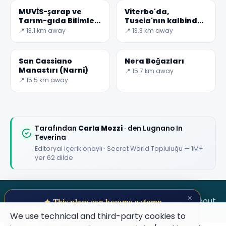
✕
MUVİS-şarap ve
Viterbo'da,
Tarım-gıda Bilimleri
Tuscia'nın kalbinde,
Müzesi
ded duvar resimleri
📍 13.1 km away
📍 13.3 km away
ile büyülenmiş bir
köy var
San Cassiano
Nera Boğazları
Manastırı (Narni)
📍 15.7 km away
📍 15.5 km away
🏆
🏆 #1 Trip Planner 2026
Rated best travel app worldwide
Tarafından
Carla Mozzi
· den Lugnano In
Teverina
Editoryal içerik onaylı · Secret World Topluluğu — 1M+
★★★★★
yer 62 dilde
Keep Exploring the World
1,000,000+ places in your pocket. Free.
×
SECRET WORLD
Terms
Privacy
About
✦ This place can become a stamp
Collect secret places in your Secret
We use technical and third-party cookies to
Passport.