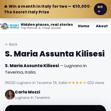
🎄 Win a month in Italy for two — €10,000 ·
GO
→
The Secret Italy Prize
Hidden places, real stories
Home
About
Trip Planner & Travel Guides
← Back
S. Maria Assunta Kilisesi
S. Maria Assunta Kilisesi
— Lugnano In
Teverina, Italia.
05020 Lugnano In Teverina TR, Italia
•
★★★★☆
•
202 views
Carla Mozzi
Lugnano In Teverina