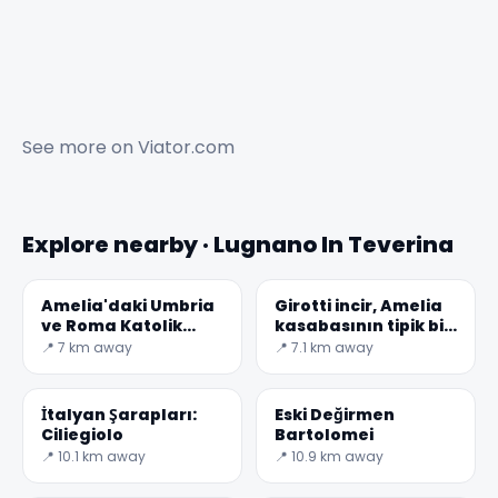
See more on
Viator.com
Explore nearby · Lugnano In Teverina
Amelia'daki Umbria
Girotti incir, Amelia
ve Roma Katolik
kasabasının tipik bir
Katedrali
ürünü
📍 7 km away
📍 7.1 km away
İtalyan Şarapları:
Eski Değirmen
Ciliegiolo
Bartolomei
📍 10.1 km away
📍 10.9 km away