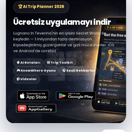
🏆 AI Trip Planner 2026
Ücretsiz uygulamayı indir
Lugnano In Teverina'nin en iyisini Secret World ile
keşfedin — 1 milyondan fazla destinasyon.
Kişiselleştirilmiş güzergahlar ve gizli mücevherler. iOS
ve Android'de ücretsiz.
🧠 AI Rotaları
🎒 Trip Toolkit
🎮 KnowWhere Oyunu
🎧 Sesli Rehberler
📹 Videolar