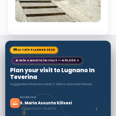
🗺 AI TRIP PLANNER 2026
🎄 WIN A MONTH IN ITALY — €10,000 →
Plan your visit to Lugnano In
Teverina
Suggested itinerary near S. Maria Assunta Kilisesi
MORNING
🌅
›
S. Maria Assunta Kilisesi
📍 Lugnano In Teverina