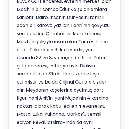
Büyük Gül Penceresi, evrenin merkezi olan
Mesih'in bir sembolüdür ve şu anlamlara
sahiptir: Daire, insanın Dünyasını temsil
eden bir kareye yazılan Tanrı'nın gökyüzü
sembolüdür. Çember ve kare kümesi,
Mesih'in gelişiyle insan olan Tanrı'yı temsil
eder. Tekerleğin 16 katı vardır, yani
dışarıda 32 ve 8, yani içeride 16'dır. Bütün
gül penceresi, vaftiz yoluyla Dirilişin
sembolü olan 8'in katları üzerine inşa
edilmiştir ve bu da Orijinal Günahı bizden
alır. Meydanın köşelerine oyulmuş dört
figür, Yeni Ahit'in, yani Müjde'nin 4 kardinal
noktası olarak kabul edilen 4 evanjelist,
Matta, Luka, Yuhanna, Markos'u temsil
ediyor. Revak arşitravında da aynı