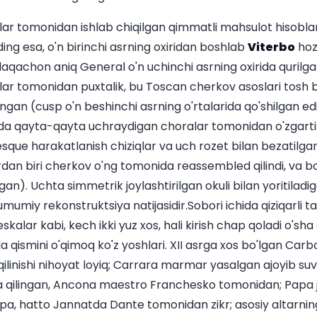
hilar tomonidan ishlab chiqilgan qimmatli mahsulot hisoblan
ding esa, o'n birinchi asrning oxiridan boshlab
Viterbo
hozi
allaqachon aniq General o'n uchinchi asrning oxirida qurilg
ar tomonidan puxtalik, bu Toscan cherkov asoslari tosh bi
angan (cusp o'n beshinchi asrning o'rtalarida qo'shilgan edi).
a qayta-qayta uchraydigan choralar tomonidan o'zgartiri
sque harakatlanish chiziqlar va uch rozet bilan bezatilga
ardan biri cherkov o'ng tomonida reassembled qilindi, va 
an). Uchta simmetrik joylashtirilgan okuli bilan yoritiladiga
mumiy rekonstruktsiya natijasidir.Sobori ichida qiziqarli t
kalar kabi, kech ikki yuz xos, hali kirish chap qoladi o'sha 
da qismini o'qimoq ko'z yoshlari. XII asrga xos bo'lgan Ca
qilinishi nihoyat loyiq; Carrara marmar yasalgan ajoyib suv
da qilingan, Ancona maestro Franchesko tomonidan; Papa 
apa, hatto Jannatda Dante tomonidan zikr; asosiy altarni