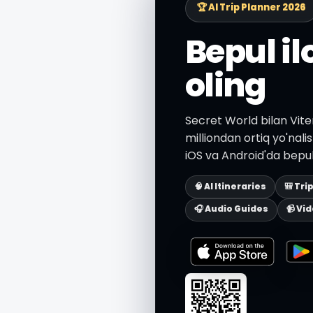
🏆 AI Trip Planner 2026
Bepul i
oling
Secret World bilan Vite
milliondan ortiq yo'nali
iOS va Android'da bepul
🧠 AI Itineraries
🎒 Tri
🎧 Audio Guides
📹 Vi