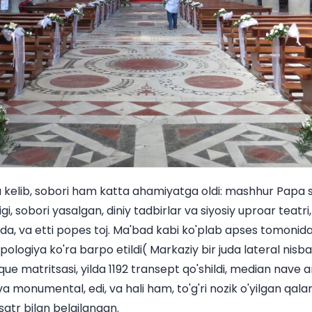
a kelib, sobori ham katta ahamiyatga oldi: mashhur Papa
gi, sobori yasalgan, diniy tadbirlar va siyosiy uproar teatr
da, va etti popes toj. Ma'bad kabi ko'plab apses tomonid
ipologiya ko'ra barpo etildi( Markaziy bir juda lateral nis
e matritsasi, yilda 1192 transept qo'shildi, median nave 
a monumental, edi, va hali ham, to'g'ri nozik o'yilgan qala
satr bilan belgilangan.