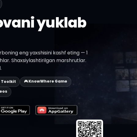
lovani yuklab
rboning eng yaxshisini kashf eting — 1
shlar. Shaxsiylashtirilgan marshrutlar.
.
🎮 KnowWhere Game
p Toolkit
deos