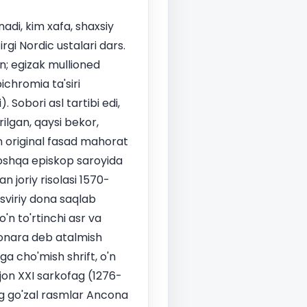
adi, kim xafa, shaxsiy
rgi Nordic ustalari dars.
an; egizak mullioned
chromia ta'siri
 Sobori asl tartibi edi,
lgan, qaysi bekor,
n original fasad mahorat
boshqa episkop saroyida
n joriy risolasi 1570-
asviriy dona saqlab
o'n to'rtinchi asr va
rbonara deb atalmish
ga cho'mish shrift, o'n
jon XXI sarkofag (1276-
ng go'zal rasmlar Ancona