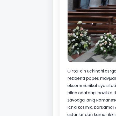
O'rta-o'n uchinchi asrg
rezidenti popes mavjudli
eksommunikatsiya sifati
bilan odatdagi bazilika t
zavodga, aniq Romanesqu
Ichki kosmik, barkamol v
ustunlar dan kamar ikki 