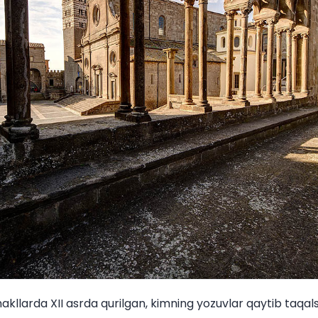
llarda XII asrda qurilgan, kimning yozuvlar qaytib taqa