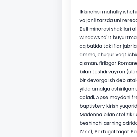
Ikkinchisi mahalliy ishc
va jonli tarzda uni rerea
Bell minorasi shakllari 
windows to'rt buyurtmal
oqibatida takliflar jabrl
ammo, chuqur vaqt ichid
qisman, firibgar Romane
bilan teshdi vayron (ul
bir devorga ish deb atalg
yilda amalga oshirilgan u
qoladi, Apse maydoni fres
baptistery kirish yuqori
Madonna bilan stol zikr 
beshinchi asrning oxiri
1277), Portugal faqat P