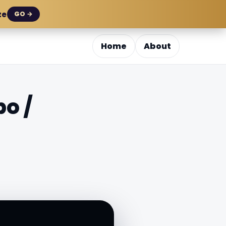
ze
GO →
Home
About
o /