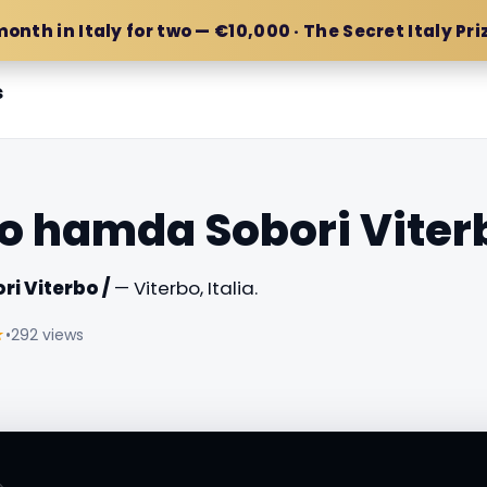
month in Italy for two — €10,000 · The Secret Italy Pri
s
o hamda Sobori Viterb
i Viterbo /
— Viterbo, Italia.
☆
•
292 views