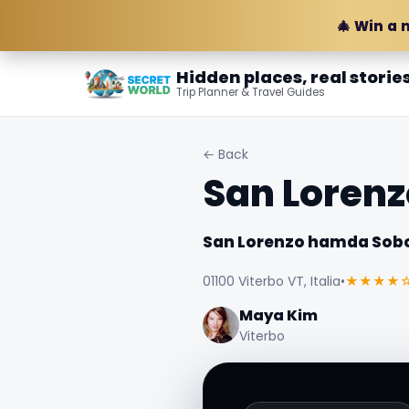
🎄 Win a 
Hidden places, real storie
Trip Planner & Travel Guides
← Back
San Lorenz
San Lorenzo hamda Sobor
01100 Viterbo VT, Italia
•
★★★★
Maya Kim
Viterbo