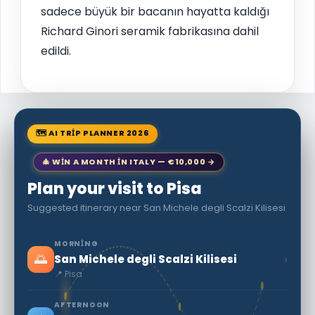
sadece büyük bir bacanın hayatta kaldığı
Richard Ginori seramik fabrikasına dahil
edildi.
🗺 AI TRIP PLANNER 2026
🎄 WIN A MONTH IN ITALY — €10,000 →
Plan your visit to Pisa
Suggested itinerary near San Michele degli Scalzi Kilisesi
MORNING
🌅
›
San Michele degli Scalzi Kilisesi
📍 Pisa
AFTERNOON