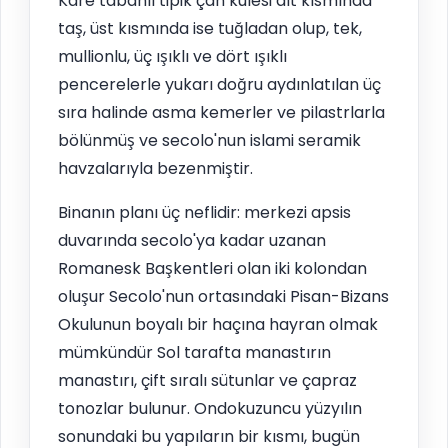
Kare tabanlı tipik çan kulesi alt kısmında
taş, üst kısmında ise tuğladan olup, tek,
mullionlu, üç ışıklı ve dört ışıklı
pencerelerle yukarı doğru aydınlatılan üç
sıra halinde asma kemerler ve pilastrlarla
bölünmüş ve secolo'nun islami seramik
havzalarıyla bezenmiştir.
Binanın planı üç neflidir: merkezi apsis
duvarında secolo'ya kadar uzanan
Romanesk Başkentleri olan iki kolondan
oluşur Secolo'nun ortasındaki Pisan-Bizans
Okulunun boyalı bir haçına hayran olmak
mümkündür Sol tarafta manastırın
manastırı, çift sıralı sütunlar ve çapraz
tonozlar bulunur. Ondokuzuncu yüzyılın
sonundaki bu yapıların bir kısmı, bugün