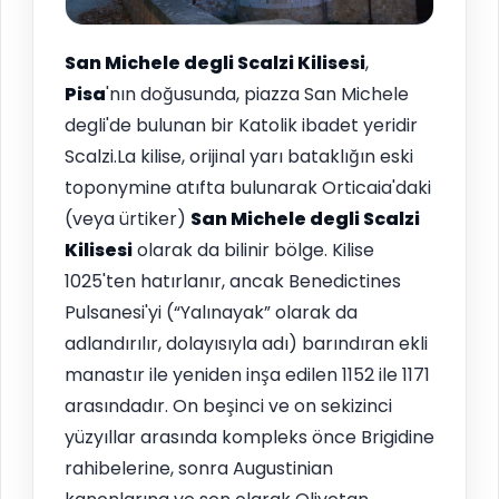
San Michele degli Scalzi Kilisesi
,
Pisa
'nın doğusunda, piazza San Michele
degli'de bulunan bir Katolik ibadet yeridir
Scalzi.La kilise, orijinal yarı bataklığın eski
toponymine atıfta bulunarak Orticaia'daki
(veya ürtiker)
San Michele degli Scalzi
Kilisesi
olarak da bilinir bölge. Kilise
1025'ten hatırlanır, ancak Benedictines
Pulsanesi'yi (“Yalınayak” olarak da
adlandırılır, dolayısıyla adı) barındıran ekli
manastır ile yeniden inşa edilen 1152 ile 1171
arasındadır. On beşinci ve on sekizinci
yüzyıllar arasında kompleks önce Brigidine
rahibelerine, sonra Augustinian