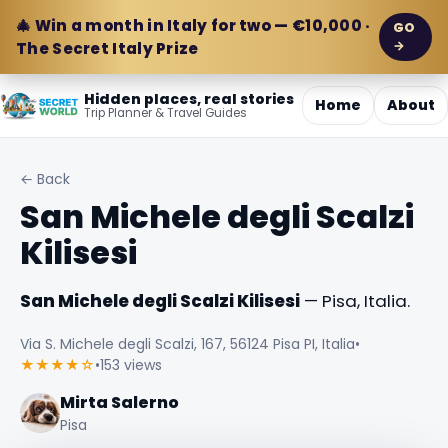
🎄 Win a month in Italy for two — €10,000 ·
GO
→
The Secret Italy Prize
Hidden places, real stories
Home
About
Trip Planner & Travel Guides
← Back
San Michele degli Scalzi
Kilisesi
San Michele degli Scalzi Kilisesi
— Pisa, Italia.
Via S. Michele degli Scalzi, 167, 56124 Pisa PI, Italia
•
★★★★☆
•
153 views
Mirta Salerno
Pisa