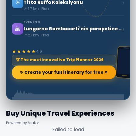
☀️
›
Titta Ruffo Koleksiyonu
📍 1.7 km · Pisa
EVENING
🌆
›
Lungarno Gambacorti'nin parapetine yaslanmış, F noktasında nehre bakan
📍 2.1 km · Pisa
★★★★★
4.9
🏆 The most innovative Trip Planner 2026
✨ Create your full itinerary for free
Buy Unique Travel Experiences
Powered by Viator
Failed to load