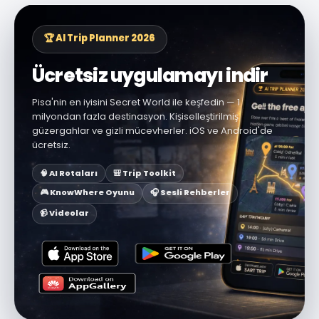
🏆 AI Trip Planner 2026
Ücretsiz uygulamayı indir
Pisa'nin en iyisini Secret World ile keşfedin — 1
milyondan fazla destinasyon. Kişiselleştirilmiş
güzergahlar ve gizli mücevherler. iOS ve Android'de
ücretsiz.
🧠 AI Rotaları
🎒 Trip Toolkit
🎮 KnowWhere Oyunu
🎧 Sesli Rehberler
📹 Videolar