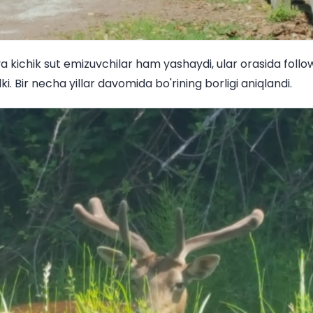
a kichik sut emizuvchilar ham yashaydi, ular orasida follow
ki. Bir necha yillar davomida bo'rining borligi aniqlandi.