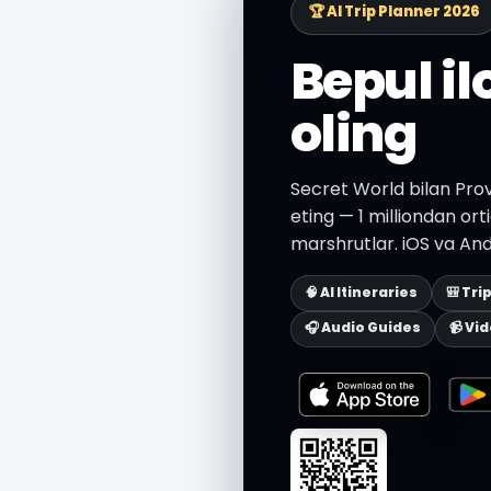
🏆 AI Trip Planner 2026
Bepul i
oling
Secret World bilan Provi
eting — 1 milliondan orti
marshrutlar. iOS va And
🧠 AI Itineraries
🎒 Tri
🎧 Audio Guides
📹 Vi