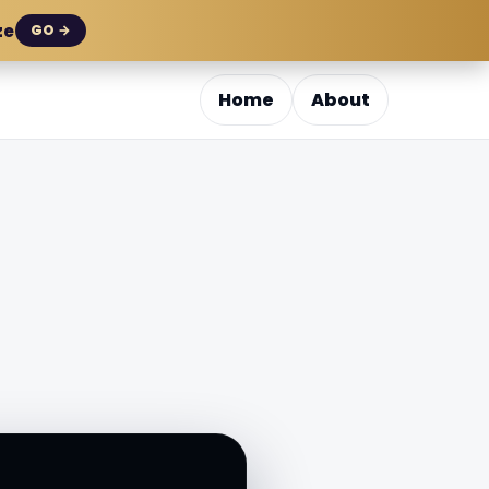
ze
GO →
Home
About