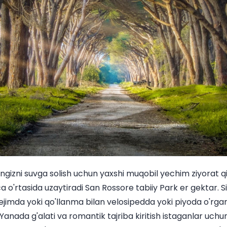
ingizni suvga solish uchun yaxshi muqobil yechim ziyorat q
a o'rtasida uzaytiradi San Rossore tabiiy Park er gektar. S
ejimda yoki qo'llanma bilan velosipedda yoki piyoda o'rga
 Yanada g'alati va romantik tajriba kiritish istaganlar uch