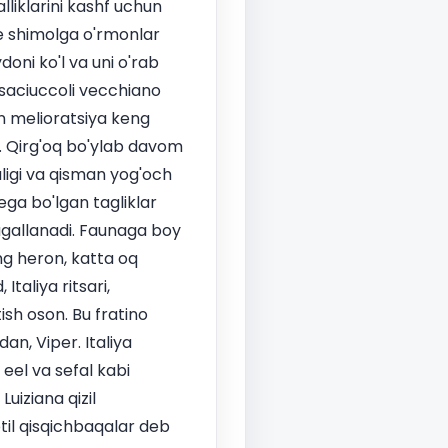
alliklarini kashf uchun
se shimolga o'rmonlar
oni ko'l va uni o'rab
ssaciuccoli vecchiano
n melioratsiya keng
i. Qirg'oq bo'ylab davom
ligi va qisman yog'och
ga bo'lgan tagliklar
tugallanadi. Faunaga boy
ang heron, katta oq
taliya ritsari,
ish oson. Bu fratino
an, Viper. Italiya
 eel va sefal kabi
Luiziana qizil
til qisqichbaqalar deb