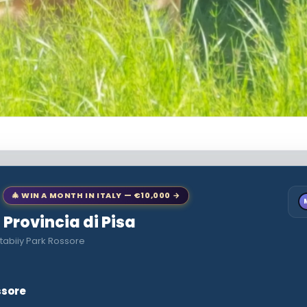
🎄 WIN A MONTH IN ITALY — €10,000 →
o Provincia di Pisa
tabiiy Park Rossore
ssore