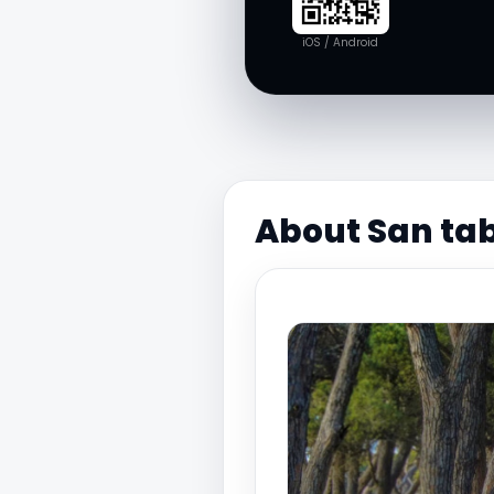
iOS / Android
About San tab