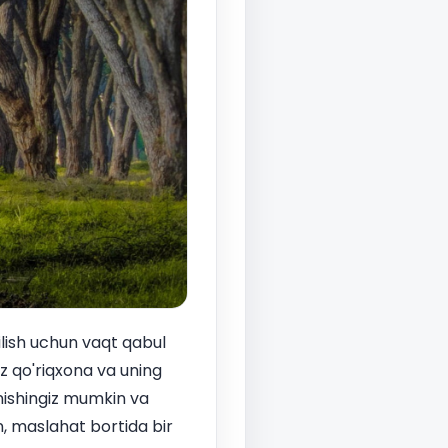
ilish uchun vaqt qabul
iz qo'riqxona va uning
nishingiz mumkin va
un, maslahat bortida bir