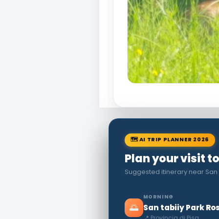
🗺 AI TRIP PLANNER 2026
Plan your visit t
Suggested itinerary near San 
MORNING
🌅
San tabiiy Park Ro
📍 Provincia di Pisa