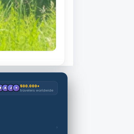
500.000+
M
A
J
+
travelers worldwide
›