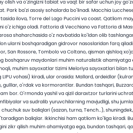
y olish va o'zingizni tabiat va vaqt bir safar uchun joy go'z
orat. Park ba'zi asosiy sohalarda bo'linadi. Macchia Lucche
rtasida ilova, Torre del Lago Puccini va coast. Qatliom mayd
o'z ichiga oladi. Fattoria di Vecchiano va Fattoria di Ma
osa shaharchasida o'z navbatida ko'ldan olib tashlanga
don ularni boshqaradigan gidrovor nasoslaridan farq qilad
or, San Rossore, Tombolo va Coltano, qisman qishloq xo'ja
ning boshqaruv maydonlari muhim naturalistik ahamiyatga e
'choqli, muhim sayoxatlar tizimi Meloriya sayoxatlari bilan 
ng LIPU vohasi) kiradi, ular orasida: Mallard, ardeidlar (kulr
gulllar, o'rdak va kormorantlar. Bundan tashqari, Buzzard, I
ham bor. O'rmonda yashil va qizil daraxtzor turlarini uchrat
fibiyalar va sudralib yuruvchilarning mavjudligi, shu jumlad
 chuchuk suv baliqlari (sazan, turna, Tench...), shuningdek,
aradigan baliqlar. Ikkinchisi ham qatliom ko'liga kiradi. Bu 
ini zikr qilish muhim ahamiyatga ega, bundan tashqari, qo