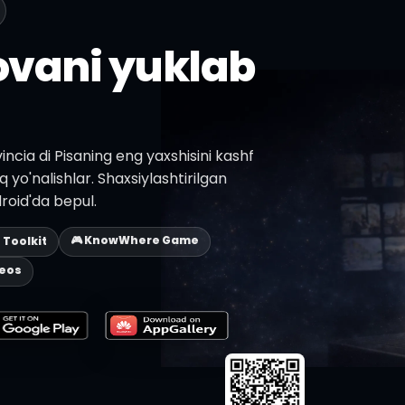
lovani yuklab
ncia di Pisaning eng yaxshisini kashf
q yo'nalishlar. Shaxsiylashtirilgan
roid'da bepul.
🎮 KnowWhere Game
p Toolkit
deos