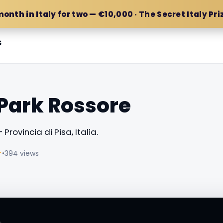
month in Italy for two — €10,000 · The Secret Italy Pri
s
 Park Rossore
 Provincia di Pisa, Italia.
☆
•
394 views