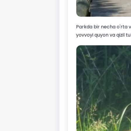
Parkda bir necha o'rta v
yovvoyi quyon va qizil tul