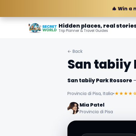
🎄 Win a 
Hidden places, real storie
Trip Planner & Travel Guides
← Back
San tabiiy
San tabiiy Park Rossore
—
Provincia di Pisa, Italia
•
★★★★
Mia Patel
Provincia di Pisa