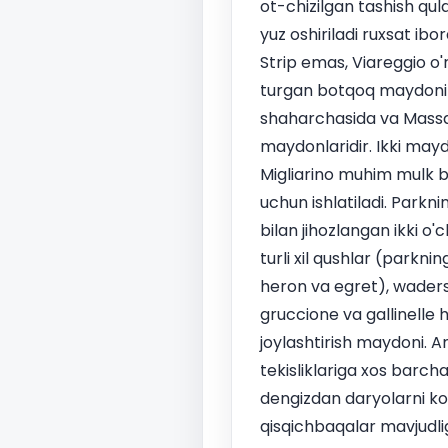
ot-chizilgan tashish qula
yuz oshiriladi ruxsat ib
Strip emas, Viareggio o'
turgan botqoq maydonini 
shaharchasida va Massar
maydonlaridir. Ikki may
Migliarino muhim mulk b
uchun ishlatiladi. Park
bilan jihozlangan ikki o
turli xil qushlar (parkni
heron va egret), waders, 
gruccione va gallinelle 
joylashtirish maydoni. Am
tekisliklariga xos barcha
dengizdan daryolarni ko't
qisqichbaqalar mavjudlig