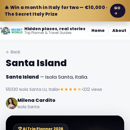
🎄 Win a month in Italy for two — €10,000 ·
GO
→
The Secret Italy Prize
Hidden places, real stories
Home
About
Trip Planner & Travel Guides
← Back
Santa Island
Santa Island
— Isola Santa, Italia.
55030 Isola Santa LU, Italia
•
★★★★☆
•
232 views
Milena Cardito
Isola Santa
🏆 AI Trip Planner 2026