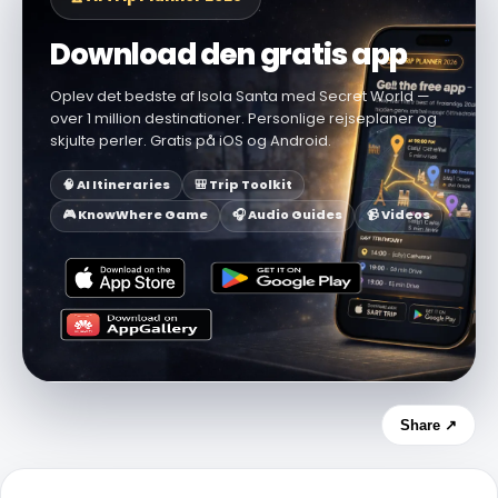
Download den gratis app
Oplev det bedste af Isola Santa med Secret World —
over 1 million destinationer. Personlige rejseplaner og
skjulte perler. Gratis på iOS og Android.
🧠 AI Itineraries
🎒 Trip Toolkit
🎮 KnowWhere Game
🎧 Audio Guides
📹 Videos
Share ↗