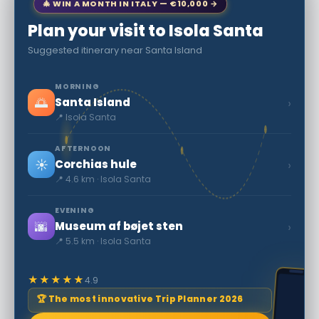
🎄 WIN A MONTH IN ITALY — €10,000 →
Plan your visit to Isola Santa
Suggested itinerary near Santa Island
MORNING
🌅
›
Santa Island
📍 Isola Santa
AFTERNOON
☀️
›
Corchias hule
📍 4.6 km · Isola Santa
EVENING
🌆
›
Museum af bøjet sten
📍 5.5 km · Isola Santa
★★★★★
4.9
🏆 The most innovative Trip Planner 2026