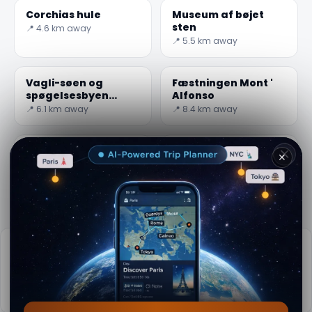
Corchias hule
Museum af bøjet
sten
📍 4.6 km away
📍 5.5 km away
Vagli-søen og
Fæstningen Mont '
spøgelsesbyen
Alfonso
Fabbri ferrai
📍 6.1 km away
📍 8.4 km away
Historisk Museum
Barga: kirken St. Eli
✕
for modstanden
Elizabethabeth af
Sant ' Anna
Ungarn
📍 10.8 km away
📍 16.6 km away
Praktisk info
📅
Bedste tid at besøge:
Forår til efterår (Apr-Oct)
📚
Mere info på Wikipedia