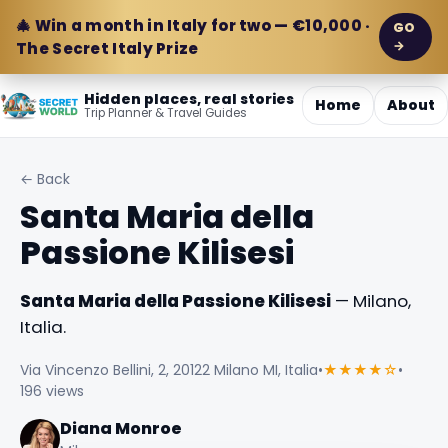
🎄 Win a month in Italy for two — €10,000 ·
GO
→
The Secret Italy Prize
Hidden places, real stories
Home
About
Trip Planner & Travel Guides
← Back
Santa Maria della
Passione Kilisesi
Santa Maria della Passione Kilisesi
— Milano,
Italia.
Via Vincenzo Bellini, 2, 20122 Milano MI, Italia
•
★★★★☆
•
196 views
Diana Monroe