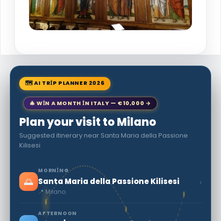
🗺 AI TRIP PLANNER 2026
🎄 WIN A MONTH IN ITALY — €10,000 →
Plan your visit to Milano
Suggested itinerary near Santa Maria della Passione
Kilisesi
MORNING
🌅
›
Santa Maria della Passione Kilisesi
📍 Milano
AFTERNOON