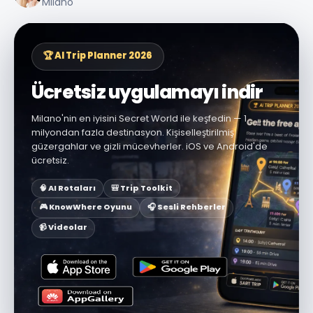
Milano
🏆 AI Trip Planner 2026
Ücretsiz uygulamayı indir
Milano'nin en iyisini Secret World ile keşfedin — 1
milyondan fazla destinasyon. Kişiselleştirilmiş
güzergahlar ve gizli mücevherler. iOS ve Android'de
ücretsiz.
🧠 AI Rotaları
🎒 Trip Toolkit
🎮 KnowWhere Oyunu
🎧 Sesli Rehberler
📹 Videolar