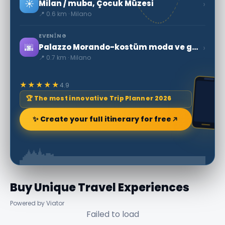
☀️
›
Milan / muba, Çocuk Müzesi
📍 0.6 km · Milano
EVENING
🌆
›
Palazzo Morando-kostüm moda ve görüntü
📍 0.7 km · Milano
★★★★★
4.9
🏆 The most innovative Trip Planner 2026
✨ Create your full itinerary for free
Buy Unique Travel Experiences
Powered by Viator
Failed to load