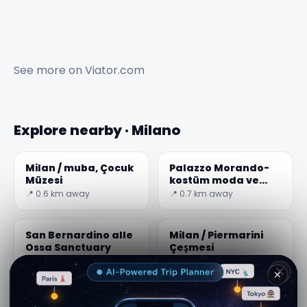
See more on
Viator.com
Explore nearby · Milano
Milan / muba, Çocuk
Palazzo Morando-
Müzesi
kostüm moda ve
görüntü
📍 0.6 km away
📍 0.7 km away
San Bernardino alle
Milan / Piermarini
Ossa Sanctuary
Çeşmesi
📍 0.7 km away
📍 0.7 km away
✕
Milan ve Ca ' Granda
Milan / Bagatti