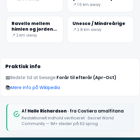
📍 1.5 km away
Ravello mellem
Unesco / Mindreårige
himlen og jorden-
📍 2.8 km away
Secret Worldorld
📍 2 km away
Praktisk info
📅
Bedste tid at besøge:
Forår til efterår (Apr-Oct)
📚
Mere info på Wikipedia
Af
Halle Richardson
· fra Costiera amalfitana
Redaktionelt indhold verificeret · Secret World
Community — 1M+ steder på 62 sprog