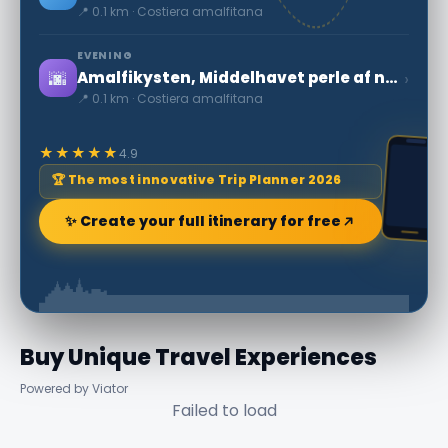
📍 0.1 km · Costiera amalfitana
EVENING
🌆
›
Amalfikysten, Middelhavet perle af natur og skønhed
📍 0.1 km · Costiera amalfitana
★★★★★
4.9
🏆 The most innovative Trip Planner 2026
✨ Create your full itinerary for free
Buy Unique Travel Experiences
Powered by Viator
Failed to load