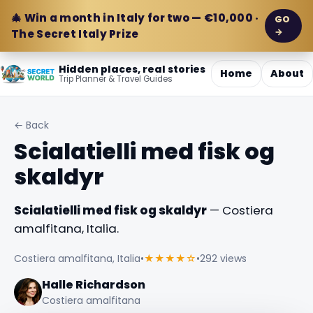
🎄 Win a month in Italy for two — €10,000 ·
GO
→
The Secret Italy Prize
Hidden places, real stories
Home
About
Trip Planner & Travel Guides
← Back
Scialatielli med fisk og
skaldyr
Scialatielli med fisk og skaldyr
— Costiera
amalfitana, Italia.
Costiera amalfitana, Italia
•
★★★★☆
•
292 views
Halle Richardson
Costiera amalfitana