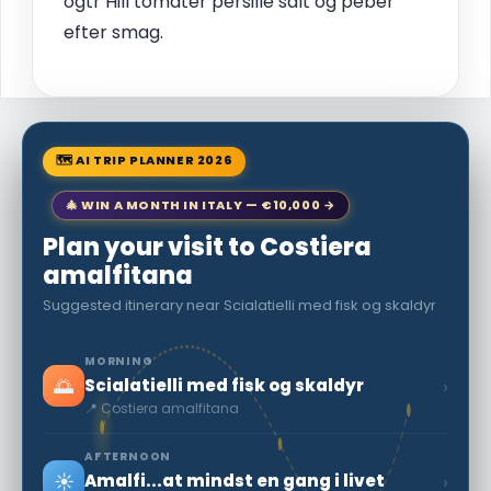
ogtr Hill tomater persille salt og peber
efter smag.
🗺 AI TRIP PLANNER 2026
🎄 WIN A MONTH IN ITALY — €10,000 →
Plan your visit to Costiera
amalfitana
Suggested itinerary near Scialatielli med fisk og skaldyr
MORNING
🌅
›
Scialatielli med fisk og skaldyr
📍 Costiera amalfitana
AFTERNOON
☀️
›
Amalfi...at mindst en gang i livet