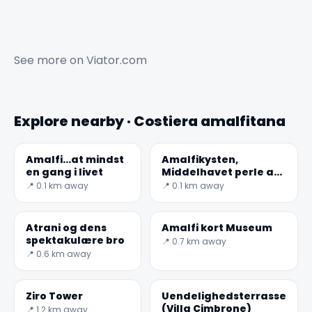
See more on
Viator.com
Explore nearby · Costiera amalfitana
Amalfi...at mindst
Amalfikysten,
en gang i livet
Middelhavet perle af
natur og skønhed
📍 0.1 km away
📍 0.1 km away
Atrani og dens
Amalfi kort Museum
spektakulære bro
📍 0.7 km away
📍 0.6 km away
Ziro Tower
Uendelighedsterrasse
(Villa Cimbrone)
📍 1.2 km away