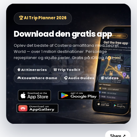
🏆 AI Trip Planner 2026
Download den gratis app
Oplev det bedste af Costiera amalfitana med Secret
World — over 1 million destinationer. Personlige
rejseplaner og skjulte perler. Gratis på iOS og Android.
🧠 AI Itineraries
🎒 Trip Toolkit
🎮 KnowWhere Game
🎧 Audio Guides
📹 Videos
Share ↗