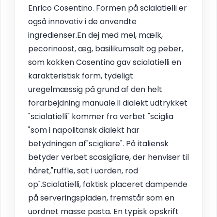
Enrico Cosentino. Formen på scialatielli er
også innovativ i de anvendte
ingredienser.En dej med mel, mælk,
pecorinoost, æg, basilikumsalt og peber,
som kokken Cosentino gav scialatielli en
karakteristisk form, tydeligt
uregelmæssig på grund af den helt
forarbejdning manuale.Il dialekt udtrykket
"scialatielli" kommer fra verbet "sciglia
"som i napolitansk dialekt har
betydningen af"scigliare". På italiensk
betyder verbet scasigliare, der henviser til
håret,"ruffle, sat i uorden, rod
op".Scialatielli, faktisk placeret dampende
på serveringspladen, fremstår som en
uordnet masse pasta. En typisk opskrift