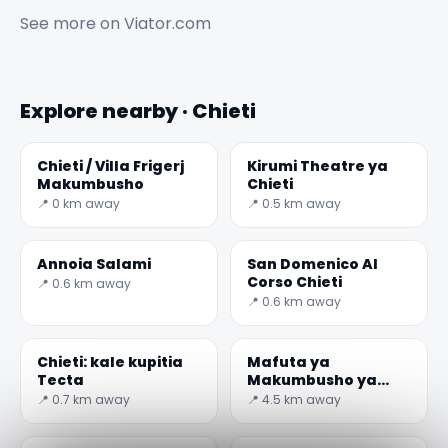
See more on
Viator.com
Explore nearby · Chieti
Chieti / Villa Frigerj
Kirumi Theatre ya
Makumbusho
Chieti
📍 0 km away
📍 0.5 km away
Annoia Salami
San Domenico Al
Corso Chieti
📍 0.6 km away
📍 0.6 km away
Chieti: kale kupitia
Mafuta ya
Tecta
Makumbusho ya
CantinArte
📍 0.7 km away
📍 4.5 km away