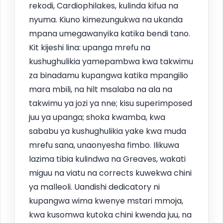
rekodi, Cardiophilakes, kulinda kifua na
nyuma. Kiuno kimezungukwa na ukanda
mpana umegawanyika katika bendi tano.
Kit kijeshi lina: upanga mrefu na
kushughulikia yamepambwa kwa takwimu
za binadamu kupangwa katika mpangilio
mara mbili, na hilt msalaba na ala na
takwimu ya jozi ya nne; kisu superimposed
juu ya upanga; shoka kwamba, kwa
sababu ya kushughulikia yake kwa muda
mrefu sana, unaonyesha fimbo. Ilikuwa
lazima tibia kulindwa na Greaves, wakati
miguu na viatu na corrects kuwekwa chini
ya malleoli. Uandishi dedicatory ni
kupangwa wima kwenye mstari mmoja,
kwa kusomwa kutoka chini kwenda juu, na