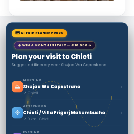
🗺 AI TRIP PLANNER 2026
🎄 WIN A MONTH IN ITALY — €10,000 →
Plan your visit to Chieti
Suggested itinerary near Shujaa Wa Capestrano
MORNING
🌅
›
Shujaa Wa Capestrano
📍 Chieti
AFTERNOON
☀️
›
Chieti / Villa Frigerj Makumbusho
📍 0 km · Chieti
EVENING