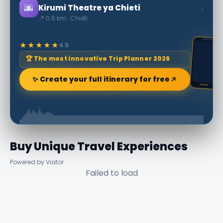
🌆
›
Kirumi Theatre ya Chieti
📍 0.5 km · Chieti
★★★★★
4.9
🏆 The most innovative Trip Planner 2026
✨ Create your full itinerary for free
Buy Unique Travel Experiences
Powered by Viator
Failed to load