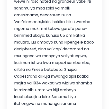
wewe ni fascinated na grandeur yake. Ni
sanamu ya mita zaidi ya mbili,
amesimama, decorated tu na
'war'elements,lakini hakika kitu kwamba
mgomo makini ni kubwa gorofa pana-
brimmed ukaya, kuhusu 65 cm katika
mduara, juu ambayo kuna kipengele bado
deciphered, aina ya 'cap' decorated na
muungano wa manyoya yaliyofungwa,
kusimamishwa kwa mapezi sambamba,
alitilia na Frieze betabeta. Shujaa
Capestrano alikuja mwanga ajali katika
majira ya 1934 wakati wa wizi wa shamba
la mizabibu, mto wa kijiji ambayo
inachukua jina lake. Sanamu hiyo
ilichongwa na mchonga sanamu