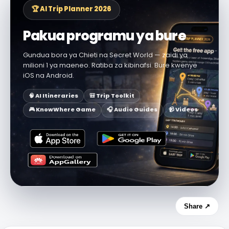
🏆 AI Trip Planner 2026
Pakua programu ya bure
Gundua bora ya Chieti na Secret World — zaidi ya
milioni 1 ya maeneo. Ratiba za kibinafsi. Bure kwenye
iOS na Android.
🧠 AI Itineraries
🎒 Trip Toolkit
🎮 KnowWhere Game
🎧 Audio Guides
📹 Videos
Share ↗