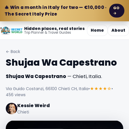
🎄 Win a month in Italy for two — €10,000 ·
GO
→
The Secret Italy Prize
Hidden places, real stories
Home
About
Trip Planner & Travel Guides
← Back
Shujaa Wa Capestrano
Shujaa Wa Capestrano
— Chieti, Italia.
Via Guido Costanzi, 66100 Chieti CH, Italia
•
★★★★☆
•
456 views
Kessie Weird
Chieti