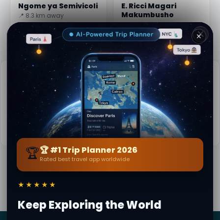
Ngome ya Semivicoli
E. Ricci Magari
Makumbusho
📍 8.3 km away
📍 9.9 km away
✕
Taarifa muhimu
📅
Wakati mzuri wa kutembelea:
Majira ya machipuko hadi vuli (Apr-Oct)
🌤️
Hali ya hewa sasa:
23°C, Anga wazi
📚
Maelezo zaidi kwenye Wikipedia
🏆
🏆 #1 Trip Planner 2026
Rated best travel app worldwide
Na
Kessie Weird
· kutoka Chieti
Maudhui ya toleo yamehakikishwa · Jamii ya Secret
★★★★★
World — 1M+ maeneo katika lugha 62
Keep Exploring the World