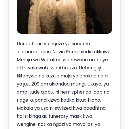
Uandishi juu ya nguzo ya sanamu
inatuambia jinsi Nevio Pompuledio alikuwa
Mmoja wa Wafalme wa mwisho ambaye
alitawala watu wa Abruzzo. Uchongaji
lilifanywa na kuzuia moja ya chokaa na ni
ya juu, 209 cm ukiondoa msingi. Ukaya, ya
amplitude ajabu, ni hemispherical cap na
ridge kupandikizwa katika kituo hicho.
Makala ya uso ni stylized kwa baadhi na
halisi kinga au funerary mask kwa
wengine. Katika ngazi ya moyo jozi ya