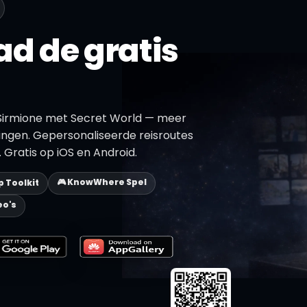
d de gratis
Sirmione met Secret World — meer
ngen. Gepersonaliseerde reisroutes
 Gratis op iOS en Android.
🎮 KnowWhere Spel
ip Toolkit
eo's