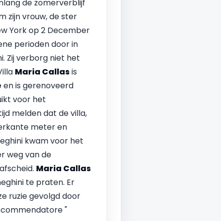
enlang de zomerverblijf
zijn vrouw, de ster
New York op 2 December
dene perioden door in
 Zij verborg niet het
illa
Maria Callas
is
e
en is gerenoveerd
kt voor het
d melden dat de villa,
ierkante meter en
eneghini kwam voor het
ver weg van de
 afscheid.
Maria Callas
hini te praten. Er
ze ruzie gevolgd door
e" commendatore "