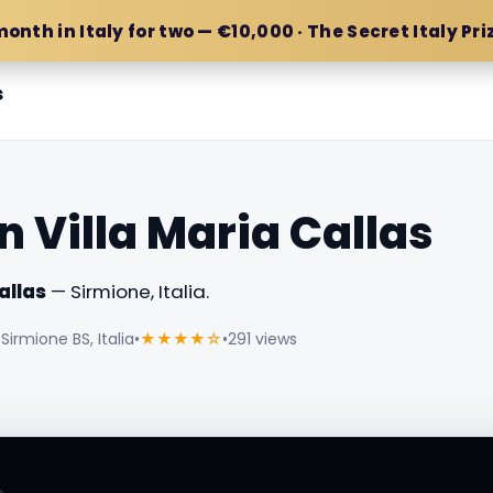
month in Italy for two — €10,000 · The Secret Italy Pri
s
n Villa Maria Callas
allas
— Sirmione, Italia.
Sirmione BS, Italia
•
★★★★☆
•
291 views