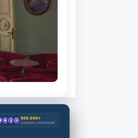
500.000+
M
A
J
+
travelers worldwide