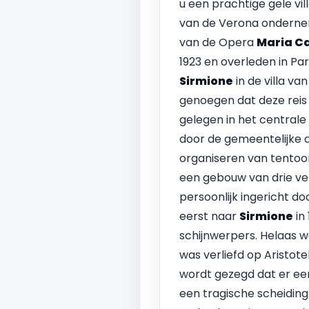
u een prachtige gele villa
van de Verona ondernem
van de Opera
Maria Ca
1923 en overleden in Pa
Sirmione
in de villa va
genoegen dat deze reis 
gelegen in het centrale
door de gemeentelijke 
organiseren van tentoon
een gebouw van drie ve
persoonlijk ingericht do
eerst naar
Sirmione
in 
schijnwerpers. Helaas w
was verliefd op Aristote
wordt gezegd dat er een
een tragische scheiding