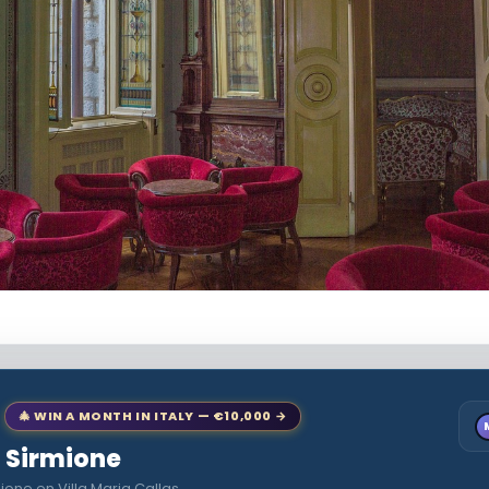
🎄 WIN A MONTH IN ITALY — €10,000 →
o Sirmione
ione en Villa Maria Callas