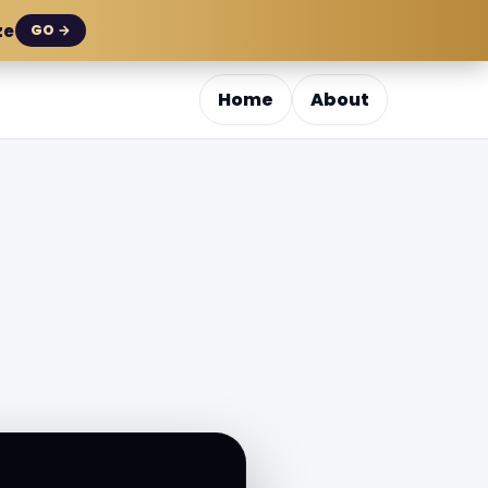
ze
GO →
Home
About