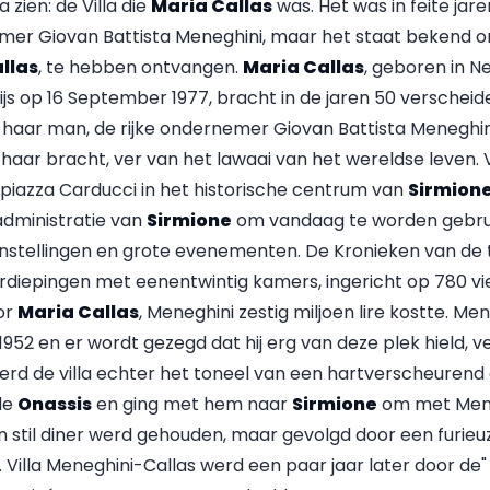
 zien: de Villa die
Maria Callas
was. Het was in feite jar
er Giovan Battista Meneghini, maar het staat bekend om 
llas
, te hebben ontvangen.
Maria Callas
, geboren in 
rijs op 16 September 1977, bracht in de jaren 50 verschei
n haar man, de rijke ondernemer Giovan Battista Meneghini.
haar bracht, ver van het lawaai van het wereldse leven. V
 piazza Carducci in het historische centrum van
Sirmion
administratie van
Sirmione
om vandaag te worden gebrui
stellingen en grote evenementen. De Kronieken van de tij
rdiepingen met eenentwintig kamers, ingericht op 780 v
or
Maria Callas
, Meneghini zestig miljoen lire kostte. M
1952 en er wordt gezegd dat hij erg van deze plek hield, 
erd de villa echter het toneel van een hartverscheurend
le
Onassis
en ging met hem naar
Sirmione
om met Meneg
 stil diner werd gehouden, maar gevolgd door een furieu
. Villa Meneghini-Callas werd een paar jaar later door d