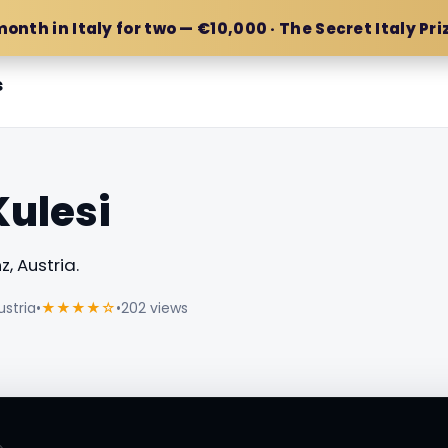
month in Italy for two — €10,000 · The Secret Italy Pri
s
Kulesi
, Austria.
ustria
•
★★★★☆
•
202 views