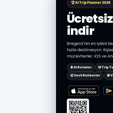
🏆 AI Trip Planner 2026
Ücretsi
indir
Bregenz'nin en iyisini S
fazla destinasyon. Kişise
mücevherler. iOS ve And
🧠 AI Rotaları
🎒 Trip T
🎧 Sesli Rehberler
📹 