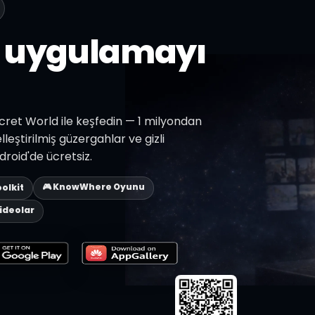
z uygulamayı
ecret World ile keşfedin — 1 milyondan
lleştirilmiş güzergahlar ve gizli
roid'de ücretsiz.
🎮 KnowWhere Oyunu
oolkit
Videolar