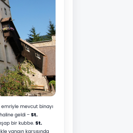
n emriyle mevcut binayı
haline geldi –
St.
ahşap bir kubbe.
St.
likle yangın karşısında