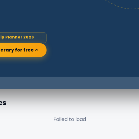
rip Planner 2026
nerary for free
es
Failed to load