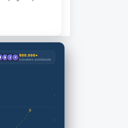
500.000+
M
A
J
+
travelers worldwide
›
›