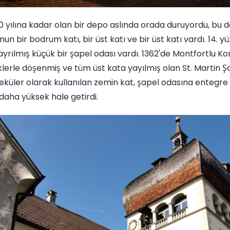
 yılına kadar olan bir depo aslında orada duruyordu, bu d
 bir bodrum katı, bir üst katı ve bir üst katı vardı. 14. yüzy
yrılmış küçük bir şapel odası vardı. 1362'de Montfortlu Kon
erle döşenmiş ve tüm üst kata yayılmış olan St. Martin Şapel
küler olarak kullanılan zemin kat, şapel odasına entegre 
 daha yüksek hale getirdi.