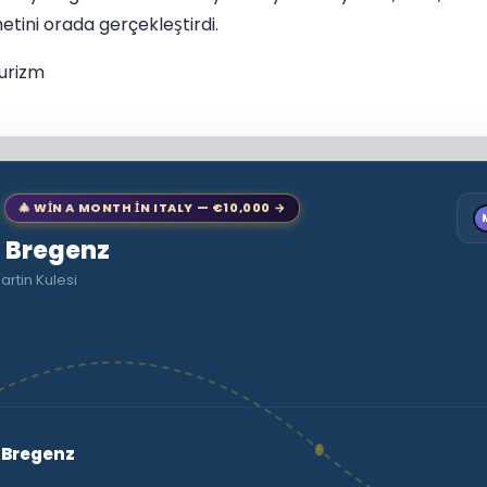
tini orada gerçekleştirdi.
urizm
🎄 WIN A MONTH IN ITALY — €10,000 →
o Bregenz
artin Kulesi
- Bregenz