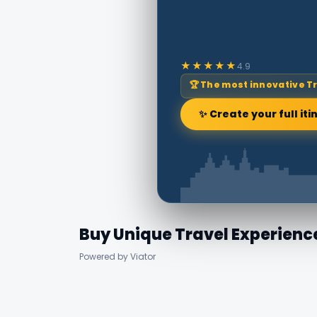
★★★★★
4.9
🏆 The most innovative T
✨ Create your full iti
Buy Unique Travel Experienc
Powered by Viator