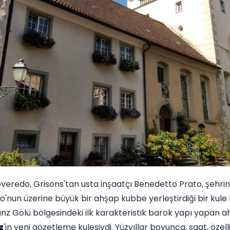
overedo, Grisons'tan usta inşaatçı Benedetto Prato, şehri
to'nun üzerine büyük bir ahşap kubbe yerleştirdiği bir kule 
anz Gölü bölgesindeki ilk karakteristik barok yapı yapan 
z
'in yeni gözetleme kulesiydi. Yüzyıllar boyunca, saat, özel