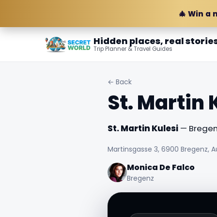
🎄 Win a 
Hidden places, real storie
Trip Planner & Travel Guides
← Back
St. Martin 
St. Martin Kulesi
— Bregenz
Martinsgasse 3, 6900 Bregenz, A
Monica De Falco
Bregenz