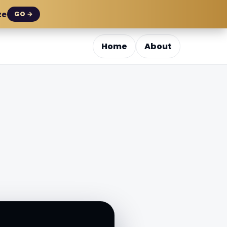
ze
GO →
Home
About