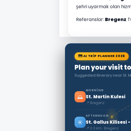
şehri uyarmak olan hizme
Referanslar:
Bregenz
T
🗺 AI TRIP PLANNER 2026
Plan your visit t
Suggested itinerary near St. M
MORNING
🌅
St. Martin Kulesi
📍 Bregenz
AFTERNOON
☀️
St. Gallus Kilisesi 
📍 0.3 km · Bregenz