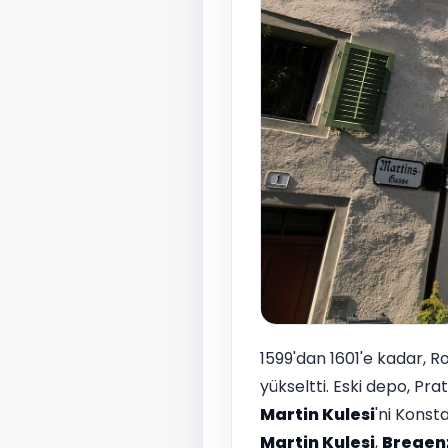
1599'dan 1601'e kadar, R
yükseltti. Eski depo, Pra
Martin Kulesi
'ni Konst
Martin Kulesi
,
Bregen