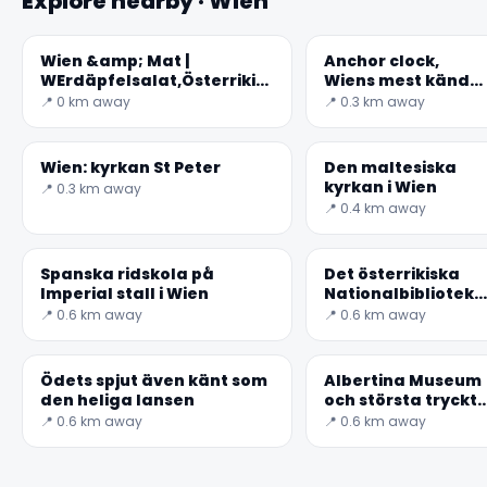
Explore nearby · Wien
Wien &amp; Mat |
Anchor clock,
WErdäpfelsalat,Österrikisk
Wiens mest kända
Potatissallad
klocka
📍 0 km away
📍 0.3 km away
Wien: kyrkan St Peter
Den maltesiska
kyrkan i Wien
📍 0.3 km away
📍 0.4 km away
Spanska ridskola på
Det österrikiska
Imperial stall i Wien
Nationalbiblioteke
(Tyska:
📍 0.6 km away
📍 0.6 km away
Österreichische
Nationalbibliothek
är t
Ödets spjut även känt som
Albertina Museum
den heliga lansen
och största tryckt
rum i ordet
📍 0.6 km away
📍 0.6 km away