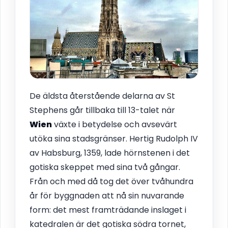
De äldsta återstående delarna av St
Stephens går tillbaka till 13-talet när
Wien
växte i betydelse och avsevärt
utöka sina stadsgränser. Hertig Rudolph IV
av Habsburg, 1359, lade hörnstenen i det
gotiska skeppet med sina två gångar.
Från och med då tog det över tvåhundra
år för byggnaden att nå sin nuvarande
form: det mest framträdande inslaget i
katedralen är det gotiska södra tornet,