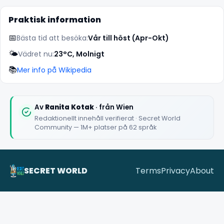
Praktisk information
📅
Bästa tid att besöka:
Vår till höst (Apr-Okt)
🌤️
Vädret nu:
23°C, Molnigt
📚
Mer info på Wikipedia
✕
Av
Ranita Kotak
· från Wien
Redaktionellt innehåll verifierat · Secret World
Community — 1M+ platser på 62 språk
SECRET WORLD
Terms
Privacy
About
🏆
🏆 #1 Trip Planner 2026
Rated best travel app worldwide