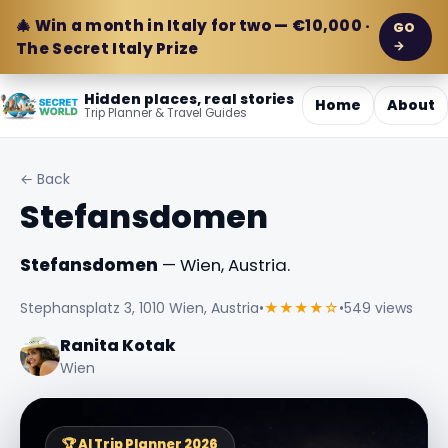
🎄 Win a month in Italy for two — €10,000 ·
GO
→
The Secret Italy Prize
Hidden places, real stories
Home
About
Trip Planner & Travel Guides
← Back
Stefansdomen
Stefansdomen
— Wien, Austria.
Stephansplatz 3, 1010 Wien, Austria
•
★★★★☆
•
549 views
Ranita Kotak
Wien
🏆 AI Trip Planner 2026