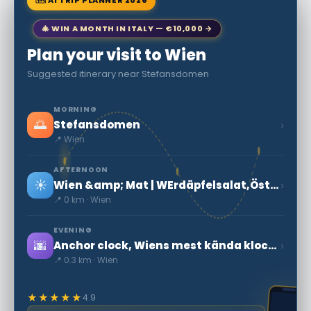
🎄 WIN A MONTH IN ITALY — €10,000 →
Plan your visit to Wien
Suggested itinerary near Stefansdomen
MORNING
🌅
›
Stefansdomen
📍 Wien
AFTERNOON
☀️
›
Wien &amp; Mat | WErdäpfelsalat,Österrikisk Potatissallad
📍 0 km · Wien
EVENING
🌆
›
Anchor clock, Wiens mest kända klocka
📍 0.3 km · Wien
★★★★★
4.9