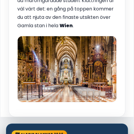
då muromgärdade staden. Klättringen är
väl värt det: en gång på toppen kommer
du att njuta av den finaste utsikten över
Gamla stan i hela
Wien
.
🗺 AI TRIP PLANNER 2026