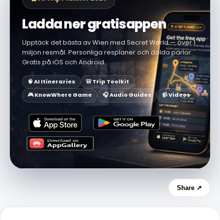
Ladda ner gratisappen
Upptäck det bästa av Wien med Secret World — över 1
miljon resmål. Personliga resplaner och dolda pärlor.
Gratis på iOS och Android.
🧠 AI Itineraries
🎒 Trip Toolkit
🎮 KnowWhere Game
🎧 Audio Guides
📹 Videos
Share ↗