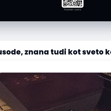
Huawei users
usode, znana tudi kot sveto k