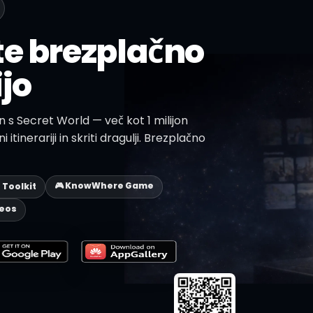
te brezplačno
jo
n s Secret World — več kot 1 milijon
i itinerariji in skriti dragulji. Brezplačno
🎮 KnowWhere Game
p Toolkit
deos