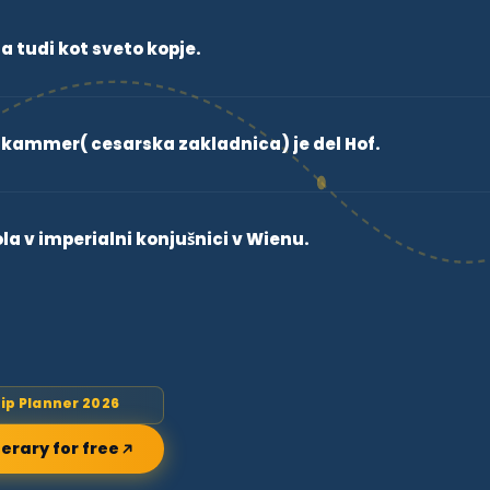
a tudi kot sveto kopje.
zkammer( cesarska zakladnica) je del Hof.
la v imperialni konjušnici v Wienu.
rip Planner 2026
nerary for free