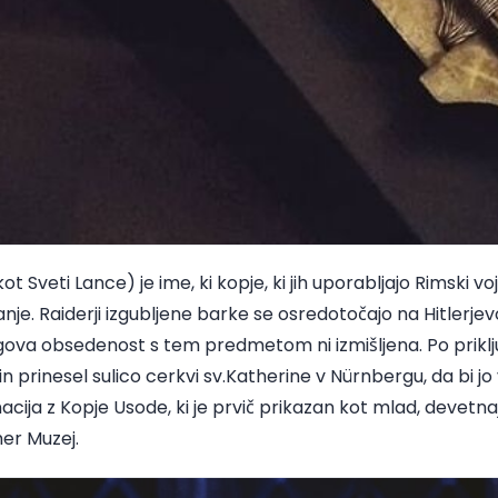
t Sveti Lance) je ime, ki kopje, ki jih uporabljajo Rimski vo
žanje. Raiderji izgubljene barke se osredotočajo na Hitlerje
va obsedenost s tem predmetom ni izmišljena. Po priključi
 in prinesel sulico cerkvi sv.Katherine v Nürnbergu, da bi j
inacija z Kopje Usode, ki je prvič prikazan kot mlad, devetnaj
er Muzej.