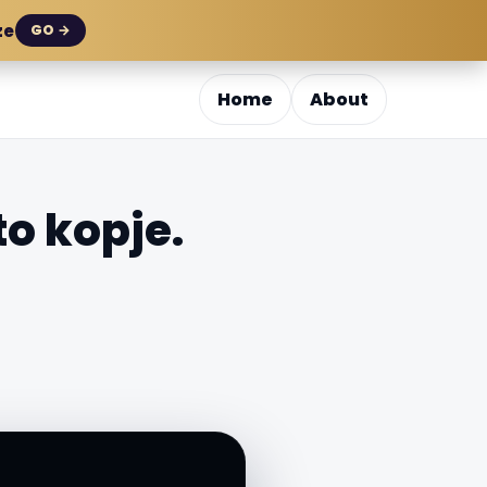
ze
GO →
Home
About
to kopje.