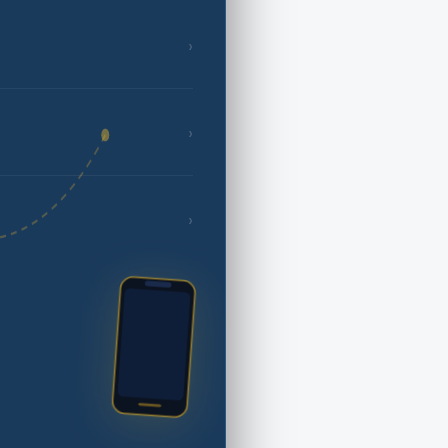
›
›
›