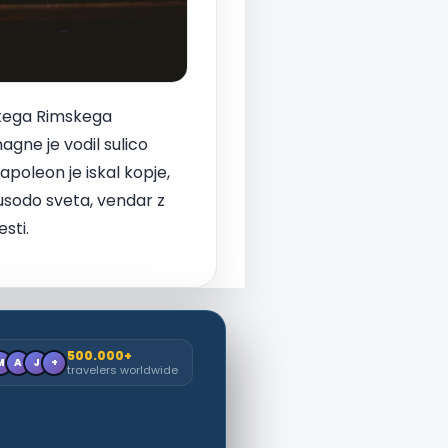
vetega Rimskega
agne je vodil sulico
Napoleon je iskal kopje,
r usodo sveta, vendar z
sti.
500.000+
M
A
J
+
travelers worldwide