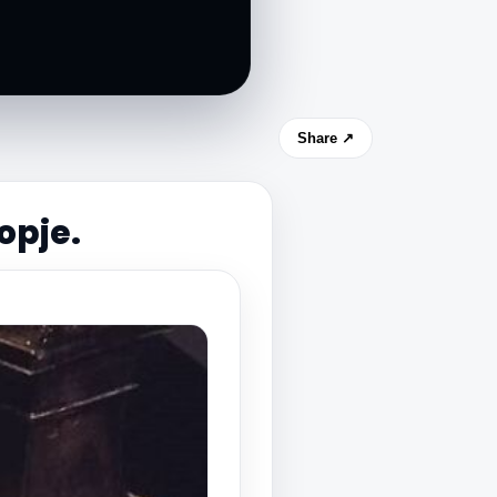
Share ↗
opje.