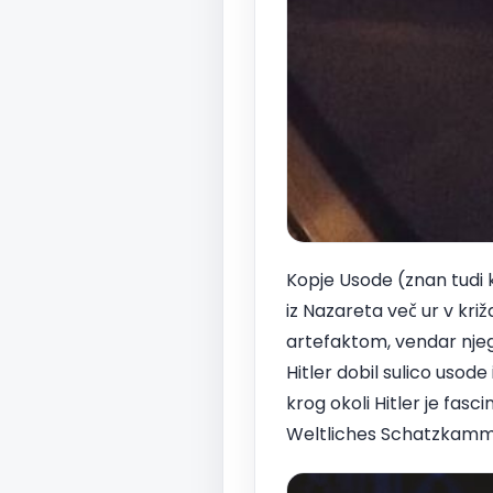
Kopje Usode (znan tudi ko
iz Nazareta več ur v kri
artefaktom, vendar njego
Hitler dobil sulico usode
krog okoli Hitler je fasc
Weltliches Schatzkamm