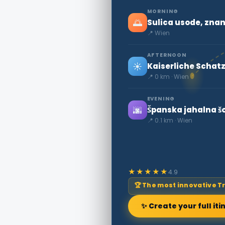
MORNING
🌅
Sulica usode, znan
📍 Wien
AFTERNOON
☀️
Kaiserliche Schat
📍 0 km · Wien
EVENING
🌆
Španska jahalna šo
📍 0.1 km · Wien
★★★★★
4.9
🏆 The most innovative T
✨ Create your full iti