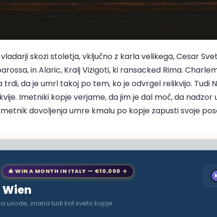
vladarji skozi stoletja, vključno z karla velikega, Cesar S
arossa, in Alaric, Kralj Vizigoti, ki ransacked Rima. Charlem
 trdi, da je umrl takoj po tem, ko je odvrgel relikvijo. Tudi 
likvije. Imetniki kopje verjame, da jim je dal moč, da nadzo
imetnik dovoljenja umre kmalu po kopje zapusti svoje pose
🎄 WIN A MONTH IN ITALY — €10,000 →
o Wien
ca usode, znana tudi kot sveto kopje.