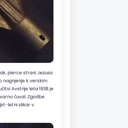
jak, pierce strani Jezusa
vo nagnjenje k verskim
tvi Avstrije leta 1938 je
o varno čuval. Zgodbe
st-letni slikar v