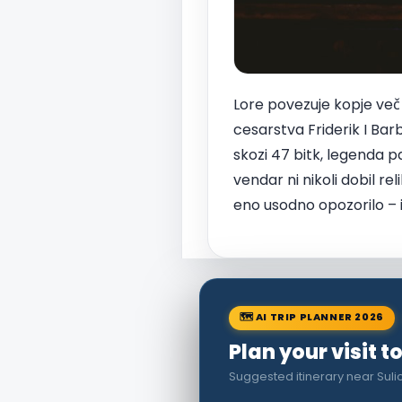
Lore povezuje kopje več 
cesarstva Friderik I Barb
skozi 47 bitk, legenda pa
vendar ni nikoli dobil re
eno usodno opozorilo – 
🗺 AI TRIP PLANNER 2026
Plan your visit t
Suggested itinerary near Suli