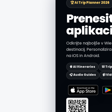
🏆 AI Trip Planner 2026
Prenesi
aplikaci
Odkrijte najboljše v Wie
destinacij. Personaliziran
na iOS in Android.
🧠 AI Itineraries
🎒 Tri
🎧 Audio Guides
📹 Vi