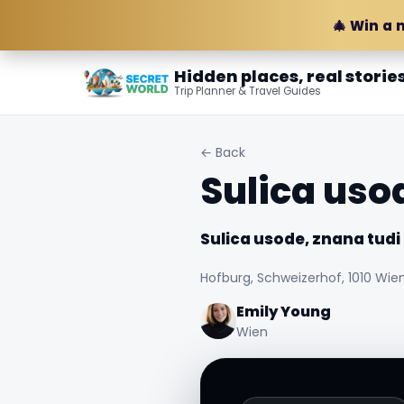
🎄 Win a 
Hidden places, real storie
Trip Planner & Travel Guides
← Back
Sulica usod
Sulica usode, znana tudi 
Hofburg, Schweizerhof, 1010 Wien
Emily Young
Wien