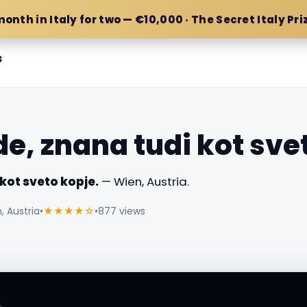
month in Italy for two — €10,000 · The Secret Italy Pri
s
e, znana tudi kot sve
kot sveto kopje.
— Wien, Austria.
, Austria
•
★★★★☆
•
877 views