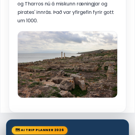
og Tharros nú á miskunn ræningjar og
pirates' innrás. Það var yfirgefin fyrir gott
um 1000.
🗺 AI TRIP PLANNER 2026