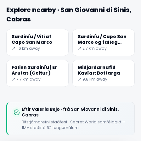
Explore nearby · San Giovanni di Sinis,
Cabras
Sardiníu / Viti af
Sardiníu / Capo San
Capo San Marco
Marco og falleg
beach
📍 1.6 km away
📍 2.7 km away
Falinn Sardiníu | Er
Miðjarðarhafið
Arutas (Geitur )
Kavíar: Bottarga
📍 7.7 km away
📍 9.8 km away
Eftir
Valeria Bejo
· frá San Giovanni di Sinis,
Cabras
Ritstjórnarefni staðfest · Secret World samfélagið —
1M+ staðir á 62 tungumálum