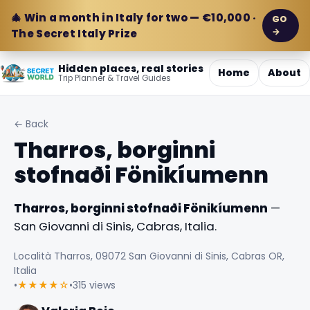
🎄 Win a month in Italy for two — €10,000 ·
GO
→
The Secret Italy Prize
Hidden places, real stories
Home
About
Trip Planner & Travel Guides
← Back
Tharros, borginni
stofnaði Fönikíumenn
Tharros, borginni stofnaði Fönikíumenn
—
San Giovanni di Sinis, Cabras, Italia.
Località Tharros, 09072 San Giovanni di Sinis, Cabras OR,
Italia
•
★★★★☆
•
315 views