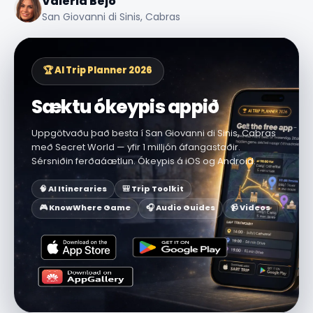
Valeria Bejo
San Giovanni di Sinis, Cabras
🏆 AI Trip Planner 2026
Sæktu ókeypis appið
Uppgötvaðu það besta í San Giovanni di Sinis, Cabras
með Secret World — yfir 1 milljón áfangastaðir.
Sérsniðin ferðaáætlun. Ókeypis á iOS og Android.
🧠 AI Itineraries
🎒 Trip Toolkit
🎮 KnowWhere Game
🎧 Audio Guides
📹 Videos