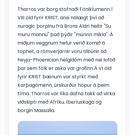
Tharros var borg stofnaði Fönikíumenn í
VIII öld fyrir KRIST, ansi nálægt því að
nuragic þorpinu frá Brons Aldri heitir "Su
muru mannu" það þýðir "múrinn mikla". Á
miðjum veggnum hefur verið komið á
tophet, a rómverjarnir voru tilbúnir að
heyja-Phoenician helgidóm með nei loftið
þar sem fólk er aska var grafinn.Á VI öld
fyrir KRIST bænum var styrkt með
Karþagómenn, úrskurður hópur á þeim
tíma. Tharros var líka dafna takk að virka
viðskipti með Afríku, íberíuskaga og
borgin Massalia.