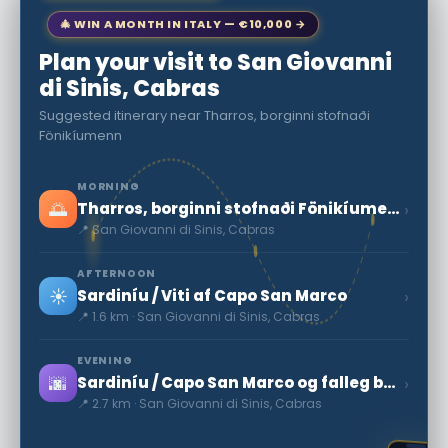
🎄 WIN A MONTH IN ITALY — €10,000 →
Plan your visit to San Giovanni
di Sinis, Cabras
Suggested itinerary near Tharros, borginni stofnaði
Fönikíumenn
MORNING
🌅
›
Tharros, borginni stofnaði Fönikíumenn
📍 San Giovanni di Sinis, Cabras
AFTERNOON
☀️
›
Sardiníu / Viti af Capo San Marco
📍 1.6 km · San Giovanni di Sinis, Cabras
EVENING
🌆
›
Sardiníu / Capo San Marco og falleg beach
📍 2.7 km · San Giovanni di Sinis, Cabras