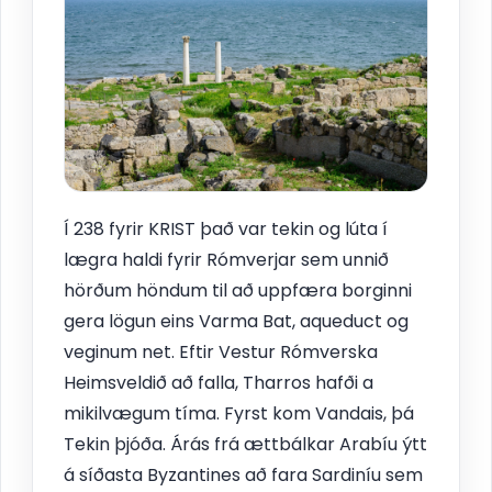
Í 238 fyrir KRIST það var tekin og lúta í
lægra haldi fyrir Rómverjar sem unnið
hörðum höndum til að uppfæra borginni
gera lögun eins Varma Bat, aqueduct og
veginum net. Eftir Vestur Rómverska
Heimsveldið að falla, Tharros hafði a
mikilvægum tíma. Fyrst kom Vandais, þá
Tekin þjóða. Árás frá ættbálkar Arabíu ýtt
á síðasta Byzantines að fara Sardiníu sem