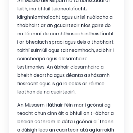
An Museo del Risparmio tá tionscadal ar
leith, ina bhfuil teicneolaíocht,
idirghníomhaíocht agus uirlisí nuálacha a
thabhairt ar an gcuairteoir níos gaire do
na téamaí de comhfhiosach infheistíocht
i ar bhealach spraoi agus deis a thabhairt
taithí suimiúil agus taitneamhach, saibhir i
coincheapa agus closamhairc
testimonies. An ábhair closamhairc a
bheith deartha agus déanta a shásamh
fiosracht agus is gá le eolas ar réimse
leathan de na cuairteoirí.
An Músaem i láthair féin mar i gcónaí ag
teacht chun cinn áit a bhfuil an t-ábhar a
bheidh cothrom le dáta i gcónaí d ' fhonn
a dúisigh leas an cuairteoir atá ag iarraidh