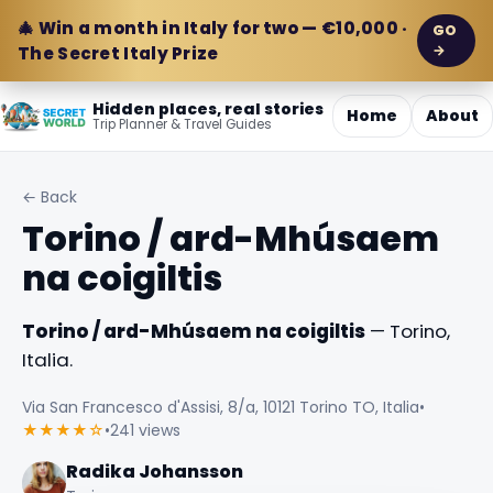
🎄 Win a month in Italy for two — €10,000 ·
GO
→
The Secret Italy Prize
Hidden places, real stories
Home
About
Trip Planner & Travel Guides
← Back
Torino / ard-Mhúsaem
na coigiltis
Torino / ard-Mhúsaem na coigiltis
— Torino,
Italia.
Via San Francesco d'Assisi, 8/a, 10121 Torino TO, Italia
•
★★★★☆
•
241 views
Radika Johansson