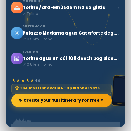
MORNING
🌅
›
Torino / ard-Mhúsaem na coigiltis
📍 Torino
AFTERNOON
☀️
›
Palazzo Madama agus Casaforte degli Acaja - Domhan Rúnda
📍 0.5 km · Torino
EVENING
🌆
›
Torino agus an cáiliúil deoch bog Bicerin
📍 0.5 km · Torino
★★★★★
4.9
🏆 The most innovative Trip Planner 2026
✨ Create your full itinerary for free