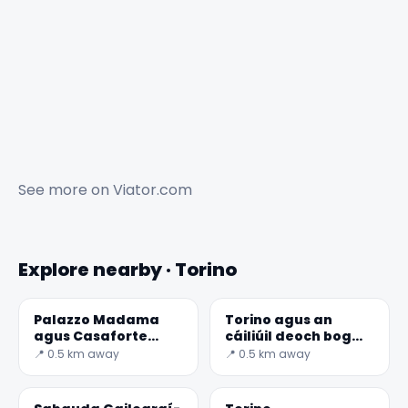
See more on
Viator.com
Explore nearby · Torino
Palazzo Madama
Torino agus an
agus Casaforte
cáiliúil deoch bog
degli Acaja -
Bicerin
📍 0.5 km away
📍 0.5 km away
Domhan Rúnda