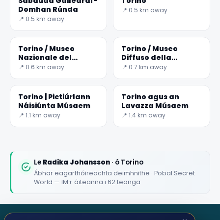
Sabauda Gailearaí-
Torino
Domhan Rúnda
📍 0.5 km away
📍 0.5 km away
Torino / Museo
Torino / Museo
Nazionale del
Diffuso della
Risorgimento
Resistenza
📍 0.6 km away
📍 0.7 km away
Italiano
Torino | Pictiúrlann
Torino agus an
Náisiúnta Músaem
Lavazza Músaem
📍 1.1 km away
📍 1.4 km away
Le
Radika Johansson
· ó Torino
Ábhar eagarthóireachta deimhnithe · Pobal Secret
World — 1M+ áiteanna i 62 teanga