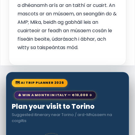
a dhéanamh arís ar an taithí ar cuairt. An
mascots ar an músaem, an seangáin do &
AMP; Mika, beidh ag gabháil leis an
cuairteoir ar feadh an músaem cosán le
físeáin beoite, údarásach i ábhar, ach
witty sa taispeántas mód.
🗺 AI TRIP PLANNER 2026
🎄 WIN A MONTH IN ITALY — €10,000 →
Plan your visit to Torino
Suggested itinerary near Torino / ard-Mhúsaem na
coigiltis