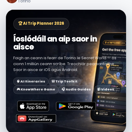
Torino
🏆 AI Trip Planner 2026
Íoslódáil an aip saor in
aisce
Faigh an ceann is fearr de Torino le Secret World — os
cionn 1 milliún ceann scríbe. Treochlár pearsantaithe.
Saor in aisce ar iOS agus Android.
🧠 AI Itineraries
🎒 Trip Toolkit
🎮 KnowWhere Game
🎧 Audio Guides
📹 Videos