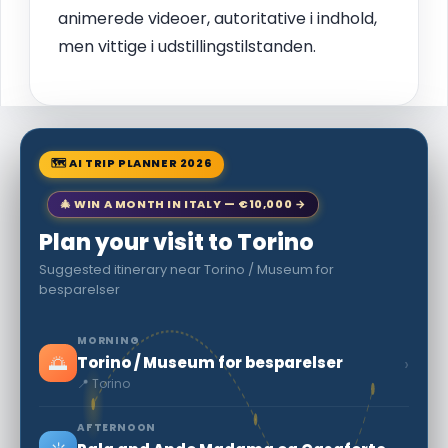
animerede videoer, autoritative i indhold,
men vittige i udstillingstilstanden.
🗺 AI TRIP PLANNER 2026
🎄 WIN A MONTH IN ITALY — €10,000 →
Plan your visit to Torino
Suggested itinerary near Torino / Museum for
besparelser
MORNING
🌅
›
Torino / Museum for besparelser
📍 Torino
AFTERNOON