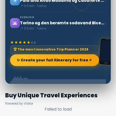
☀️
›
Pala and Ando Madama og Casaforte degli Acaja-den hemmelige verden
📍 0.5 km · Torino
EVENING
🌆
›
Torino og den berømte sodavand Bicerin
📍 0.5 km · Torino
★★★★★
4.9
🏆 The most innovative Trip Planner 2026
✨ Create your full itinerary for free
Buy Unique Travel Experiences
Powered by Viator
Failed to load