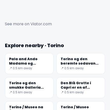
See more on
Viator.com
Explore nearby · Torino
Pala and Ando
Torino og den
Madama og
berømte sodavand
Casaforte degli
Bicerin
📍 0.5 km away
📍 0.5 km away
Acaja-den
hemmelige verden
Torino og den
Den Blå Grotte i
smukke Galleria
Capri er en af
Sabauda
Italiens vigtigste
📍 0.5 km away
📍 0.5 km away
træk for det utroligt
levende
Torino / Museo na
Torino / Museo