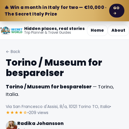
🎄 Win a month in Italy for two — €10,000 ·
GO
→
The Secret Italy Prize
Hidden places, real stories
Home
About
Trip Planner & Travel Guides
← Back
Torino / Museum for
besparelser
Torino / Museum for besparelser
— Torino,
Italia.
Via San Francesco d'Assisi, 8/a, 10121 Torino TO, Italia
•
★★★★☆
•
209 views
Radika Johansson