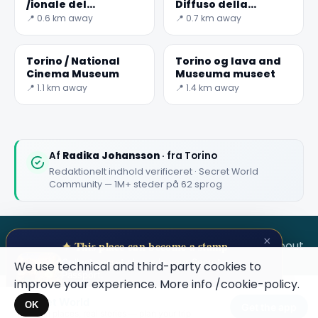
/ionale del
Diffuso della
Risorgimento
resisten /a
📍 0.6 km away
📍 0.7 km away
Italiano
Torino / National
Torino og lava and
Cinema Museum
Museuma museet
📍 1.1 km away
📍 1.4 km away
Af
Radika Johansson
· fra Torino
Redaktionelt indhold verificeret · Secret World
Community — 1M+ steder på 62 sprog
×
SECRET WORLD
Terms
Privacy
About
✦ This place can become a stamp
Collect secret places in your Secret
We use technical and third-party cookies to
Passport.
improve your experience. More info
/cookie-policy
.
Open your Passport →
Secret World
×
OK
Get the app
Hidden places, real stories — plan your trip