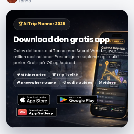
Torino
🏆 AI Trip Planner 2026
Download den gratis app
Oplev det bedste af Torino med Secret World — over 1
million destinationer. Personlige rejseplaner og skjulte
perler. Gratis på iOS og Android.
🧠 AI Itineraries
🎒 Trip Toolkit
🎮 KnowWhere Game
🎧 Audio Guides
📹 Videos