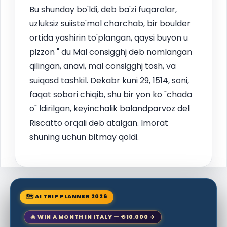
Bu shunday bo'ldi, deb ba'zi fuqarolar,
uzluksiz suiiste'mol charchab, bir boulder
ortida yashirin to'plangan, qaysi buyon u
pizzon " du Mal consigghj deb nomlangan
qilingan, anavi, mal consigghj tosh, va
suiqasd tashkil. Dekabr kuni 29, 1514, soni,
faqat sobori chiqib, shu bir yon ko "chada
o" ldirilgan, keyinchalik balandparvoz del
Riscatto orqali deb atalgan. Imorat
shuning uchun bitmay qoldi.
🗺 AI TRIP PLANNER 2026
🎄 WIN A MONTH IN ITALY — €10,000 →