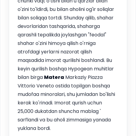
chunki vaqt o'tishi bilan u qarzlar bilan
o'zini to'ldirdi, bu bilan aholini og'ir soliqlar
bilan soliqqa tortdi. Shunday qilib, shahar
devorlaridan tashqarida, shaharga
qarashli tepalikda joylashgan "feodal"
shahar o'zini himoya qilish o'rniga
atrofdagi yerlarni nazorat qilish
maqsadida imorat qurilishi boshlandi. Bu
keyin qurilish boshqa Hypogean muhitlar
bilan birga
Matera
Markaziy Piazza
Vittorio Veneto ostida topilgan boshqa
mudofaa minoralari, shu jumladan bo'lishi
kerak ko'rinadi. Imorat qurish uchun
25,000 dukatdan shuncha mablag '
sarflandi va bu aholi zimmasiga yanada
yuklana bordi.