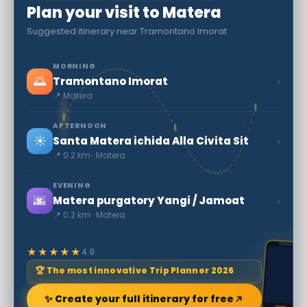
Plan your visit to Matera
Suggested itinerary near Tramontano Imorat
MORNING
🌅
›
Tramontano Imorat
📍 Matera
AFTERNOON
☀️
›
Santa Matera ichida Alla Civita Sit
📍 0.2 km · Matera
EVENING
🌆
›
Matera purgatory Yangi / Jamoat
📍 0.2 km · Matera
★★★★★
4.9
🏆 The most innovative Trip Planner 2026
✨ Create your full itinerary for free