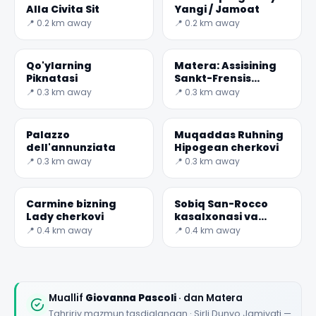
Alla Civita Sit
Yangi / Jamoat
📍 0.2 km away
📍 0.2 km away
Qo'ylarning
Matera: Assisining
Piknatasi
Sankt-Frensis
cherkovi
📍 0.3 km away
📍 0.3 km away
Palazzo
Muqaddas Ruhning
dell'annunziata
Hipogean cherkovi
📍 0.3 km away
📍 0.3 km away
Carmine bizning
Sobiq San-Rocco
Lady cherkovi
kasalxonasi va
flagellated
📍 0.4 km away
📍 0.4 km away
Masihning cherkovi
Muallif
Giovanna Pascoli
· dan Matera
Tahririy mazmun tasdiqlangan · Sirli Dunyo Jamiyati —