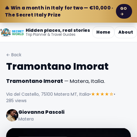
🎄 Win a month in Italy for two — €10,000 ·
GO
→
The Secret Italy Prize
Hidden places, real stories
Home
About
Trip Planner & Travel Guides
← Back
Tramontano Imorat
Tramontano Imorat
— Matera, Italia.
Via del Castello, 75100 Matera MT, Italia
•
★★★★☆
•
285 views
Giovanna Pascoli
Matera