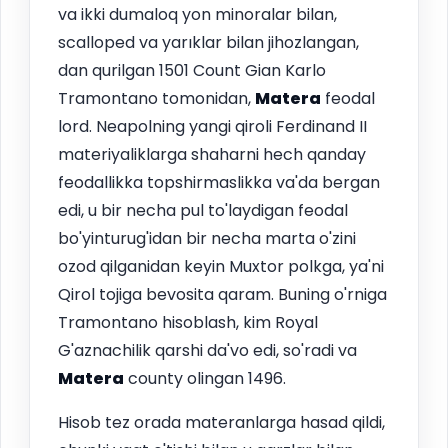
va ikki dumaloq yon minoralar bilan,
scalloped va yarıklar bilan jihozlangan,
dan qurilgan 1501 Count Gian Karlo
Tramontano tomonidan,
Matera
feodal
lord. Neapolning yangi qiroli Ferdinand II
materiyaliklarga shaharni hech qanday
feodallikka topshirmaslikka va'da bergan
edi, u bir necha pul to'laydigan feodal
bo'yinturug'idan bir necha marta o'zini
ozod qilganidan keyin Muxtor polkga, ya'ni
Qirol tojiga bevosita qaram. Buning o'rniga
Tramontano hisoblash, kim Royal
G'aznachilik qarshi da'vo edi, so'radi va
Matera
county olingan 1496.
Hisob tez orada materanlarga hasad qildi,