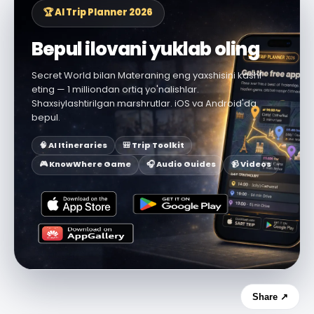
🏆 AI Trip Planner 2026
Bepul ilovani yuklab oling
Secret World bilan Materaning eng yaxshisini kashf
eting — 1 milliondan ortiq yo'nalishlar.
Shaxsiylashtirilgan marshrutlar. iOS va Android'da
bepul.
🧠 AI Itineraries
🎒 Trip Toolkit
🎮 KnowWhere Game
🎧 Audio Guides
📹 Videos
Share ↗