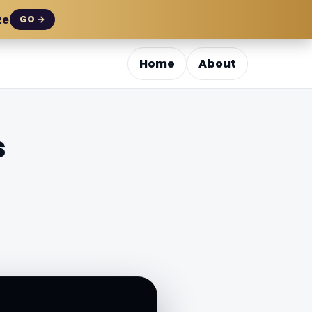
ze
GO →
Home
About
s