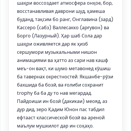
шаҳри воссоздает атмосфера онҳое, бор,
восстанавливая даврони шуд, ҳамеша
буданд, тақсим бо ранг, Онглавина (зард)
Кассеро (сабз) Валлесакко (арғувон) ва
Борго (Лазурный). Ҳар шаб Сола дар
шаҳри оживляется дар як ҳизб
сершумори музыкальными нишон
анимациями ва ҳатто аз сари нав кашф
меъ-он вақт, ки шумо метавонед кӯшиш
ба тавернах окрестностей. Якшанбе-рӯзи
бахшида ба бозӣ, ва ғолиби сохранит
trophy ба ба ду то нав мегардад.
Пайдоиши ин бозӣ (дакикаи) меояд, аз
дур дид, зеро Қадим Юнон пас табдил
ефтааст классической бозӣ ва ареной
маълум мушкилот дар ин соҳаҳо.