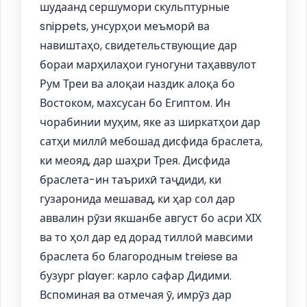
шудаанд сершумори скульптурные
snippets, унсурҳои меъморӣ ва
навиштаҳо, свидетельствующие дар
бораи марҳилаҳои гуногуни таҳаввулот
Рум Треи ва алоқаи наздик алоқа бо
Востоком, махсусан бо Египтом. Ин
чорабинии муҳим, яке аз ширкатҳои дар
сатҳи миллӣ мебошад дисфида браслета,
ки меояд, дар шаҳри Трея. Дисфида
браслета-ин таърихӣ таҷдиди, ки
гузаронида мешавад, ки ҳар сол дар
аввалин рӯзи якшанбе август бо асри ХІХ
ва то ҳол дар ед дорад тиллоӣ мавсими
браслета бо благородным treiese ва
бузург player: карло сафар Дидими.
Вспоминая ва отмечая ӯ, имрӯз дар