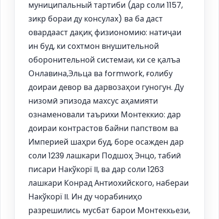
муниципальный тартиби (дар соли 1157,
зикр бораи ду консулах) ва ба даст
овардааст дақиқ физиономию: натиҷаи
ин буд, ки сохтмон внушительной
оборонительной системаи, ки се қалъа
Онлавина,Эльца ва formwork, ғолибу
доираи девор ва дарвозаҳои гуногун. Ду
низомӣ эпизода махсус аҳамияти
ознаменовали таърихи Монтеккио: дар
доираи контрастов байни папством ва
Империей шаҳри буд, боре осажден дар
соли 1239 лашкари Подшоҳ Энцо, табиӣ
писари Накўкорї II, ва дар соли 1263
лашкари Конрад Антиохийского, набераи
Накўкорї II. Ин ду чорабиниҳо
разрешились мусбат барои Монтеккьези,