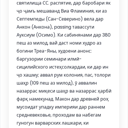
святилища СС. распятие, дар баробари як
ҷо ҷамъ мешаванд Виа Фламиния, ки аз
Септемпеды (Сан-Северино) вела дар
Анкон (Анкона), passing тавассути
Ауксиум (Осимо). Ки сабинянами дар 380
пеш аз милод, вай даст номи худро аз
богини Треа-Яны, худоени анонс:
баргузории семинари илмӣ-
сицилийского истеҳсолкардаи, ки дар ин
ҷо хашму; аввал рум колония, пас, толори
шаҳр (109 пеш аз милод), ӯ аввалин
назаррас миқеси шаҳр ва назаррас ҳарбӣ
фарқ намекунад. Макон дар древней роҳ
мусоидат упадку империяи дар раннем
средневековье, проходам ва набегам
гуногун варварских лашкари, ки