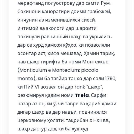
мерафтанд полуострову дар самти Рум.
Сокинони канорагирӣ доимӣ грабежей,
инчунин аз изменившихся сиесӣ,
иҷтимоӣ ва экологӣ дар шароити
покинули равнинный шаҳр ва укрылись
дар се хурд ҳамсоя кӯҳҳо, ки позволяли
осонтар аст, ҳифз мешавад. Ҳамин тариқ,
нав шаҳр гирифта ба номи Монтеккьо
(Monticulum е Monteclum: piccolo
monte), ки ба тағйир танҳо дар соли 1790,
ки Пий VI возвел он дар rank "шаҳр",
резюмируя қадим номи
Treia
. Сарфи
назар аз он, ки ӯ, чӣ тавре ва қариб ҳамаи
дигар шаҳр ва дар навъи, подчинялся
церковному ҳолати, тақрибан XI-XII вв.,
шаҳр дастур дод, ки ба худ худ