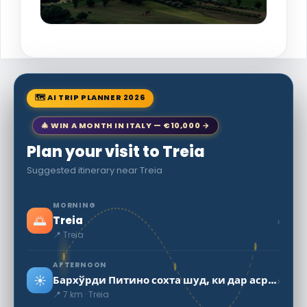
🗺 AI TRIP PLANNER 2026
🎄 WIN A MONTH IN ITALY — €10,000 →
Plan your visit to Treia
Suggested itinerary near Treia
MORNING
🌅
›
Treia
📍 Treia
AFTERNOON
☀️
›
Бархўрди Питино сохта шуд, ки дар асри XIII ба болои холма Омони
📍 7 km · Treia