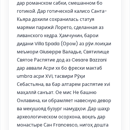
дар романском сабки, смешанном бо
готикой. Дар готической калисо Санта-
Кьяра дохили сохранилась статуя
марями парижӣ Лорето, сделанная аз
ливанского кедра. Ҳамчунин, барои
дидани Villa Spada (Ором) аз рӯи лоиҳаи
меъмори Giuseppe Валадье, Святилище
Святое Распятие дод аз Cesare Bazzani
дар аввали Асри хх бо фрески мактаб
umbra асри XVI, тасвири Рӯҳи
Себастьяна, ва бар алтарем распятие xvi
маҳаллӣ санъат. Ое мис Не башню
Онлавина, ки обрамляет навесную девор
ва мекушояд бузург намудҳои. Дар шаҳр
археологическом осорхона, воқеъ дар
монастыре Сан Francesco, нигоҳ дошта