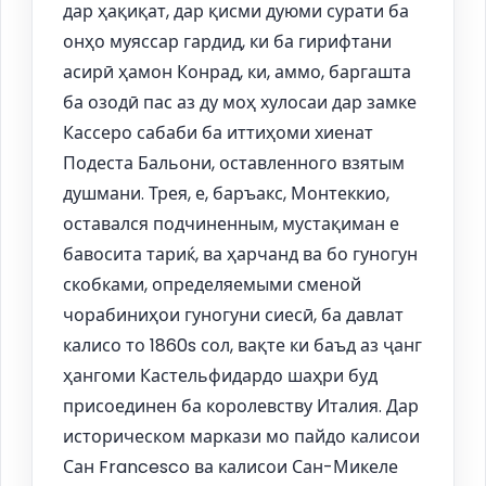
дар ҳақиқат, дар қисми дуюми сурати ба
онҳо муяссар гардид, ки ба гирифтани
асирӣ ҳамон Конрад, ки, аммо, баргашта
ба озодӣ пас аз ду моҳ хулосаи дар замке
Кассеро сабаби ба иттиҳоми хиенат
Подеста Бальони, оставленного взятым
душмани. Трея, е, баръакс, Монтеккио,
оставался подчиненным, мустақиман е
бавосита тариќ, ва ҳарчанд ва бо гуногун
скобками, определяемыми сменой
чорабиниҳои гуногуни сиесӣ, ба давлат
калисо то 1860s сол, вақте ки баъд аз ҷанг
ҳангоми Кастельфидардо шаҳри буд
присоединен ба королевству Италия. Дар
историческом маркази мо пайдо калисои
Сан Francesco ва калисои Сан-Микеле