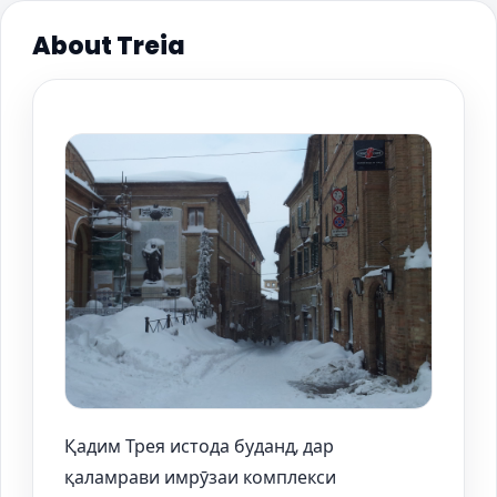
About Treia
Қадим Трея истода буданд, дар
қаламрави имрӯзаи комплекси