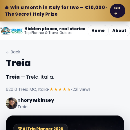
🎄 Win a month in Italy for two — €10,000 ·
GO
→
The Secret Italy Prize
Hidden places, real stories
Home
About
Trip Planner & Travel Guides
← Back
Treia
Treia
— Treia, Italia.
62010 Treia MC, Italia
•
★★★★☆
•
221 views
Thory Mkinsey
Treia
🏆 AI Trip Planner 2026