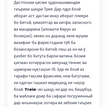
Дастпонаи қисми ҷудонашавандаи
таърихи шаҳри Трея. Дар пдуэ бозӣ
иборат аст: дастаи инҳо иборат плеери
бо битой, ҳимоятгар ва китфи, запасного
ва мандарина (аломати берун аз
бозиҳои), лекин он доранд, хеле муҳим
вазифаи-ба фиристодани тӯб ба
бозингарони бо битой, пеш аз он ки ӯ
разбег бо батута барои ватина. Бозии
қисман хотиррасон мекунад теннис ва
шумораи нуқтаҳои-15. Ҳар як бозӣ аз
тарафи тақсим фраксияи, ном батутами,
ки одатан ташкил медиҳанд, ки чаҳор
бозӣ.
Treia
-ин шаҳр, ки дар он, бешубҳа,
ба маблағи доир ба сафари погруженный
дар анъанаҳои, хотира ва зебоии таърих.