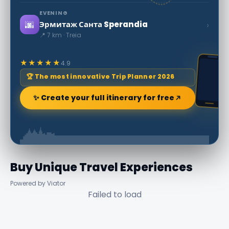
EVENING
🌆
›
Эрмитаж Санта Sperandia
📍 7 km · Treia
★★★★★
4.9
🏆 The most innovative Trip Planner 2026
✨ Create your full itinerary for free
Buy Unique Travel Experiences
Powered by Viator
Failed to load