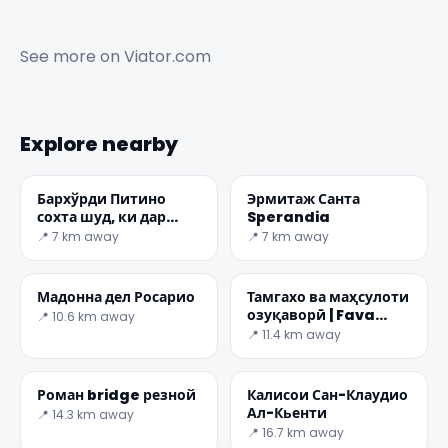
See more on
Viator.com
Explore nearby
Бархўрди Питино
Эрмитаж Санта
сохта шуд, ки дар
Sperandia
асри XIII ба болои
📍 7 km away
📍 7 km away
холма Омони
Мадонна дел Росарио
Тамгахо ва маҳсулоти
озуқаворӣ | Fava
📍 10.6 km away
'ngreccia
📍 11.4 km away
✕
Роман bridge резной
Калисои Сан-Клаудио
Ал-Кьенти
📍 14.3 km away
📍 16.7 km away