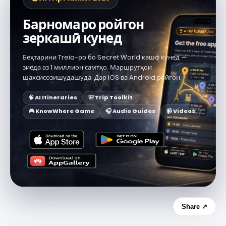
Барномаро ройгон
зеркашӣ кунед
Беҳтарини Treia-ро бо Secret World кашф кунед —
зиёда аз 1 миллион самтҳо. Маршрутҳои
шахсисозишудашуда. Дар iOS ва Android ройгон.
🧠 AI Itineraries
🎒 Trip Toolkit
🎮 KnowWhere Game
🎧 Audio Guides
📹 Videos
Share ↗