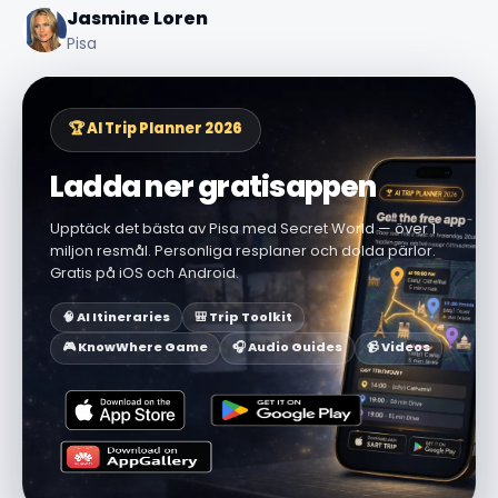
Jasmine Loren
Pisa
🏆 AI Trip Planner 2026
Ladda ner gratisappen
Upptäck det bästa av Pisa med Secret World — över 1
miljon resmål. Personliga resplaner och dolda pärlor.
Gratis på iOS och Android.
🧠 AI Itineraries
🎒 Trip Toolkit
🎮 KnowWhere Game
🎧 Audio Guides
📹 Videos