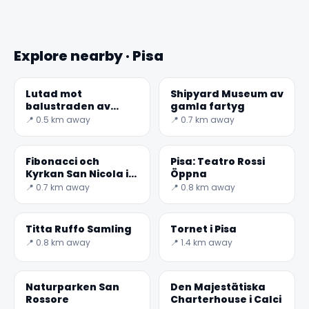
Explore nearby · Pisa
Lutad mot
Shipyard Museum av
balustraden av
gamla fartyg
✕
Lungarno
📍 0.5 km away
📍 0.7 km away
Gambacorti, med
utsikt över floden
vid punkt f
Fibonacci och
Pisa: Teatro Rossi
Kyrkan San Nicola i
Öppna
Pisa
📍 0.7 km away
📍 0.8 km away
Titta Ruffo Samling
Tornet i Pisa
📍 0.8 km away
📍 1.4 km away
🏆
🏆 #1 Trip Planner 2026
Naturparken San
Den Majestätiska
Rated best travel app worldwide
Rossore
Charterhouse i Calci