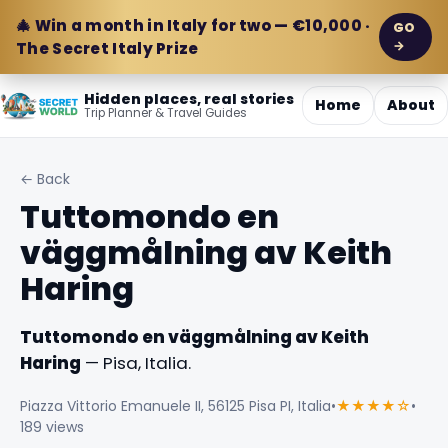
🎄 Win a month in Italy for two — €10,000 ·
GO
→
The Secret Italy Prize
Hidden places, real stories
Home
About
Trip Planner & Travel Guides
← Back
Tuttomondo en
väggmålning av Keith
Haring
Tuttomondo en väggmålning av Keith
Haring
— Pisa, Italia.
Piazza Vittorio Emanuele II, 56125 Pisa PI, Italia
•
★★★★☆
•
189 views