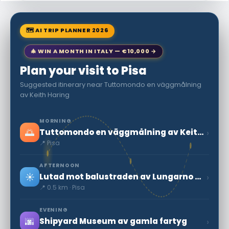
🗺 AI TRIP PLANNER 2026
🎄 WIN A MONTH IN ITALY — €10,000 →
Plan your visit to Pisa
Suggested itinerary near Tuttomondo en väggmålning
av Keith Haring
MORNING
🌅
›
Tuttomondo en väggmålning av Keith Haring
📍 Pisa
AFTERNOON
☀️
›
Lutad mot balustraden av Lungarno Gambacorti, med utsikt över floden vid punkt f
📍 0.5 km · Pisa
EVENING
🌆
›
Shipyard Museum av gamla fartyg