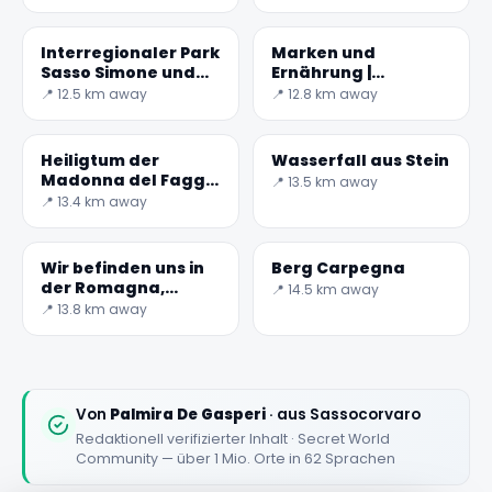
Interregionaler Park
Marken und
Sasso Simone und
Ernährung |
Simoncello
Schnecken
📍 12.5 km away
📍 12.8 km away
all'urbinieren
Heiligtum der
Wasserfall aus Stein
Madonna del Faggio
📍 13.5 km away
vom Monte
📍 13.4 km away
Carpegna
Wir befinden uns in
Berg Carpegna
der Romagna,
📍 14.5 km away
genauer gesagt in
📍 13.8 km away
der Provinz Rimini,
nur wenige
Kilometer vom
Stadtzentrum
entfernt.
Von
Palmira De Gasperi
· aus Sassocorvaro
Redaktionell verifizierter Inhalt · Secret World
Community — über 1 Mio. Orte in 62 Sprachen