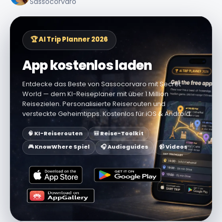
Sassocorvaro
🏆 AI Trip Planner 2026
App kostenlos laden
Entdecke das Beste von Sassocorvaro mit Secret
World — dem KI-Reiseplaner mit über 1 Million
Reisezielen. Personalisierte Reiserouten und
versteckte Geheimtipps. Kostenlos für iOS & Android.
🧠 KI-Reiserouten
🎒 Reise-Toolkit
🎮 KnowWhere Spiel
🎧 Audioguides
📹 Videos