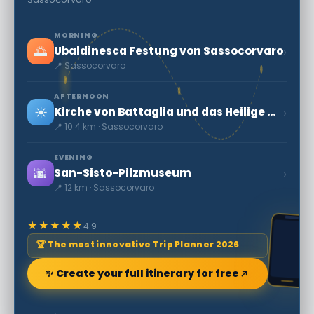
MORNING
🌅
›
Ubaldinesca Festung von Sassocorvaro
📍 Sassocorvaro
AFTERNOON
☀️
›
Kirche von Battaglia und das Heilige Kruzifix
📍 10.4 km · Sassocorvaro
EVENING
🌆
›
San-Sisto-Pilzmuseum
📍 12 km · Sassocorvaro
★★★★★
4.9
🏆 The most innovative Trip Planner 2026
✨ Create your full itinerary for free