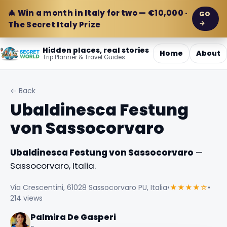
🎄 Win a month in Italy for two — €10,000 ·
GO
→
The Secret Italy Prize
Hidden places, real stories
Home
About
Trip Planner & Travel Guides
← Back
Ubaldinesca Festung
von Sassocorvaro
Ubaldinesca Festung von Sassocorvaro
—
Sassocorvaro, Italia.
Via Crescentini, 61028 Sassocorvaro PU, Italia
•
★★★★☆
•
214 views
Palmira De Gasperi