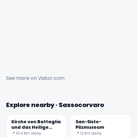
See more on
Viator.com
Explore nearby · Sassocorvaro
Kirche von Battaglia
San-Sisto-
und das Heilige
Pilzmuseum
Kruzifix
📍 10.4 km away
📍 12 km away