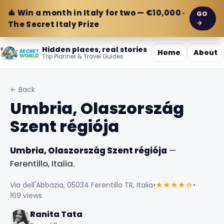
🎄 Win a month in Italy for two — €10,000 ·
GO
→
The Secret Italy Prize
Hidden places, real stories
Home
About
Trip Planner & Travel Guides
← Back
Umbria, Olaszország
Szent régiója
Umbria, Olaszország Szent régiója
—
Ferentillo, Italia.
Via dell'Abbazia, 05034 Ferentillo TR, Italia
•
★★★★☆
•
169 views
Ranita Tata