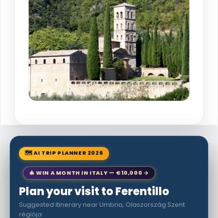
🗺 AI TRIP PLANNER 2026
🎄 WIN A MONTH IN ITALY — €10,000 →
Plan your visit to Ferentillo
Suggested itinerary near Umbria, Olaszország Szent
régiója