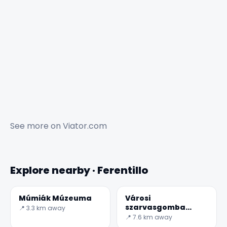
See more on
Viator.com
Explore nearby · Ferentillo
Múmiák Múzeuma
Városi
szarvasgomba
📍 3.3 km away
Múzeum
📍 7.6 km away