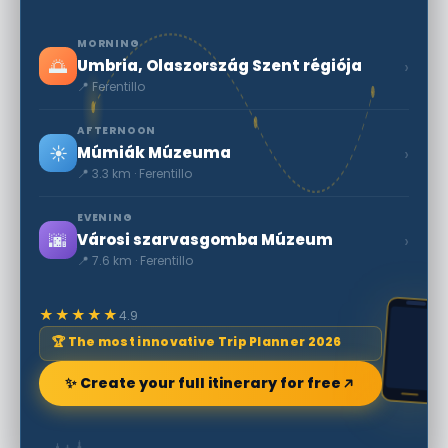
MORNING
🌅
›
Umbria, Olaszország Szent régiója
📍 Ferentillo
AFTERNOON
☀️
›
Múmiák Múzeuma
📍 3.3 km · Ferentillo
EVENING
🌆
›
Városi szarvasgomba Múzeum
📍 7.6 km · Ferentillo
★★★★★
4.9
🏆 The most innovative Trip Planner 2026
✨ Create your full itinerary for free