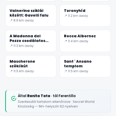
Valnerina sziklái
Toronyhíd
között: Gavelli falu
📍 11.2 km away
📍 8.6 km away
A Madonna del
Rocca Albornoz
Pozzo csodálatos
📍 11.4 km away
temploma
📍 11.3 km away
Mascherone
Sant ' Ansano
szökőkút
templom
📍 11.5 km away
📍 11.5 km away
Által
Ranita Tata
· tól Ferentillo
Szerkesztői tartalom ellenőrizve · Secret World
Közösség — 1M+ helyszín 62 nyelven