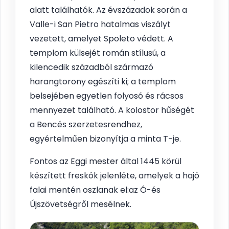
alatt találhatók. Az évszázadok során a
Valle-i San Pietro hatalmas viszályt
vezetett, amelyet Spoleto védett. A
templom külsejét román stílusú, a
kilencedik századból származó
harangtorony egészíti ki; a templom
belsejében egyetlen folyosó és rácsos
mennyezet található. A kolostor hűségét
a Bencés szerzetesrendhez,
egyértelműen bizonyítja a minta T-je.
Fontos az Eggi mester által 1445 körül
készített freskók jelenléte, amelyek a hajó
falai mentén oszlanak el:az Ó-és
Újszövetségről mesélnek.