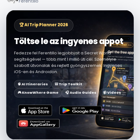
Ferentillo
🏆 AI Trip Planner 2026
Töltse le az ingyenes appot
Fedezze fel Ferentillo legjobbjait a Secret World
segítségével — több mint 1 millió úti cél. Személyre
szabott útvonalak és rejtett gyöngyszemek. Ingyenes
iOS-en és Androidon.
🧠 AI Itineraries
🎒 Trip Toolkit
🎮 KnowWhere Game
🎧 Audio Guides
📹 Videos