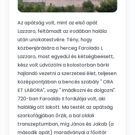
Az apátság volt, mint az első apát
Lazzaro, feltámadt az irodában halála
után unokatestvére. Tény, hogy
közbenjárására a herceg Farolado I,
Lazzaro, most egyedül és kétségbeesett,
kész volt üdvözölni a kolostorban bárki
hajlandó vezetni a szerzetesi élet, teljesen
középpontjában a bencés szabály " ORA
ET LABORA", vagy " imádkozni és dolgozni".
720-ban Faroaldo II fordulója volt, aki
haláláig ott lakott. Ma testét az apátság
szarkofágjában őrzik, a bal oldali
transzeptumban, míg János és Jakab (a
második apát) maradványai a főoltár