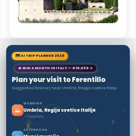
🗺 AI TRIP PLANNER 2026
🎄 WIN A MONTH IN ITALY — €10,000 →
Plan your visit to Ferentillo
Suggested itinerary near Umbria, Regija svetice Italije
MORNING
🌅
›
Umbria, Regija svetice Italije
📍 Ferentillo
AFTERNOON