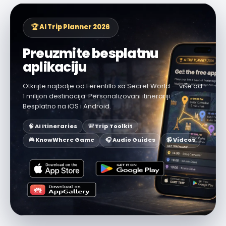
🏆 AI Trip Planner 2026
Preuzmite besplatnu
aplikaciju
Otkrijte najbolje od Ferentillo sa Secret World — više od
1 milijon destinacija. Personalizovani itinerariji.
Besplatno na iOS i Android.
🧠 AI Itineraries
🎒 Trip Toolkit
🎮 KnowWhere Game
🎧 Audio Guides
📹 Videos