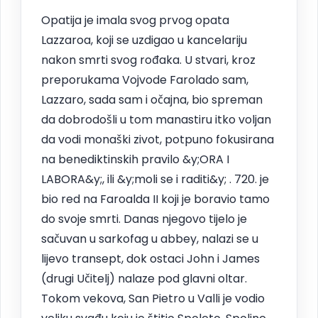
Opatija je imala svog prvog opata
Lazzaroa, koji se uzdigao u kancelariju
nakon smrti svog rođaka. U stvari, kroz
preporukama Vojvode Farolado sam,
Lazzaro, sada sam i očajna, bio spreman
da dobrodošli u tom manastiru itko voljan
da vodi monaški zivot, potpuno fokusirana
na benediktinskih pravilo &y;ORA I
LABORA&y;, ili &y;moli se i raditi&y; . 720. je
bio red na Faroalda II koji je boravio tamo
do svoje smrti. Danas njegovo tijelo je
sačuvan u sarkofag u abbey, nalazi se u
lijevo transept, dok ostaci John i James
(drugi Učitelj) nalaze pod glavni oltar.
Tokom vekova, San Pietro u Valli je vodio