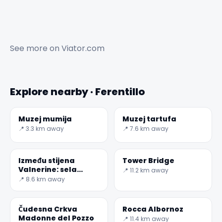
See more on
Viator.com
Explore nearby · Ferentillo
Muzej mumija
Muzej tartufa
📍 3.3 km away
📍 7.6 km away
Između stijena
Tower Bridge
Valnerine: sela
📍 11.2 km away
Gavelli
📍 8.6 km away
Čudesna Crkva
Rocca Albornoz
Madonne del Pozzo
📍 11.4 km away