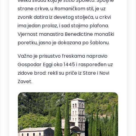
veliku svađu koju je štitio Spoleto. Spoljne
strane crkve, u Romaničkom stil, je uz
zvonik datira iz devetog stoljeća, u crkvi
ima jedan prolaz, i sad stojimo plafona.
Vjernost manastira Benedictine monaški
poretku, jasno je dokazana po šablonu.
Važno je prisustvo freskama napravio
Gospodar Eggi oko 1445 i raspoređen uz
zidove brod: rekli su priče iz Stare i Novi
Zavet.