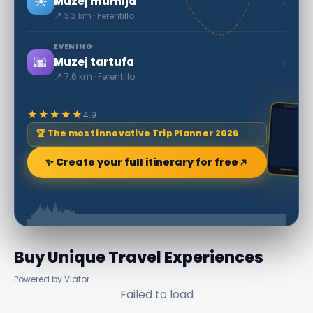
☀️
›
Muzej mumija
📍 3.3 km · Ferentillo
EVENING
🌆
›
Muzej tartufa
📍 7.6 km · Ferentillo
★★★★★
4.9
🏆 The most innovative Trip Planner 2026
✨ Create your full itinerary for free
Buy Unique Travel Experiences
Powered by Viator
Failed to load