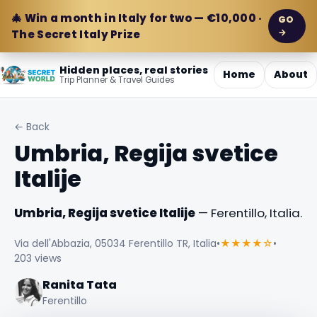
🎄 Win a month in Italy for two — €10,000 ·
GO
→
The Secret Italy Prize
Hidden places, real stories
Home
About
Trip Planner & Travel Guides
← Back
Umbria, Regija svetice
Italije
Umbria, Regija svetice Italije
— Ferentillo, Italia.
Via dell'Abbazia, 05034 Ferentillo TR, Italia
•
★★★★☆
•
203 views
Ranita Tata
Ferentillo