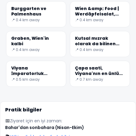
Nationalbibliothek)
Burggarten ve
Wien &amp; Food |
Palmenhaus
Werdäpfelsalat,
Avusturya Patates
📍 0.4 km away
📍 0.4 km away
Salatası
Graben, Wien'in
Kutsal mızrak
kalbi
olarak da bilinen
kaderin Mızrağı
📍 0.4 km away
📍 0.4 km away
Viyana
Çapa saati,
İmparatorluk
Viyana'nın en ünlü
Ahırlarında İspanyol
saati
📍 0.5 km away
📍 0.7 km away
Binicilik Okulu
Pratik bilgiler
📅
Ziyaret için en iyi zaman:
Bahar'dan sonbahara (Nisan-Ekim)