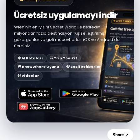
Ücretsiz uygulamayı indir
Wien'nin en iyisini Secret World ile keşfedin — 1
milyondan fazla destinasyon. Kişiselleştirilmiş
güzergahlar ve gizli mücevherler. iOS ve Android'de
ücretsiz.
🧠 AI Rotaları
🎒 Trip Toolkit
🎮 KnowWhere Oyunu
🎧 Sesli Rehberler
📹 Videolar
Share ↗