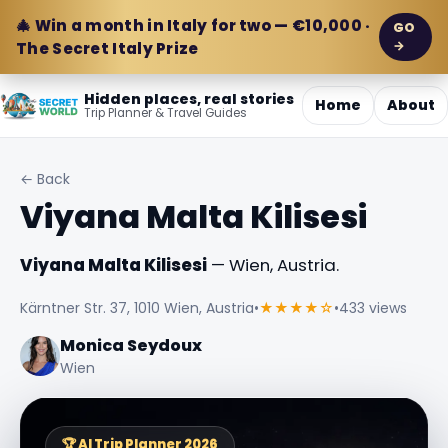
🎄 Win a month in Italy for two — €10,000 ·
GO
→
The Secret Italy Prize
Hidden places, real stories
Home
About
Trip Planner & Travel Guides
← Back
Viyana Malta Kilisesi
Viyana Malta Kilisesi
— Wien, Austria.
Kärntner Str. 37, 1010 Wien, Austria
•
★★★★☆
•
433 views
Monica Seydoux
Wien
🏆 AI Trip Planner 2026