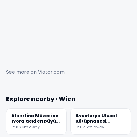
See more on
Viator.com
Explore nearby · Wien
Albertina Müzesi ve
Avusturya Ulusal
Word'deki en büyük
Kütüphanesi
baskı odaları
(Almanca:
📍 0.2 km away
📍 0.4 km away
Österreichische