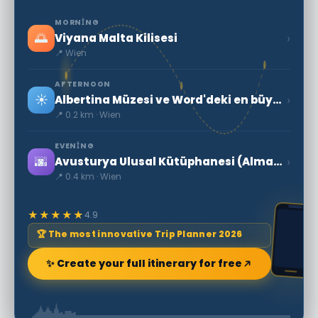
MORNING
🌅
›
Viyana Malta Kilisesi
📍 Wien
AFTERNOON
☀️
›
Albertina Müzesi ve Word'deki en büyük baskı odaları
📍 0.2 km · Wien
EVENING
🌆
›
Avusturya Ulusal Kütüphanesi (Almanca: Österreichische Nationalbibliothek)
📍 0.4 km · Wien
★★★★★
4.9
🏆 The most innovative Trip Planner 2026
✨ Create your full itinerary for free