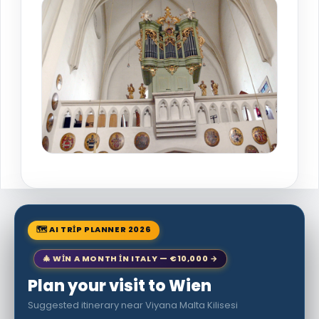
🗺 AI TRIP PLANNER 2026
🎄 WIN A MONTH IN ITALY — €10,000 →
Plan your visit to Wien
Suggested itinerary near Viyana Malta Kilisesi