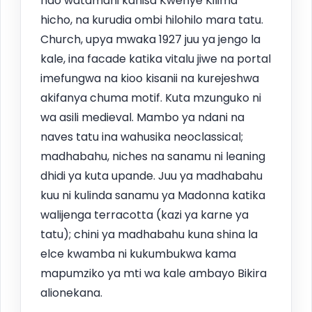
hao watamani kanisa Kwenye Kilima
hicho, na kurudia ombi hilohilo mara tatu.
Church, upya mwaka 1927 juu ya jengo la
kale, ina facade katika vitalu jiwe na portal
imefungwa na kioo kisanii na kurejeshwa
akifanya chuma motif. Kuta mzunguko ni
wa asili medieval. Mambo ya ndani na
naves tatu ina wahusika neoclassical;
madhabahu, niches na sanamu ni leaning
dhidi ya kuta upande. Juu ya madhabahu
kuu ni kulinda sanamu ya Madonna katika
walijenga terracotta (kazi ya karne ya
tatu); chini ya madhabahu kuna shina la
elce kwamba ni kukumbukwa kama
mapumziko ya mti wa kale ambayo Bikira
alionekana.