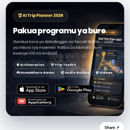
🏆 AI Trip Planner 2026
Pakua programu ya bure
Gundua bora ya Abbateggio na Secret World — zaidi
ya milioni 1 ya maeneo. Ratiba za kibinafsi. Bure
kwenye iOS na Android.
🧠 AI Itineraries
🎒 Trip Toolkit
🎮 KnowWhere Game
🎧 Audio Guides
📹 Videos
Share ↗