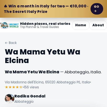
🎄 Win a month in Italy for two — €10,000 ·
GO
→
The Secret Italy Prize
Hidden places, real stories
Home
About
Trip Planner & Travel Guides
← Back
Wa Mama Yetu Wa
Elcina
Wa Mama Yetu Wa Elcina
— Abbateggio, Italia.
Via Madonna dell'Elcina, 65020 Abbateggio PE, Italia
•
★★★★☆
•
156 views
Radika Gondal
Abbateggio