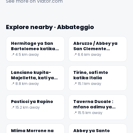
See more on
Viator.com
Explore nearby · Abbateggio
Hermitage ya San
Abruzzo / Abbey ya
Bartolomeo katika
San Clemente
Legio da
katika Casauria
📍 4.5 km away
📍 6.6 km away
Roccamorice
Lanciano kupita-
Tirino, safi mto
Majelletta, kati ya
katika Italia
bahari na milima
📍 8.8 km away
📍 15.1 km away
Pasticci ya Rapino
Taverna Ducale :
mfano adimu ya
📍 15.2 km away
usanifu medieval
📍 15.5 km away
Mlima Morrone na
Abbey ya Santo