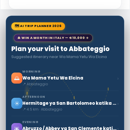
🗺 AI TRIP PLANNER 2026
🎄 WIN A MONTH IN ITALY — €10,000 →
Plan your visit to Abbateggio
Suggested itinerary near Wa Mama Yetu Wa Elcina
MORNING
🌅
›
Wa Mama Yetu Wa Elcina
📍 Abbateggio
AFTERNOON
☀️
›
Hermitage ya San Bartolomeo katika Legio da Roccamorice
📍 4.5 km · Abbateggio
EVENING
🌆
›
Abruzzo / Abbey ya San Clemente katika Casauria