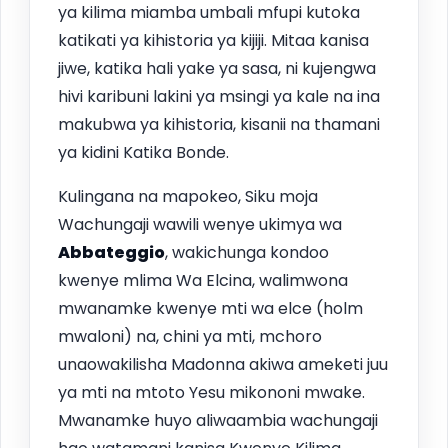
ya kilima miamba umbali mfupi kutoka
katikati ya kihistoria ya kijiji. Mitaa kanisa
jiwe, katika hali yake ya sasa, ni kujengwa
hivi karibuni lakini ya msingi ya kale na ina
makubwa ya kihistoria, kisanii na thamani
ya kidini Katika Bonde.
Kulingana na mapokeo, Siku moja
Wachungaji wawili wenye ukimya wa
Abbateggio
, wakichunga kondoo
kwenye mlima Wa Elcina, walimwona
mwanamke kwenye mti wa elce (holm
mwaloni) na, chini ya mti, mchoro
unaowakilisha Madonna akiwa ameketi juu
ya mti na mtoto Yesu mikononi mwake.
Mwanamke huyo aliwaambia wachungaji