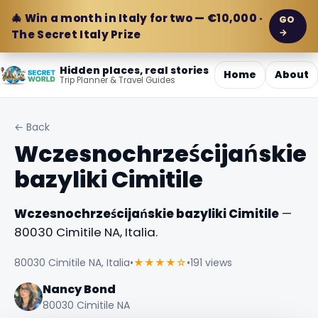
🎄 Win a month in Italy for two — €10,000 ·
GO
→
The Secret Italy Prize
Hidden places, real stories
Home
About
Trip Planner & Travel Guides
← Back
Wczesnochrześcijańskie
bazyliki Cimitile
Wczesnochrześcijańskie bazyliki Cimitile
—
80030 Cimitile NA, Italia.
80030 Cimitile NA, Italia
•
★★★★☆
•
191 views
Nancy Bond
80030 Cimitile NA