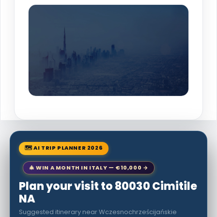
🗺 AI TRIP PLANNER 2026
🎄 WIN A MONTH IN ITALY — €10,000 →
Plan your visit to 80030 Cimitile
NA
Suggested itinerary near Wczesnochrześcijańskie