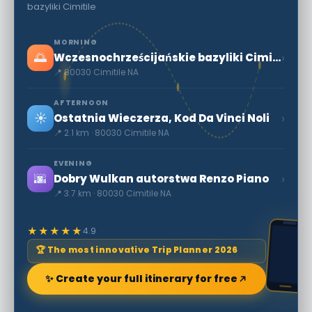
bazyliki Cimitile
MORNING
🌅
›
Wczesnochrześcijańskie bazyliki Cimitile
📍 80030 Cimitile NA
AFTERNOON
☀️
›
Ostatnia Wieczerza, Kod Da Vinci Noli
📍 2.1 km · 80030 Cimitile NA
EVENING
🌆
›
Dobry Wulkan autorstwa Renzo Piano
📍 3.7 km · 80030 Cimitile NA
★★★★★
4.9
🏆 The most innovative Trip Planner 2026
✨ Create your full itinerary for free