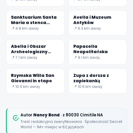
Sanktuarium Santa
Avella i Muzeum
Maria a stenca
Antyków
(Królowa zwycięstw)
📍 4.8 km away
📍 6.3 km away
Abella i Obszar
Papacella
Archeologiczny
Neapolitańska
Abella
📍 7.1 km away
📍 9.1 km away
Rzymska Willa San
Zupa z dorsza z
Giovanni in etapo
zapiekanką
📍 10.5 km away
📍 10.6 km away
Autor
Nancy Bond
· z 80030 Cimitile NA
Treść redakcyjna zweryfikowana · Społeczność Secret
World — 1M+ miejsc w 62 językach