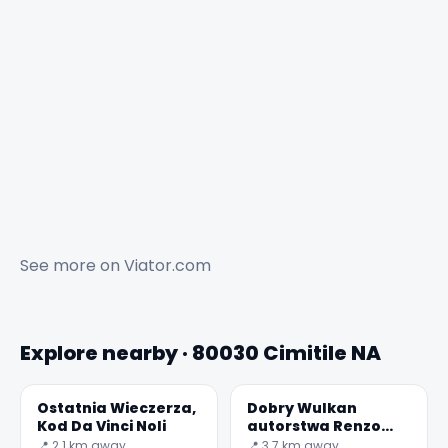
See more on
Viator.com
Explore nearby · 80030 Cimitile NA
Ostatnia Wieczerza,
Dobry Wulkan
Kod Da Vinci Noli
autorstwa Renzo
Piano
📍 2.1 km away
📍 3.7 km away