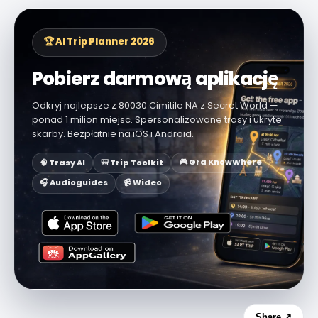
🏆 AI Trip Planner 2026
Pobierz darmową aplikację
Odkryj najlepsze z 80030 Cimitile NA z Secret World —
ponad 1 milion miejsc. Spersonalizowane trasy i ukryte
skarby. Bezpłatnie na iOS i Android.
🎮 Gra KnowWhere
🧠 Trasy AI
🎒 Trip Toolkit
🎧 Audioguides
📹 Wideo
Share ↗