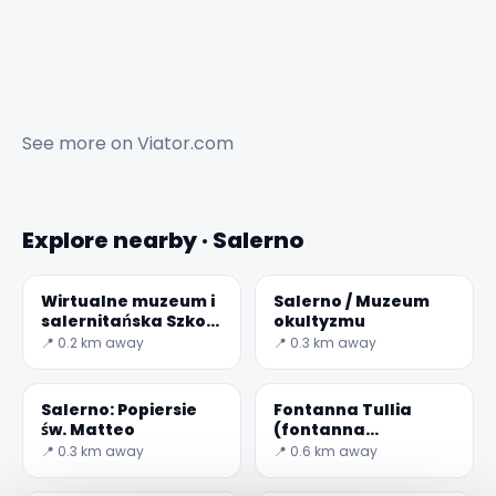
See more on
Viator.com
Explore nearby · Salerno
Wirtualne muzeum i
Salerno / Muzeum
salernitańska Szkoła
okultyzmu
Medyczna
📍 0.2 km away
📍 0.3 km away
Salerno: Popiersie
Fontanna Tullia
św. Matteo
(fontanna
Eskulapa)
📍 0.3 km away
📍 0.6 km away