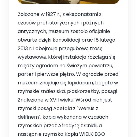
Założone w 1927 r., z eksponatami z
czasów prehistorycznych i późnych
antycznych, muzeum zostało oficjalnie
otwarte dzięki konsolidacji prac 18 lutego
2013 r. i obejmuje przegubową trasę
wystawową, której instalacja rozciąga się
między ogrodem na świeżym powietrzu,
parter i pierwsze piętro. W ogrodzie przed
muzeum znajduje się lapidarium, bogate w
rzymskie znaleziska, płaskorzeźby, posągi
Znalezione w XVII wieku. Wśród nich jest
rzymski posąg Acefala z "Wenus z
delfinem", kopia wykonana w czasach
rzymskich przez Afrodytę z Cnidii, a
następnie rzymska Kopia WIELKIEGO