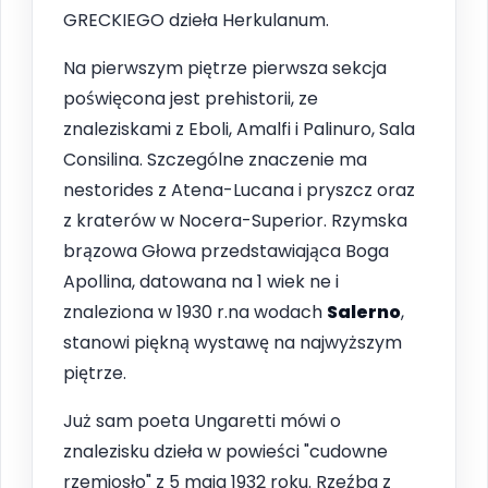
GRECKIEGO dzieła Herkulanum.
Na pierwszym piętrze pierwsza sekcja
poświęcona jest prehistorii, ze
znaleziskami z Eboli, Amalfi i Palinuro, Sala
Consilina. Szczególne znaczenie ma
nestorides z Atena-Lucana i pryszcz oraz
z kraterów w Nocera-Superior. Rzymska
brązowa Głowa przedstawiająca Boga
Apollina, datowana na 1 wiek ne i
znaleziona w 1930 r.na wodach
Salerno
,
stanowi piękną wystawę na najwyższym
piętrze.
Już sam poeta Ungaretti mówi o
znalezisku dzieła w powieści "cudowne
rzemiosło" z 5 maja 1932 roku. Rzeźba z