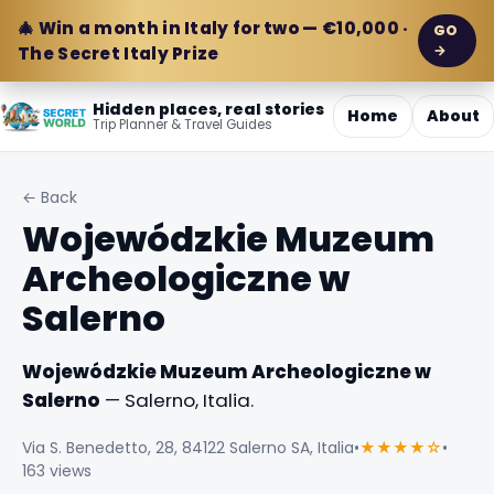
🎄 Win a month in Italy for two — €10,000 ·
GO
→
The Secret Italy Prize
Hidden places, real stories
Home
About
Trip Planner & Travel Guides
← Back
Wojewódzkie Muzeum
Archeologiczne w
Salerno
Wojewódzkie Muzeum Archeologiczne w
Salerno
— Salerno, Italia.
Via S. Benedetto, 28, 84122 Salerno SA, Italia
•
★★★★☆
•
163 views