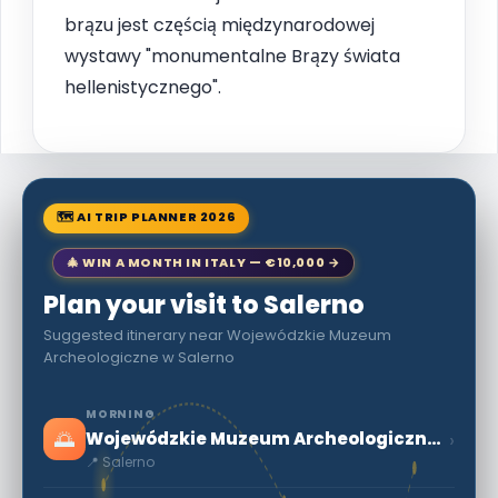
brązu jest częścią międzynarodowej
wystawy "monumentalne Brązy świata
hellenistycznego".
🗺 AI TRIP PLANNER 2026
🎄 WIN A MONTH IN ITALY — €10,000 →
Plan your visit to Salerno
Suggested itinerary near Wojewódzkie Muzeum
Archeologiczne w Salerno
MORNING
🌅
›
Wojewódzkie Muzeum Archeologiczne w Salerno
📍 Salerno