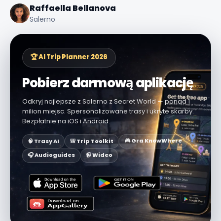
Raffaella Bellanova
Salerno
🏆 AI Trip Planner 2026
Pobierz darmową aplikację
Odkryj najlepsze z Salerno z Secret World — ponad 1
milion miejsc. Spersonalizowane trasy i ukryte skarby.
Bezpłatnie na iOS i Android.
🎮 Gra KnowWhere
🧠 Trasy AI
🎒 Trip Toolkit
🎧 Audioguides
📹 Wideo