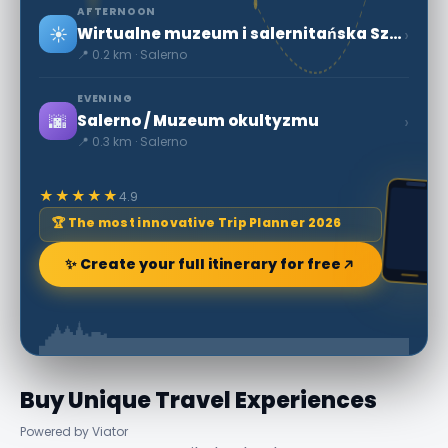
AFTERNOON
☀️
›
Wirtualne muzeum i salernitańska Szkoła Medyczna
📍 0.2 km · Salerno
EVENING
🌆
›
Salerno / Muzeum okultyzmu
📍 0.3 km · Salerno
★★★★★
4.9
🏆 The most innovative Trip Planner 2026
✨ Create your full itinerary for free
Buy Unique Travel Experiences
Powered by Viator