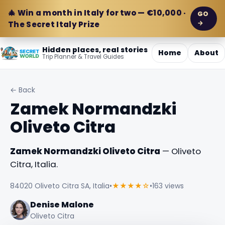
🎄 Win a month in Italy for two — €10,000 ·
GO
→
The Secret Italy Prize
Hidden places, real stories
Home
About
Trip Planner & Travel Guides
← Back
Zamek Normandzki
Oliveto Citra
Zamek Normandzki Oliveto Citra
— Oliveto
Citra, Italia.
84020 Oliveto Citra SA, Italia
•
★★★★☆
•
163 views
Denise Malone
Oliveto Citra