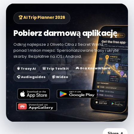
🏆 AI Trip Planner 2026
Pobierz darmową aplikację
Odkryj najlepsze z Oliveto Citra z Secret World —
ponad 1 milion miejsc. Spersonalizowane trasy i ukryte
skarby. Bezpłatnie na iOS i Android.
🎮 Gra KnowWhere
🧠 Trasy AI
🎒 Trip Toolkit
🎧 Audioguides
📹 Wideo
Share ↗