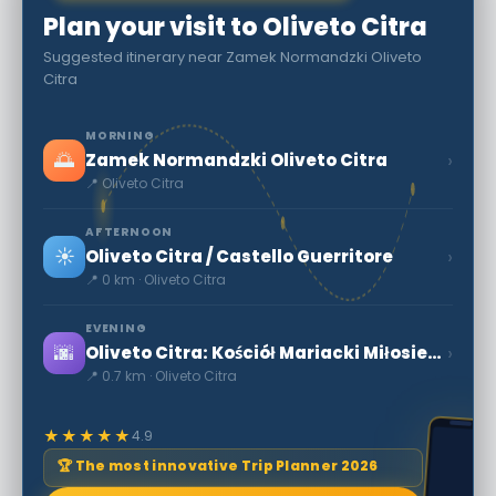
Plan your visit to Oliveto Citra
Suggested itinerary near Zamek Normandzki Oliveto
Citra
MORNING
🌅
›
Zamek Normandzki Oliveto Citra
📍 Oliveto Citra
AFTERNOON
☀️
›
Oliveto Citra / Castello Guerritore
📍 0 km · Oliveto Citra
EVENING
🌆
›
Oliveto Citra: Kościół Mariacki Miłosierdzia
📍 0.7 km · Oliveto Citra
★★★★★
4.9
🏆 The most innovative Trip Planner 2026