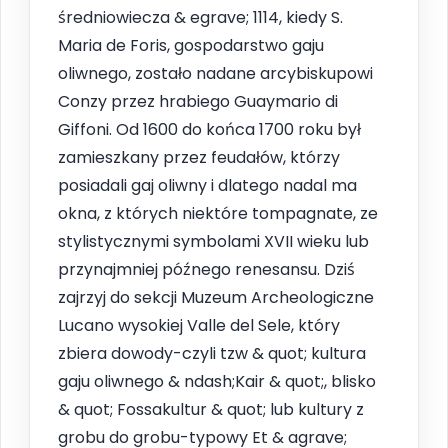
średniowiecza & egrave; 1114, kiedy S.
Maria de Foris, gospodarstwo gaju
oliwnego, zostało nadane arcybiskupowi
Conzy przez hrabiego Guaymario di
Giffoni. Od 1600 do końca 1700 roku był
zamieszkany przez feudałów, którzy
posiadali gaj oliwny i dlatego nadal ma
okna, z których niektóre tompagnate, ze
stylistycznymi symbolami XVII wieku lub
przynajmniej późnego renesansu. Dziś
zajrzyj do sekcji Muzeum Archeologiczne
Lucano wysokiej Valle del Sele, który
zbiera dowody-czyli tzw & quot; kultura
gaju oliwnego & ndash;Kair & quot;, blisko
& quot; Fossakultur & quot; lub kultury z
grobu do grobu-typowy Et & agrave;