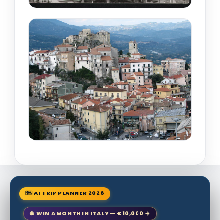
🗺 AI TRIP PLANNER 2026
🎄 WIN A MONTH IN ITALY — €10,000 →