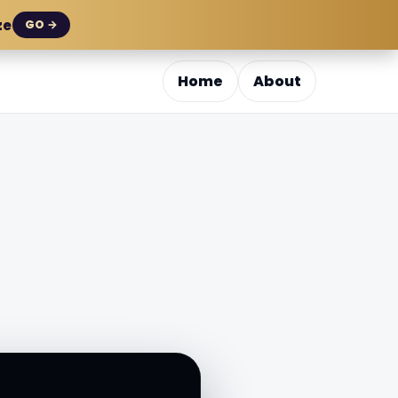
ze
GO →
Home
About