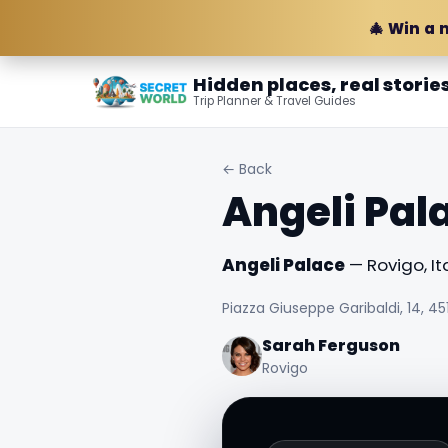
🎄 Win a 
Hidden places, real storie
Trip Planner & Travel Guides
← Back
Angeli Pal
Angeli Palace
— Rovigo, Ita
Piazza Giuseppe Garibaldi, 14, 45
Sarah Ferguson
Rovigo