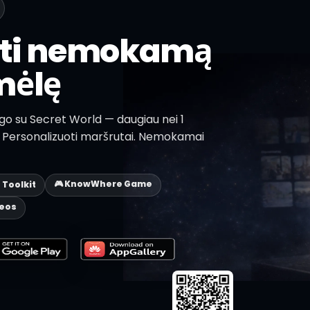
sti nemokamą
mėlę
igo su Secret World — daugiau nei 1
lų. Personalizuoti maršrutai. Nemokamai
🎮 KnowWhere Game
p Toolkit
deos