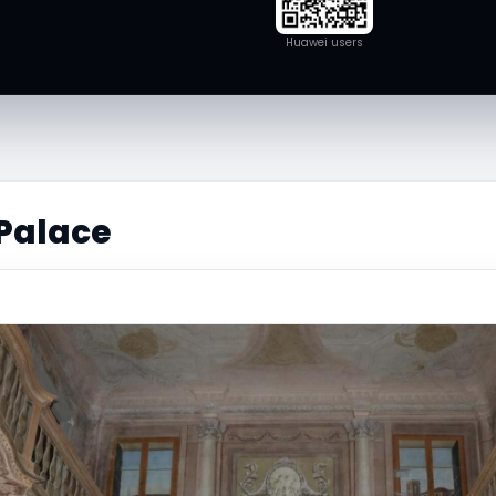
Huawei users
 Palace