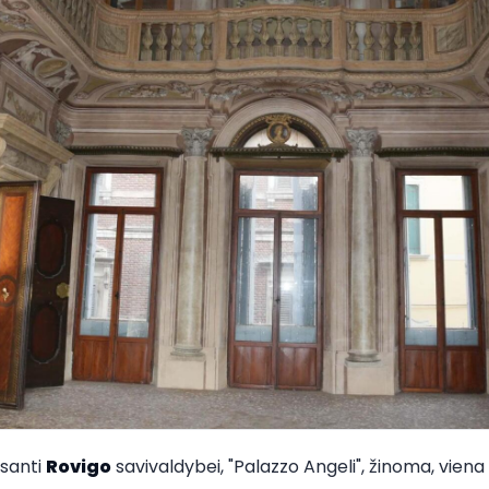
usanti
Rovigo
savivaldybei, "Palazzo Angeli", žinoma, viena