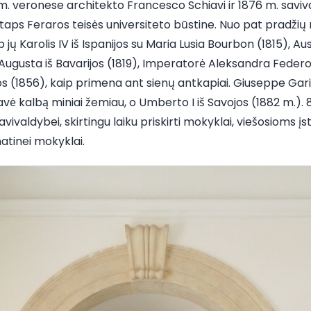
m. veronese architekto Francesco Schiavi ir 1876 m. sav
taps Feraros teisės universiteto būstine. Nuo pat pradži
ų Karolis IV iš Ispanijos su Maria Lusia Bourbon (1815), Aus
 Augusta iš Bavarijos (1819), Imperatorė Aleksandra Feder
jos (1856), kaip primena ant sienų antkapiai. Giuseppe Garib
 davė kalbą miniai žemiau, o Umberto I iš Savojos (1882 m.)
avivaldybei, skirtingu laiku priskirti mokyklai, viešosioms įs
atinei mokyklai.