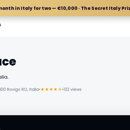
month in Italy for two — €10,000 · The Secret Italy Pri
s
ace
lia.
100 Rovigo RO, Italia
•
★★★★☆
•
132 views