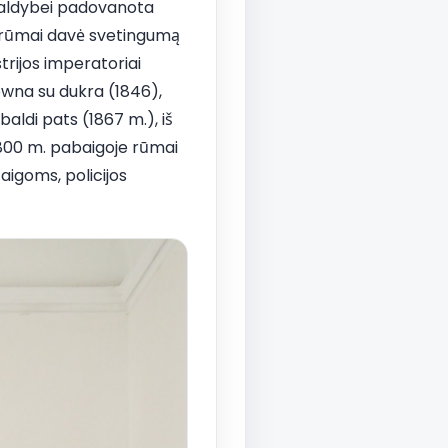
ivaldybei padovanota
ų rūmai davė svetingumą
trijos imperatoriai
owna su dukra (1846),
aldi pats (1867 m.), iš
. 800 m. pabaigoje rūmai
taigoms, policijos