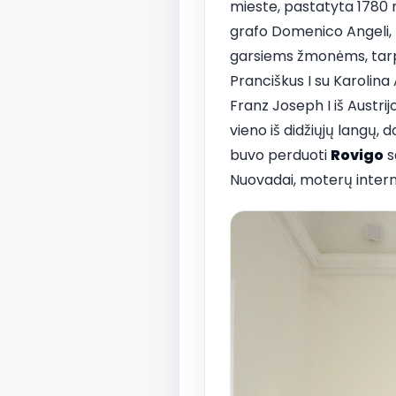
mieste, pastatyta 1780 
grafo Domenico Angeli, 
garsiems žmonėms, tarp j
Pranciškus I su Karolina
Franz Joseph I iš Austri
vieno iš didžiųjų langų,
buvo perduoti
Rovigo
s
Nuovadai, moterų intern