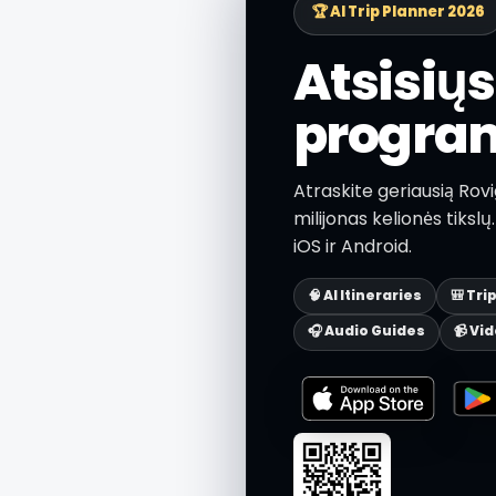
🏆 AI Trip Planner 2026
Atsisių
progra
Atraskite geriausią Rov
milijonas kelionės tiks
iOS ir Android.
🧠 AI Itineraries
🎒 Tri
🎧 Audio Guides
📹 Vi