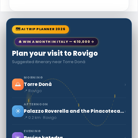
🗺 AI TRIP PLANNER 2026
🎄 WIN A MONTH IN ITALY — €10,000 →
Plan your visit to Rovigo
Suggested itinerary near Torre Donà
MORNING
🌅
›
Torre Donà
📍 Rovigo
AFTERNOON
☀️
›
Palazzo Roverella and the Pinacoteca Dell ' Accademia dei Concordi
📍 0.2 km · Rovigo
EVENING
🌆
›
Rovigo katedra