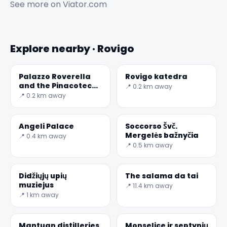
See more on
Viator.com
Explore nearby · Rovigo
Palazzo Roverella
Rovigo katedra
and the Pinacoteca
📍 0.2 km away
Dell ' Accademia dei
✕
📍 0.2 km away
Concordi
Angeli Palace
Soccorso Švč.
Mergelės bažnyčia
📍 0.4 km away
📍 0.5 km away
Didžiųjų upių
The salama da tai
muziejus
📍 11.4 km away
📍 1 km away
🏆
🏆 #1 Trip Planner 2026
Rated best travel app worldwide
Mantuan distilleries
Monselice ir septynių