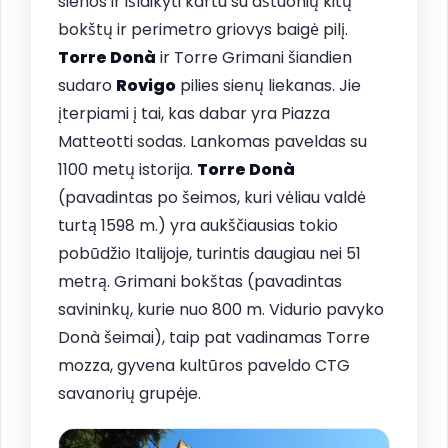
sienos ir išlaikyti kartu su aštuonių kitų
bokštų ir perimetro griovys baigė pilį.
Torre Donà
ir Torre Grimani šiandien
sudaro
Rovigo
pilies sienų liekanas. Jie
įterpiami į tai, kas dabar yra Piazza
Matteotti sodas. Lankomas paveldas su
1100 metų istorija.
Torre Donà
(pavadintas po šeimos, kuri vėliau valdė
turtą 1598 m.) yra aukščiausias tokio
pobūdžio Italijoje, turintis daugiau nei 51
metrą. Grimani bokštas (pavadintas
savininkų, kurie nuo 800 m. Vidurio pavyko
Donà šeimai), taip pat vadinamas Torre
mozza, gyvena kultūros paveldo CTG
savanorių grupėje.