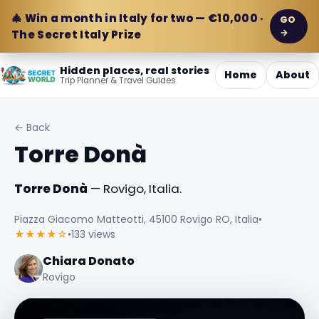
🎄 Win a month in Italy for two — €10,000 ·
GO
→
The Secret Italy Prize
Hidden places, real stories
Home
About
Trip Planner & Travel Guides
← Back
Torre Donà
Torre Donà
— Rovigo, Italia.
Piazza Giacomo Matteotti, 45100 Rovigo RO, Italia
•
★★★★☆
•
133 views
Chiara Donato
Rovigo