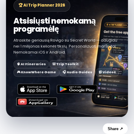
🏆 AI Trip Planner 2026
Atsisiųsti nemokamą
programėlę
Atraskite geriausią Rovigo su Secret World — daugiau
nei 1 milijonas kelionės tikslų. Personalizuoti maršrutai.
Nemokamai iOS ir Android.
🧠 AI Itineraries
🎒 Trip Toolkit
🎮 KnowWhere Game
🎧 Audio Guides
📹 Videos
Share ↗