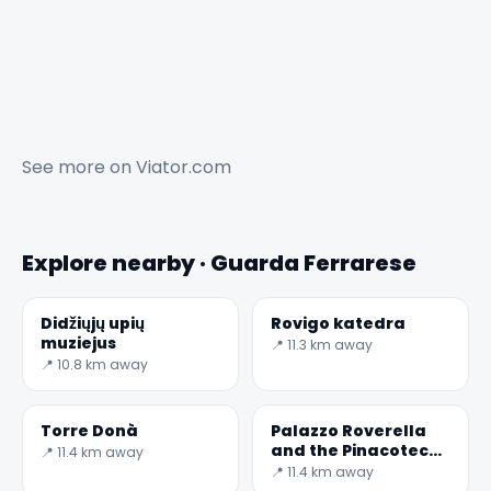
See more on
Viator.com
Explore nearby · Guarda Ferrarese
Didžiųjų upių
Rovigo katedra
muziejus
📍 11.3 km away
📍 10.8 km away
Torre Donà
Palazzo Roverella
and the Pinacoteca
📍 11.4 km away
Dell ' Accademia dei
📍 11.4 km away
Concordi