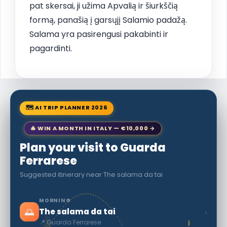
pat skersai, ji užima Apvalią ir šiurkščią
formą, panašią į garsųjį Salamio padažą.
Salama yra pasirengusi pakabinti ir
pagardinti.
🗺 AI TRIP PLANNER 2026
🎄 WIN A MONTH IN ITALY — €10,000 →
Plan your visit to Guarda
Ferrarese
Suggested itinerary near The salama da tai
MORNING
🌅
›
The salama da tai
📍 Guarda Ferrarese