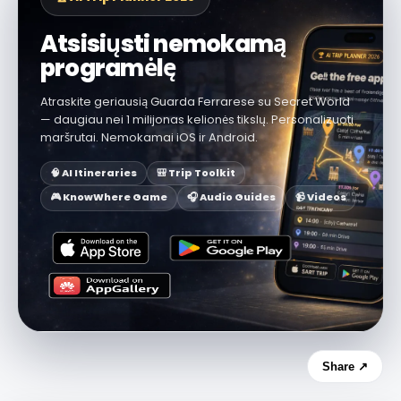
Atsisiųsti nemokamą
programėlę
Atraskite geriausią Guarda Ferrarese su Secret World
— daugiau nei 1 milijonas kelionės tikslų. Personalizuoti
maršrutai. Nemokamai iOS ir Android.
🧠 AI Itineraries
🎒 Trip Toolkit
🎮 KnowWhere Game
🎧 Audio Guides
📹 Videos
Share ↗