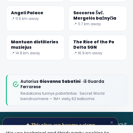
Angeli Palace
Soccorso Švč.
Mergelės bažnyčia
📍 11.5 km away
📍 11.7 km away
Mantuan distilleries
The Rice of the Po
muziejus
Delta SGN
📍 14.8 km away
📍 16.9 km away
Autorius
Giovanna Sabatini
· iš Guarda
Ferrarese
Redakcinis turinys patvirtintas · Secret World
bendruomenė — 1M+ vietų 62 kalbomis
×
SECRET WORLD
Terms
Privacy
About
✦ This place can become a stamp
Collect secret places in your Secret