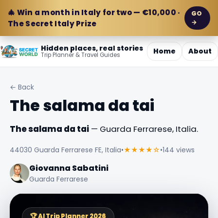
🎄 Win a month in Italy for two — €10,000 ·
GO
→
The Secret Italy Prize
Hidden places, real stories
Home
About
Trip Planner & Travel Guides
← Back
The salama da tai
The salama da tai
— Guarda Ferrarese, Italia.
44030 Guarda Ferrarese FE, Italia
•
★★★★☆
•
144 views
Giovanna Sabatini
Guarda Ferrarese
🏆 AI Trip Planner 2026