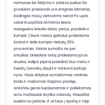
namuose be šildymo ir solai.La puikus šio
produkto prieskonis yra drėgnas klimatas,
būdingas mūsų vietovėms netoli Po upės.
Labai kruopščiai atrinktos liesos
suaugusios kiaulės dalys: petys, puodelis ir
kumpis. Į šiuos mėsos gabalus pridedama
šoninė ir dalis kumpio riebalų 30%
procentais. Viskas sumalta ne per
smulkiai. Skleiskite tešlą pridedama jūros
druska, Indijos pipirai padalinti šiuo metu ir
šviežių česnakų daužė ir mirkomi baltojo
vyno. Visas dalykas sumaišomas rankiniu
būdu ir maišomas šlapimo pūslėje,
anksčiau gerai nuplaunamas ir paliekamas
actu mažiausiai dvylika valandų. Glaudžiai
susieta su petiole, iš viršaus į apačią ir taip