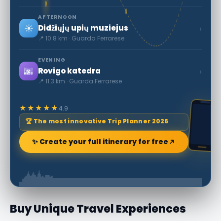
AFTERNOON
☀️
›
Didžiųjų upių muziejus
📍 10.8 km · Guarda Ferrarese
EVENING
🌆
›
Rovigo katedra
📍 11.3 km · Guarda Ferrarese
★★★★★
4.9
🏆 The most innovative Trip Planner 2026
✨ Create your full itinerary for free
Buy Unique Travel Experiences