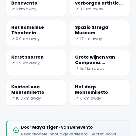
Benevento
verborgen artistieke
schat
📍 0 km away
📍 0.7 km away
Het Romeinse
Spazio Strega
Theater in
Museum
Benevento
📍 0.9 km away
📍 1.7 km away
✕
Kerst snorren
Grote wijnen van
Campania:
📍 5.9 km away
Aglianico del
📍 15.7 km away
Taburno DOCG
Kasteel van
Het dorp
Montemiletto
Montemiletto
📍 16.8 km away
📍 17 km away
🏆
🏆 #1 Trip Planner 2026
Rated best travel app worldwide
Door
Maya Tiger
· van Benevento
Redactionele inhoud geverifieerd · Secret World