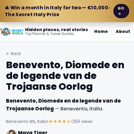
🎄 Win a month in Italy for two — €10,000 ·
GO
→
The Secret Italy Prize
Hidden places, real stories
Home
About
Trip Planner & Travel Guides
← Back
Benevento, Diomede en
de legende van de
Trojaanse Oorlog
Benevento, Diomede en de legende van de
Trojaanse Oorlog
— Benevento, Italia.
Benevento BN, Italia
•
★★★★☆
•
259 views
Maya Tiger