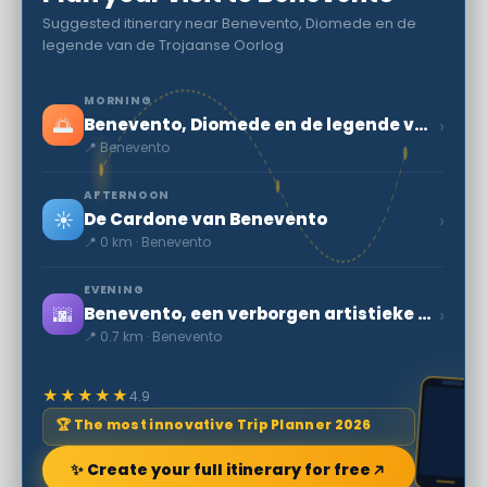
Suggested itinerary near Benevento, Diomede en de
legende van de Trojaanse Oorlog
MORNING
🌅
›
Benevento, Diomede en de legende van de Trojaanse Oorlog
📍 Benevento
AFTERNOON
☀️
›
De Cardone van Benevento
📍 0 km · Benevento
EVENING
🌆
›
Benevento, een verborgen artistieke schat
📍 0.7 km · Benevento
★★★★★
4.9
🏆 The most innovative Trip Planner 2026
✨ Create your full itinerary for free