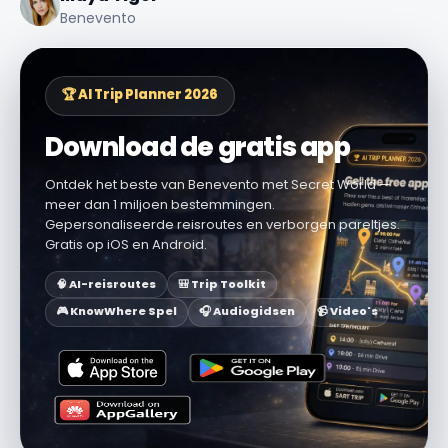
Benevento
🏆 AI Trip Planner 2026
Download de gratis app
Ontdek het beste van Benevento met Secret World —
meer dan 1 miljoen bestemmingen.
Gepersonaliseerde reisroutes en verborgen pareltjes.
Gratis op iOS en Android.
🧠 AI-reisroutes
🎒 Trip Toolkit
🎮 KnowWhere Spel
🎧 Audiogidsen
📹 Video's