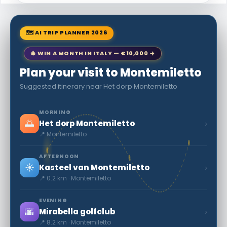
🗺 AI TRIP PLANNER 2026
🎄 WIN A MONTH IN ITALY — €10,000 →
Plan your visit to Montemiletto
Suggested itinerary near Het dorp Montemiletto
MORNING
🌅
›
Het dorp Montemiletto
📍 Montemiletto
AFTERNOON
☀️
›
Kasteel van Montemiletto
📍 0.2 km · Montemiletto
EVENING
🌆
›
Mirabella golfclub
📍 8.2 km · Montemiletto