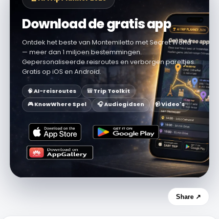
Download de gratis app
Ontdek het beste van Montemiletto met Secret World
— meer dan 1 miljoen bestemmingen.
Gepersonaliseerde reisroutes en verborgen pareltjes.
Gratis op iOS en Android.
🧠 AI-reisroutes
🎒 Trip Toolkit
🎮 KnowWhere Spel
🎧 Audiogidsen
📹 Video's
Share ↗