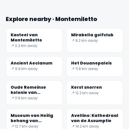
Explore nearby · Montemiletto
Kasteel van
Mirabella golfclub
Montemiletto
📍 8.2 km away
📍 0.2 km away
Ancient Aeclanum
Het Douanepaleis
📍 9.9 km away
📍 11.8 km away
Oude Romeinse
Kerst snorren
kolonie van
📍 12.2 km away
Abellinum
📍 11.8 km away
Museum van Heilig
Avellino: Kathedraal
behang van
van de Assumptie
Montemarano
📍 12.7 km away
📍 14.2 km away