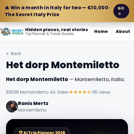
🎄 Win a month in Italy for two — €10,000 ·
GO
→
The Secret Italy Prize
Hidden places, real stories
Home
About
Trip Planner & Travel Guides
← Back
Het dorp Montemiletto
Het dorp Montemiletto
— Montemiletto, Italia.
83038 Montemiletto AV, Italia
•
★★★★☆
•
110 views
Ranis Mertz
Montemiletto
🏆 AI Trip Planner 2026