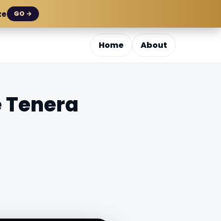
ze
GO →
Home
About
e Tenera