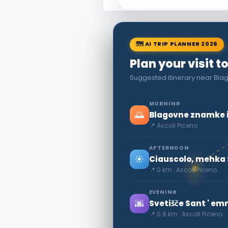
🗺 AI TRIP PLANNER 2026
Plan your visit t
Suggested itinerary near Blag
MORNING
🌅
Blagovne znamke in
📍 Ascoli Piceno
AFTERNOON
☀️
Ciauscolo, mehka 
📍 0 km · Ascoli Piceno
EVENING
🌆
Svetišče Sant ' em
📍 0.8 km · Ascoli Piceno