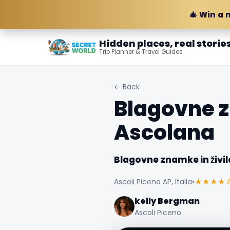
🎄 Win a 
Hidden places, real storie
Trip Planner & Travel Guides
← Back
Blagovne z
Ascolana
Blagovne znamke in živil
Ascoli Piceno AP, Italia
•
★★★★
kelly Bergman
Ascoli Piceno