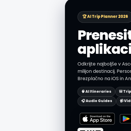
🏆 AI Trip Planner 2026
Prenesi
aplikaci
Odkrijte najboljše v Asc
milijon destinacij. Personal
Brezplačno na iOS in An
🧠 AI Itineraries
🎒 Tri
🎧 Audio Guides
📹 Vi