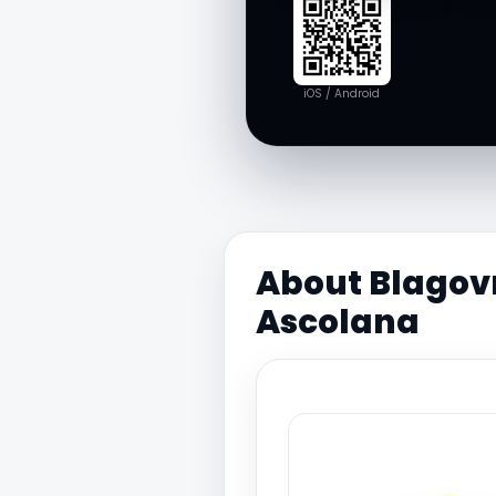
iOS / Android
About Blagovn
Ascolana