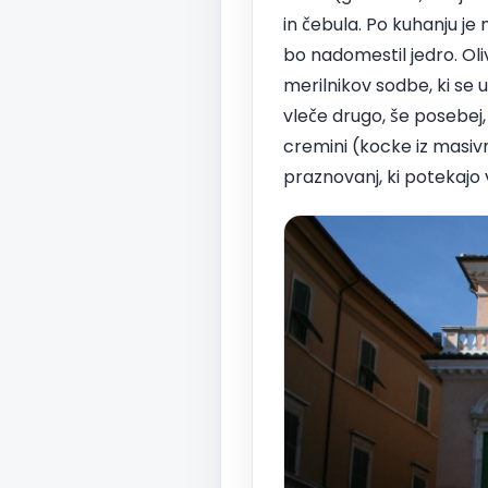
in čebula. Po kuhanju j
bo nadomestil jedro. Oliv
merilnikov sodbe, ki se 
vleče drugo, še posebej
cremini (kocke iz masivne
praznovanj, ki potekajo 