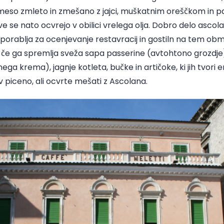
e meso zmleto in zmešano z jajci, muškatnim oreščkom in
e se nato ocvrejo v obilici vrelega olja. Dobro delo ascola
uporablja za ocenjevanje restavracij in gostiln na tem obm
, če ga spremlja sveža sapa passerine (avtohtono grozdje
ga krema), jagnje kotleta, bučke in artičoke, ki jih tvori e
v piceno, ali ocvrte mešati z Ascolana.