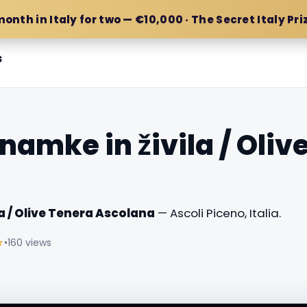
month in Italy for two — €10,000 · The Secret Italy Pri
s
namke in živila / Oliv
a / Olive Tenera Ascolana
— Ascoli Piceno, Italia.
☆
•
160 views