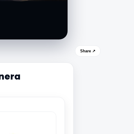
Share ↗
enera