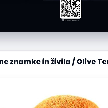
Huawei users
e znamke in živila / Olive T