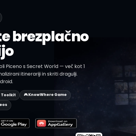
te brezplačno
jo
oli Piceno s Secret World — več kot 1
izirani itinerariji in skriti dragulji.
droid.
🎮 KnowWhere Game
p Toolkit
deos