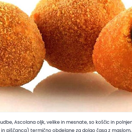
nudbe, Ascolana oljk, velike in mesnate, so koščic in pol
ne in piščanca) termično obdelane za dolgo časa z maslom,