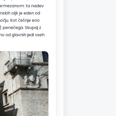
 parmezanom: ta nadev
nskih oljk je eden od
očju. Kot češnje eno
) penečega. Skupaj z
no od glavnih jedi vseh