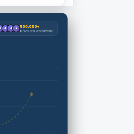
500.000+
M
A
J
+
travelers worldwide
›
›
›