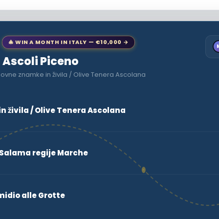
🎄 WIN A MONTH IN ITALY — €10,000 →
o Ascoli Piceno
ovne znamke in živila / Olive Tenera Ascolana
 živila / Olive Tenera Ascolana
Salama regije Marche
midio alle Grotte