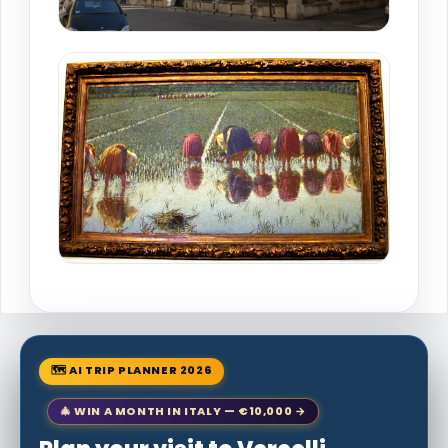
🗺 AI TRIP PLANNER 2026
🎄 WIN A MONTH IN ITALY — €10,000 →