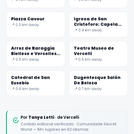
Piazza Cavour
Igrexa de San
Cristoforo; Capela
📍 0.3 km away
Sistina de Vercelli;
📍 0.4 km away
✕
Arroz de Baraggia
Teatro Museo de
Biellese e Vercellese
Vercelli
PDO
📍 0.5 km away
📍 0.5 km away
Catedral de San
Dugentesque Salón
Eusebio
De Beleza
📍 0.6 km away
📍 0.7 km away
🏆
🏆 #1 Trip Planner 2026
Rated best travel app worldwide
Por
Tanya Lotti
· de Vercelli
Contido editorial verificado · Comunidade Secret
★★★★★
World — 1M+ lugares en 62 idiomas