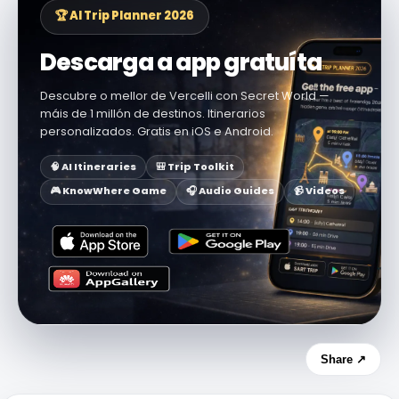
🏆 AI Trip Planner 2026
Descarga a app gratuíta
Descubre o mellor de Vercelli con Secret World —
máis de 1 millón de destinos. Itinerarios
personalizados. Gratis en iOS e Android.
🧠 AI Itineraries
🎒 Trip Toolkit
🎮 KnowWhere Game
🎧 Audio Guides
📹 Videos
Share ↗