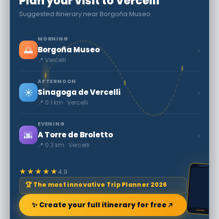
Plan your visit to Vercelli
Suggested itinerary near Borgoña Museo
MORNING
🌅
›
Borgoña Museo
📍 Vercelli
AFTERNOON
☀️
›
Sinagoga de Vercelli
📍 0.1 km · Vercelli
EVENING
🌆
›
A Torre de Broletto
📍 0.3 km · Vercelli
★★★★★
4.9
🏆 The most innovative Trip Planner 2026
✨ Create your full itinerary for free