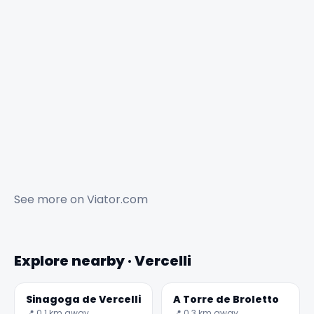
See more on
Viator.com
Explore nearby · Vercelli
Sinagoga de Vercelli
A Torre de Broletto
📍 0.1 km away
📍 0.3 km away