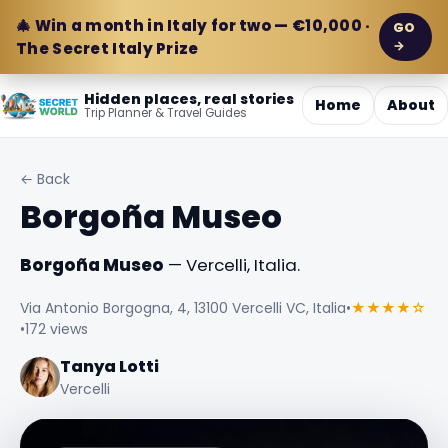
🎄 Win a month in Italy for two — €10,000 ·
GO
→
The Secret Italy Prize
Hidden places, real stories
Home
About
Trip Planner & Travel Guides
← Back
Borgoña Museo
Borgoña Museo
— Vercelli, Italia.
Via Antonio Borgogna, 4, 13100 Vercelli VC, Italia
•
★★★★☆
•
172 views
Tanya Lotti
Vercelli