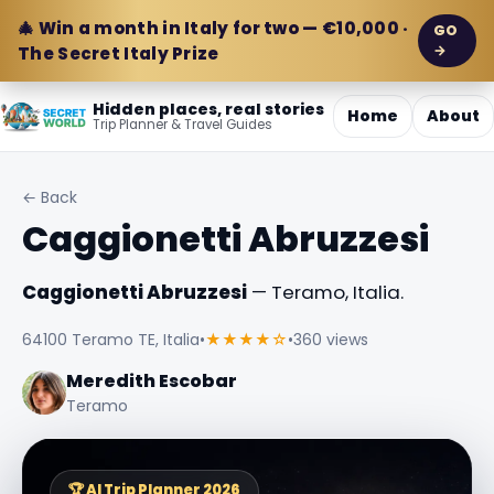
🎄 Win a month in Italy for two — €10,000 ·
GO
→
The Secret Italy Prize
Hidden places, real stories
Home
About
Trip Planner & Travel Guides
← Back
Caggionetti Abruzzesi
Caggionetti Abruzzesi
— Teramo, Italia.
64100 Teramo TE, Italia
•
★★★★☆
•
360 views
Meredith Escobar
Teramo
🏆 AI Trip Planner 2026