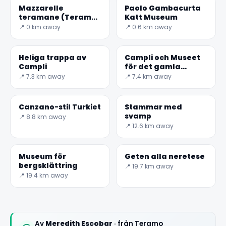
Mazzarelle
Paolo Gambacurta
teramane (Teramo
Katt Museum
Lammrullar)
📍 0 km away
📍 0.6 km away
Heliga trappa av
Campli och Museet
Campli
för det gamla
klostret San
📍 7.3 km away
📍 7.4 km away
Francesco
Canzano-stil Turkiet
Stammar med
svamp
📍 8.8 km away
📍 12.6 km away
Museum för
Geten alla neretese
bergsklättring
📍 19.7 km away
📍 19.4 km away
Av
Meredith Escobar
· från Teramo