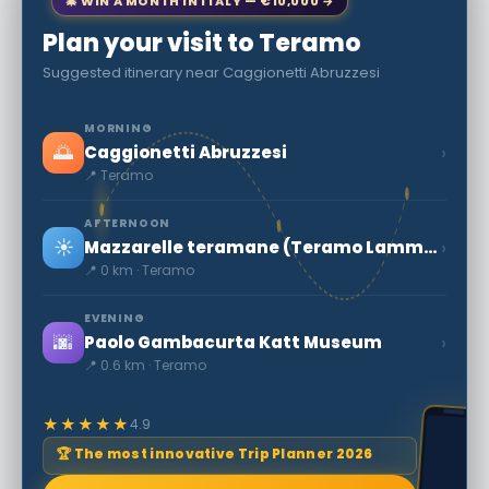
🎄 WIN A MONTH IN ITALY — €10,000 →
Plan your visit to Teramo
Suggested itinerary near Caggionetti Abruzzesi
MORNING
🌅
›
Caggionetti Abruzzesi
📍 Teramo
AFTERNOON
☀️
›
Mazzarelle teramane (Teramo Lammrullar)
📍 0 km · Teramo
EVENING
🌆
›
Paolo Gambacurta Katt Museum
📍 0.6 km · Teramo
★★★★★
4.9
🏆 The most innovative Trip Planner 2026