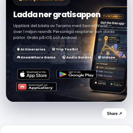
Ladda ner gratisappen
Upptäck det bästa av Teramo med Secret World —
över 1 miljon resmål. Personliga resplaner och dolda
pärlor. Gratis på iOS och Android.
🧠 AI Itineraries
🎒 Trip Toolkit
🎮 KnowWhere Game
🎧 Audio Guides
📹 Videos
Share ↗