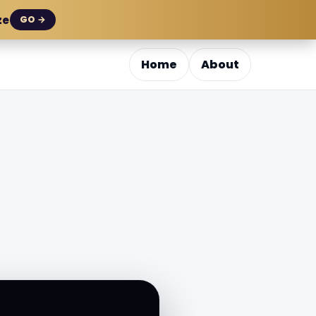
ze
GO →
Home
About