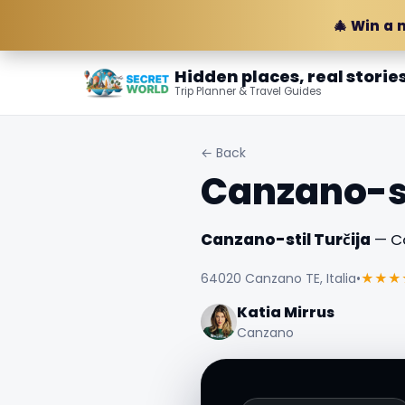
🎄 Win a 
Hidden places, real storie
Trip Planner & Travel Guides
← Back
Canzano-st
Canzano-stil Turčija
— Ca
64020 Canzano TE, Italia
•
★★★
Katia Mirrus
Canzano