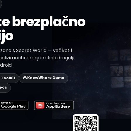
te brezplačno
jo
nzano s Secret World — več kot 1
izirani itinerariji in skriti dragulji.
droid.
🎮 KnowWhere Game
p Toolkit
deos