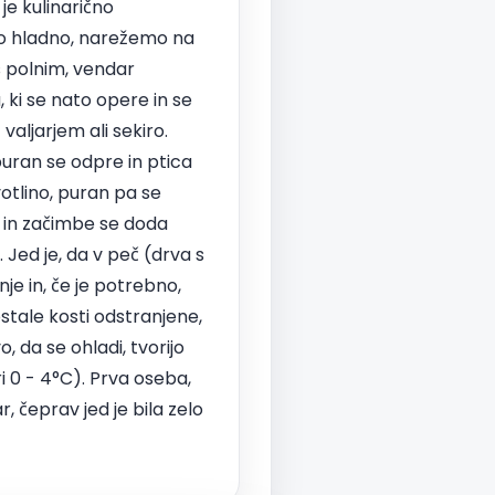
je kulinarično
emo hladno, narežemo na
 s polnim, vendar
ki se nato opere in se
valjarjem ali sekiro.
puran se odpre in ptica
otlino, puran pa se
d) in začimbe se doda
 Jed je, da v peč (drva s
nje in, če je potrebno,
ostale kosti odstranjene,
, da se ohladi, tvorijo
ri 0 - 4°C). Prva oseba,
r, čeprav jed je bila zelo