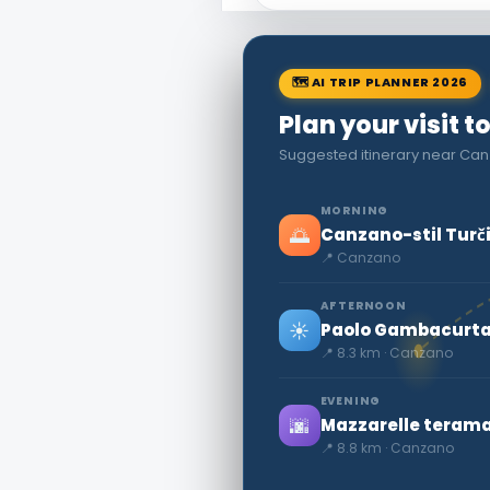
🗺 AI TRIP PLANNER 2026
Plan your visit 
Suggested itinerary near Canz
MORNING
🌅
Canzano-stil Turči
📍 Canzano
AFTERNOON
☀️
Paolo Gambacurt
📍 8.3 km · Canzano
EVENING
🌆
Mazzarelle teraman
📍 8.8 km · Canzano