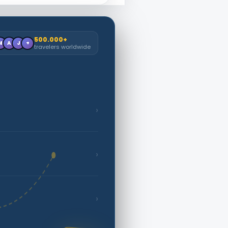
500.000+
M
A
J
+
travelers worldwide
›
›
›