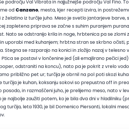
e področju Val Vibrata in najjužnejše področju Val Fino. To 
 ime od
Canzano
, mesta, kjer recepti izvira, in postrež
 z želatino iz turčije juho. Meso je svetlo jantarjeve barve,
cej zapletena priprava se začne s suhim puranjem purana, 
 Nato se odstranijo krila in noge, hrbtenica pa se zlomi z 
 in uporabi med kuhanjem; hrbtna stran se skrbno očisti, 
 Stegna se razparajo na konici in zložijo nazaj v telesno v
o. Ptica se postavi v lončenine jed (ali emajlirano pečici je
 poper, odstraniti na koncu), nato pa je pokrit z vrelo vodo.
amo približno pet ur; turčija je obrnil na pol poti skozi kuha
je turčija je kuhan, koksanju sokovi so prepustna off in pre
 posodo, in razmaščeni juho, je prelijemo meso, nato v levo
e najbolje zaužiti potem, ko je bila dva dni v hladilniku (p
og turčija, leta 1930, je bil Domenico Piersanti, lokalni mesa
ov.