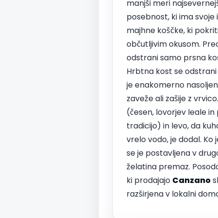
manjši meri najsevernejš
posebnost, ki ima svoje
majhne koščke, ki pokriti
občutljivim okusom. Pre
odstrani samo prsna kost.
Hrbtna kost se odstrani
je enakomerno nasoljena.
zaveže ali zašije z vrvic
(česen, lovorjev leale in
tradicijo) in levo, da kuh
vrelo vodo, je dodal. Ko 
se je postavljena v drugo
želatina premaz. Posodo j
ki prodajajo
Canzano
sl
razširjena v lokalni dom