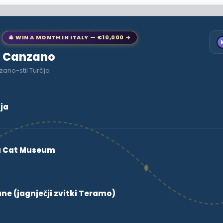
🎄 WIN A MONTH IN ITALY — €10,000 →
to Canzano
ano-stil Turčija
ja
a Cat Museum
e (jagnječji zvitki Teramo)