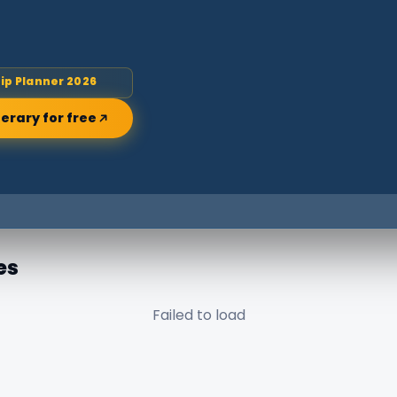
rip Planner 2026
nerary for free
es
Failed to load