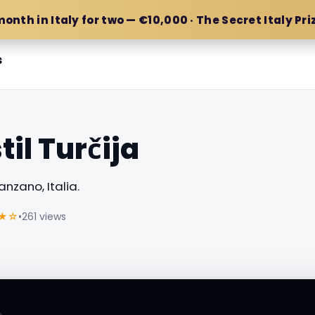
month in Italy for two — €10,000 · The Secret Italy Pri
s
il Turčija
nzano, Italia.
★☆
•
261 views