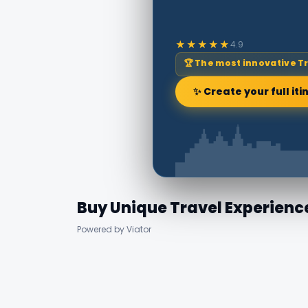
★★★★★
4.9
🏆 The most innovative T
✨ Create your full iti
Buy Unique Travel Experienc
Powered by Viator