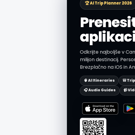
🏆 AI Trip Planner 2026
Prenesi
aplikaci
Odkrijte najboljše v Ca
milijon destinacij. Personal
Brezplačno na iOS in An
🧠 AI Itineraries
🎒 Tri
🎧 Audio Guides
📹 Vi