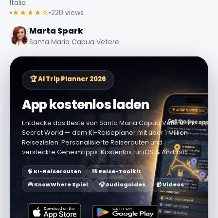
Italia
•
★★★★☆
•
220 views
Marta Spark
Santa Maria Capua Vetere
🏆 AI Trip Planner 2026
App kostenlos laden
Entdecke das Beste von Santa Maria Capua Vetere mit
Secret World — dem KI-Reiseplaner mit über 1 Million
Reisezielen. Personalisierte Reiserouten und
versteckte Geheimtipps. Kostenlos für iOS & Android.
🧠 KI-Reiserouten
🎒 Reise-Toolkit
🎮 KnowWhere Spiel
🎧 Audioguides
📹 Videos