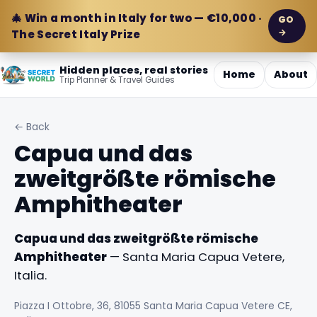
🎄 Win a month in Italy for two — €10,000 ·
GO
→
The Secret Italy Prize
Hidden places, real stories
Home
About
Trip Planner & Travel Guides
← Back
Capua und das
zweitgrößte römische
Amphitheater
Capua und das zweitgrößte römische
Amphitheater
— Santa Maria Capua Vetere,
Italia.
Piazza I Ottobre, 36, 81055 Santa Maria Capua Vetere CE,