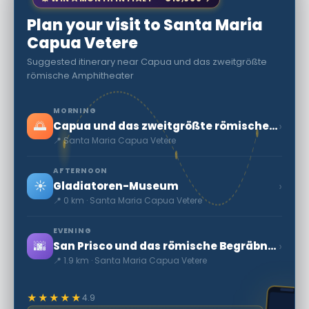
Plan your visit to Santa Maria
Capua Vetere
Suggested itinerary near Capua und das zweitgrößte
römische Amphitheater
MORNING
🌅
›
Capua und das zweitgrößte römische Amphitheater
📍 Santa Maria Capua Vetere
AFTERNOON
☀️
›
Gladiatoren-Museum
📍 0 km · Santa Maria Capua Vetere
EVENING
🌆
›
San Prisco und das römische Begräbnis-Mausoleum
📍 1.9 km · Santa Maria Capua Vetere
★★★★★
4.9