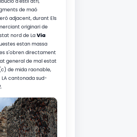
ució d'estil atri,
fragments de maó
reró adjacent, durant Els
merciant originari de
ostat nord de La
Via
aquestes estan massa
tes s'obren directament
tat general de mal estat
 (c) de mida raonable,
 de LA cantonada sud-
.