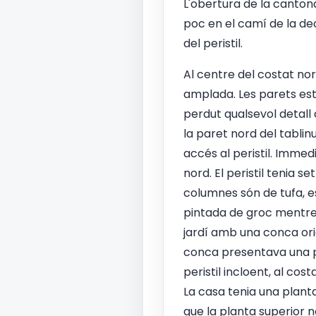
L'obertura de la cantona
poc en el camí de la dec
del peristil.
Al centre del costat nord
amplada. Les parets est
perdut qualsevol detall 
la paret nord del tabl
accés al peristil. Immed
nord. El peristil tenia 
columnes són de tufa, es
pintada de groc mentre q
jardí amb una conca ori
conca presentava una pet
peristil incloent, al cos
La casa tenia una planta
que la planta superior n