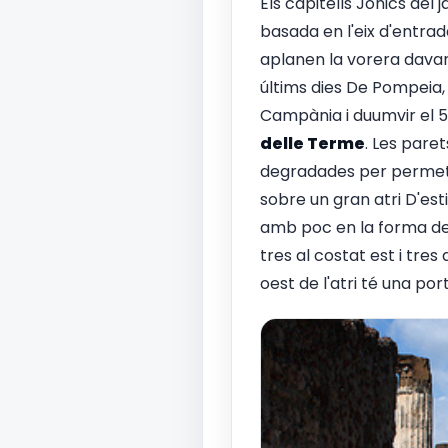
Els capitells Jònics del j
basada en l'eix d'entrad
aplanen la vorera davant
últims dies De Pompeia, e
Campània i duumvir el 5
delle Terme
. Les pare
degradades per permetre
sobre un gran atri D'est
amb poc en la forma de q
tres al costat est i tres
oest de l'atri té una por