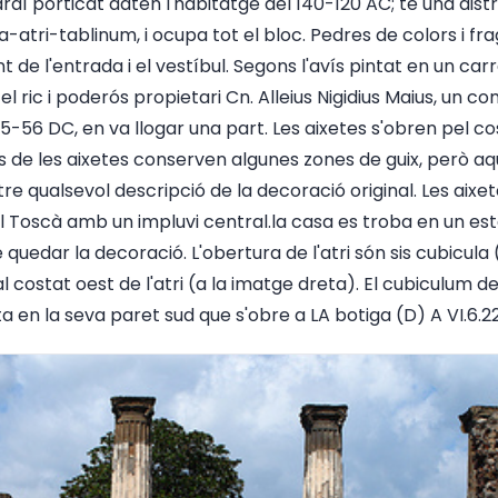
ardí porticat daten l'habitatge del 140-120 AC; té una distrib
a-atri-tablinum, i ocupa tot el bloc. Pedres de colors i 
 de l'entrada i el vestíbul. Segons l'avís pintat en un car
l ric i poderós propietari Cn. Alleius Nigidius Maius, un co
5-56 DC, en va llogar una part. Les aixetes s'obren pel c
ts de les aixetes conserven algunes zones de guix, però 
 qualsevol descripció de la decoració original. Les aixe
il Toscà amb un impluvi central.la casa es troba en un es
uedar la decoració. L'obertura de l'atri són sis cubicula
 al costat oest de l'atri (a la imatge dreta). El cubiculum
ta en la seva paret sud que s'obre a LA botiga (D) A VI.6.22