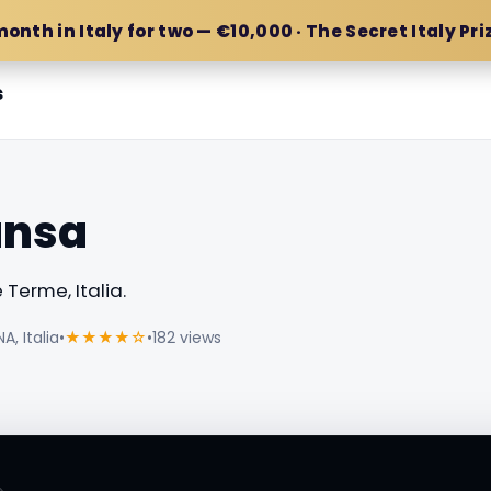
month in Italy for two — €10,000 · The Secret Italy Pri
s
ansa
 Terme, Italia.
, Italia
•
★★★★☆
•
182 views