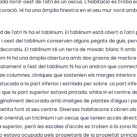
da nord-oest de l'atri és un oecus. L'habitació es troba 
oració. Hi ha una àmplia finestra en el seu mur nord amb 
 de l'atri hi ha el tablinum. El tablinum està obert a l'atri
 i oest del tablinum conserven alguns pegats de guix, per
decoratiu. El tablinum té un terra de mosaic blanc fi amb
inum hi ha una àmplia obertura amb dos graons de marbre
iatament a l'est del tablinum hi ha un andron que connecta 
setze columnes Jòniques que sostenien els marges interiors 
tucada a la part inferior i estriada per sobre. La part infe
ue la part superior estava pintada. white.In el centre del 
ginalment decorada amb imatges de plantes d'aigua i peix
ita font al seu centre. Diverses habitacions s'obren als 
tat oriental, un triclinium i un oecus que tenien accés direc
 superior, però les escales d'accés es troben a la zona ll
o estava ocupada pels propietaris de la propietat princip