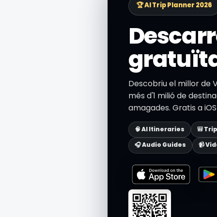
🏆 AI Trip Planner 2026
Descarr
gratuït
Descobriu el millor de
més d'1 milió de destinac
amagades. Gratis a iOS 
🧠 AI Itineraries
🎒 Tri
🎧 Audio Guides
📹 Vi