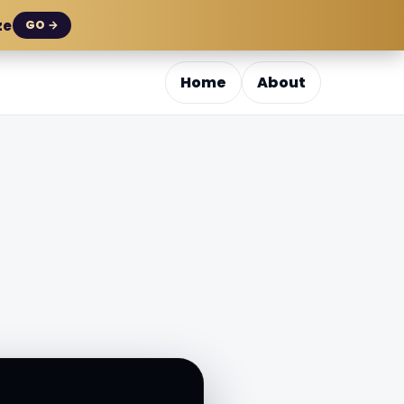
ze
GO →
Home
About