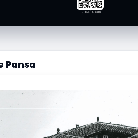
Huawei users
e Pansa