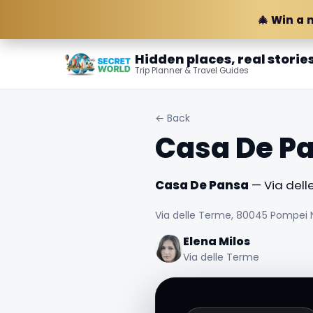
🎄 Win a 
Hidden places, real storie
Trip Planner & Travel Guides
← Back
Casa De P
Casa De Pansa
— Via delle
Via delle Terme, 80045 Pompei NA
Elena Milos
Via delle Terme