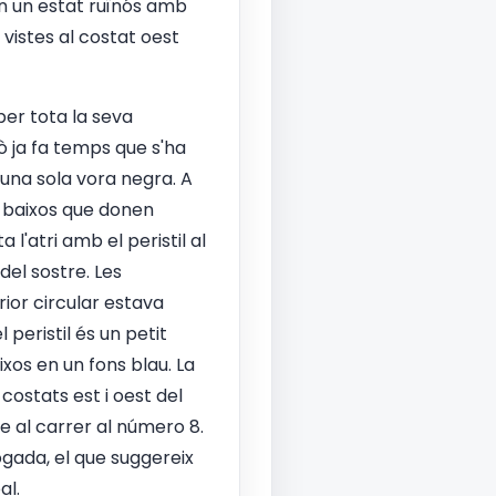
en un estat ruïnós amb
vistes al costat oest
 per tota la seva
ò ja fa temps que s'ha
 una sola vora negra. A
 baixos que donen
l'atri amb el peristil al
del sostre. Les
rior circular estava
peristil és un petit
os en un fons blau. La
costats est i oest del
te al carrer al número 8.
ogada, el que suggereix
al.