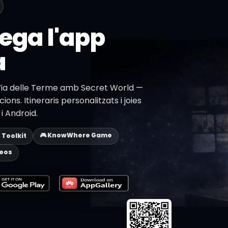
ega l'app
a
 Via delle Terme amb Secret World —
ions. Itineraris personalitzats i joies
i Android.
🎮 KnowWhere Game
p Toolkit
deos