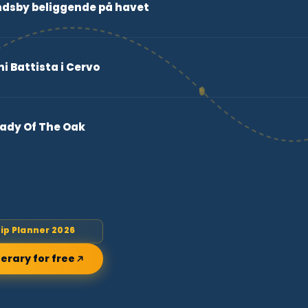
ndsby beliggende på havet
i Battista i Cervo
Lady Of The Oak
rip Planner 2026
nerary for free