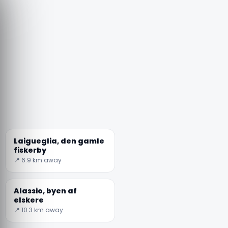
Laigueglia, den gamle
fiskerby
📍 6.9 km away
Alassio, byen af
elskere
📍 10.3 km away