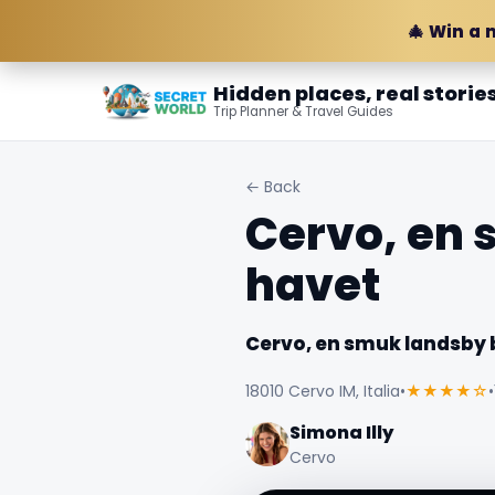
🎄 Win a 
Hidden places, real storie
Trip Planner & Travel Guides
← Back
Cervo, en 
havet
Cervo, en smuk landsby 
18010 Cervo IM, Italia
•
★★★★☆
•
Simona Illy
Cervo