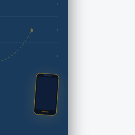
›
›
›