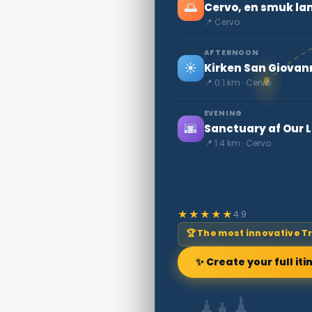
🌅
Cervo, en smuk la
📍 Cervo
AFTERNOON
☀️
Kirken San Giovann
📍 0.1 km · Cervo
EVENING
🌆
Sanctuary af Our 
📍 1.4 km · Cervo
★★★★★
4.9
🏆 The most innovative T
✨ Create your full iti