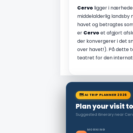
Cervo
ligger i nærheden
middelalderlig landsby m
havet og betragtes som 
er
Cervo
et afgjort afs
der konvergerer i det s
over havet!). På dette 
teatret for den interna
🗺 AI TRIP PLANNER 2026
Plan your visit t
Suggested itinerary near Cer
MORNING