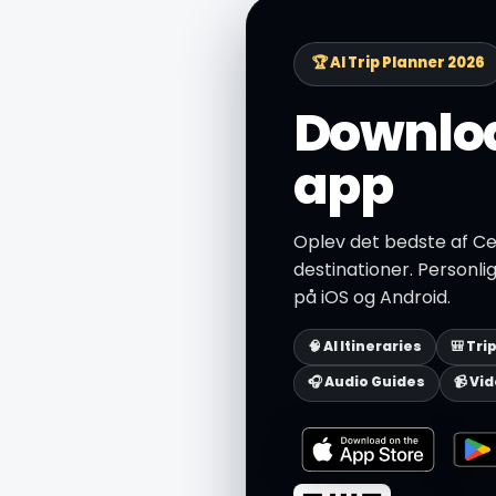
🏆 AI Trip Planner 2026
Downloa
app
Oplev det bedste af Ce
destinationer. Personlig
på iOS og Android.
🧠 AI Itineraries
🎒 Tri
🎧 Audio Guides
📹 Vi