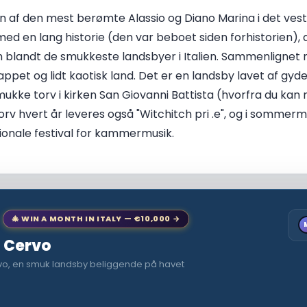
 af den mest berømte Alassio og Diano Marina i det vestli
ed en lang historie (den var beboet siden forhistorien), d
blandt de smukkeste landsbyer i Italien. Sammenlignet m
lappet og lidt kaotisk land. Det er en landsby lavet af gy
mukke torv i kirken San Giovanni Battista (hvorfra du kan
torv hvert år leveres også "Witchitch pri .e", og i somme
tionale festival for kammermusik.
🎄 WIN A MONTH IN ITALY — €10,000 →
o Cervo
vo, en smuk landsby beliggende på havet