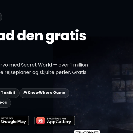
d den gratis
rvo med Secret World — over 1 million
e rejseplaner og skjulte perler. Gratis
🎮 KnowWhere Game
p Toolkit
deos