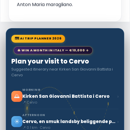
Anton Maria maragliano.
🗺 AI TRIP PLANNER 2026
🎄 WIN A MONTH IN ITALY — €10,000 →
Plan your visit to Cervo
Suggested itinerary near Kirken San Giovanni Battista i
Cervo
MORNING
🌅
›
Kirken San Giovanni Battista i Cervo
📍 Cervo
AFTERNOON
☀️
›
Cervo, en smuk landsby beliggende på havet
📍 0.1 km · Cervo