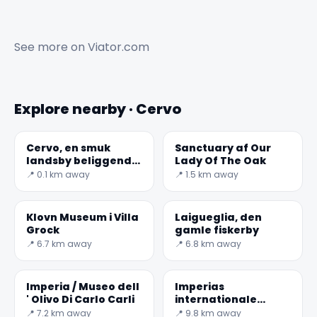
See more on
Viator.com
Explore nearby · Cervo
Cervo, en smuk
Sanctuary af Our
landsby beliggende
Lady Of The Oak
på havet
📍 0.1 km away
📍 1.5 km away
Klovn Museum i Villa
Laigueglia, den
Grock
gamle fiskerby
📍 6.7 km away
📍 6.8 km away
Imperia / Museo dell
Imperias
' Olivo Di Carlo Carli
internationale
flådemuseum
📍 7.2 km away
📍 9.8 km away