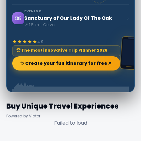
EVENING
🌆
›
Sanctuary af Our Lady Of The Oak
📍 1.5 km · Cervo
★★★★★
4.9
🏆 The most innovative Trip Planner 2026
✨ Create your full itinerary for free
Buy Unique Travel Experiences
Powered by Viator
Failed to load