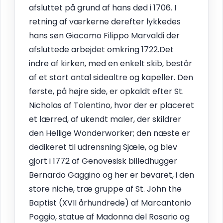
afsluttet på grund af hans død i 1706. I
retning af værkerne derefter lykkedes
hans søn Giacomo Filippo Marvaldi der
afsluttede arbejdet omkring 1722.Det
indre af kirken, med en enkelt skib, består
af et stort antal sidealtre og kapeller. Den
første, på højre side, er opkaldt efter St.
Nicholas af Tolentino, hvor der er placeret
et lærred, af ukendt maler, der skildrer
den Hellige Wonderworker; den næste er
dedikeret til udrensning Sjæle, og blev
gjort i 1772 af Genovesisk billedhugger
Bernardo Gaggino og her er bevaret, i den
store niche, træ gruppe af St. John the
Baptist (XVII århundrede) af Marcantonio
Poggio, statue af Madonna del Rosario og