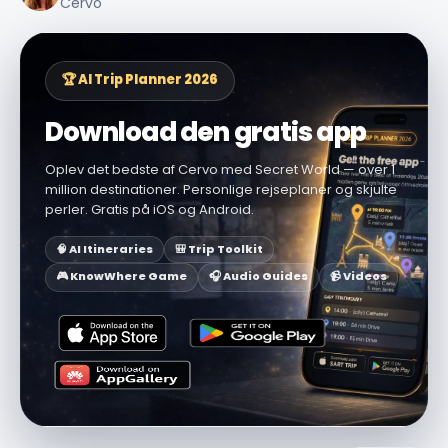
Cervo
🏆 AI Trip Planner 2026
Download den gratis app
Oplev det bedste af Cervo med Secret World — over 1
million destinationer. Personlige rejseplaner og skjulte
perler. Gratis på iOS og Android.
🧠 AI Itineraries
🎒 Trip Toolkit
🎮 KnowWhere Game
🎧 Audio Guides
📹 Videos