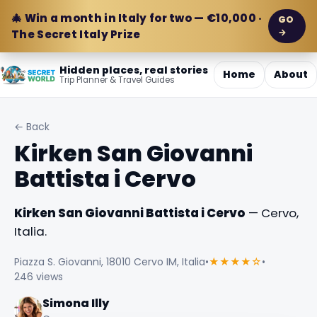
🎄 Win a month in Italy for two — €10,000 ·
GO
→
The Secret Italy Prize
Hidden places, real stories
Home
About
Trip Planner & Travel Guides
← Back
Kirken San Giovanni
Battista i Cervo
Kirken San Giovanni Battista i Cervo
— Cervo,
Italia.
Piazza S. Giovanni, 18010 Cervo IM, Italia
•
★★★★☆
•
246 views
Simona Illy