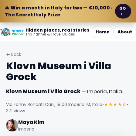
🎄 Win a month in Italy for two — €10,000 ·
GO
→
The Secret Italy Prize
Hidden places, real stories
Home
About
Trip Planner & Travel Guides
← Back
Klovn Museum i Villa
Grock
Klovn Museum i Villa Grock
— Imperia, Italia.
Via Fanny Roncati Carli, 18100 Imperia IM, Italia
•
★★★★☆
•
371 views
Maya Kim
Imperia