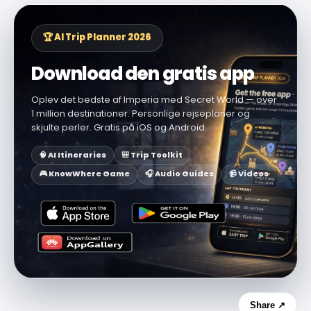
🏆 AI Trip Planner 2026
Download den gratis app
Oplev det bedste af Imperia med Secret World — over
1 million destinationer. Personlige rejseplaner og
skjulte perler. Gratis på iOS og Android.
🧠 AI Itineraries
🎒 Trip Toolkit
🎮 KnowWhere Game
🎧 Audio Guides
📹 Videos
Share ↗