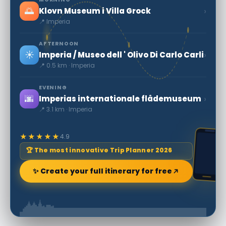
🌅
›
Klovn Museum i Villa Grock
📍 Imperia
AFTERNOON
☀️
›
Imperia / Museo dell ' Olivo Di Carlo Carli
📍 0.5 km · Imperia
EVENING
🌆
›
Imperias internationale flådemuseum
📍 3.1 km · Imperia
★★★★★
4.9
🏆 The most innovative Trip Planner 2026
✨ Create your full itinerary for free