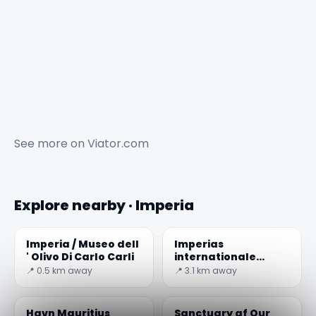
See more on
Viator.com
Explore nearby · Imperia
Imperia / Museo dell
Imperias
' Olivo Di Carlo Carli
internationale
flådemuseum
📍 0.5 km away
📍 3.1 km away
Havn Mauritius
Sanctuary af Our