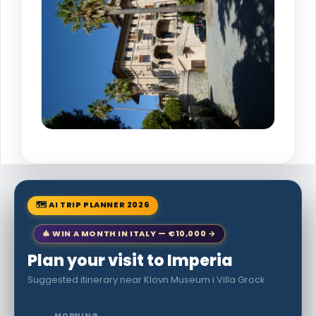
🗺 AI TRIP PLANNER 2026
🎄 WIN A MONTH IN ITALY — €10,000 →
Plan your visit to Imperia
Suggested itinerary near Klovn Museum i Villa Grock
MORNING