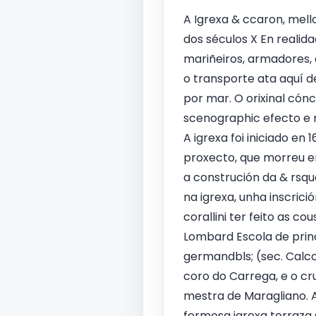
A Igrexa & ccaron, mello
dos séculos X En realid
mariñeiros, armadores, 
o transporte ata aquí d
por mar. O orixinal có
scenographic efecto e n
A igrexa foi iniciado en
proxecto, que morreu en
a construción da & rsq
na igrexa, unha inscrici
corallini ter feito as c
Lombard Escola de princ
germandbls; (sec. Calcog
coro do Carrega, e o cru
mestra de Maragliano. A
fermosa igrexa terraza 