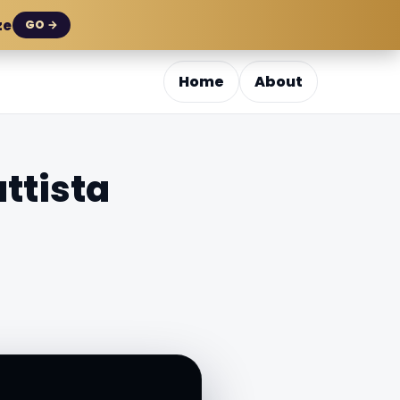
ze
GO →
Home
About
ttista