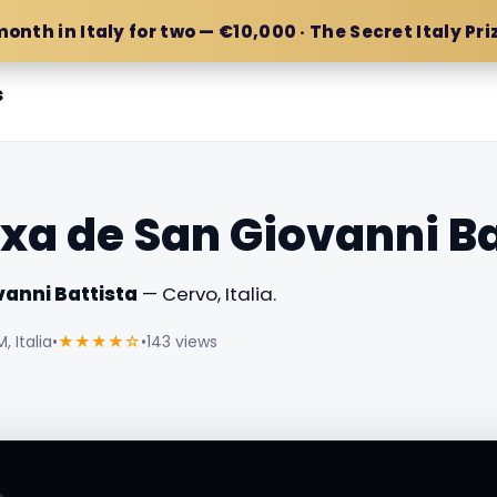
month in Italy for two — €10,000 · The Secret Italy Pri
s
exa de San Giovanni Ba
vanni Battista
— Cervo, Italia.
, Italia
•
★★★★☆
•
143 views