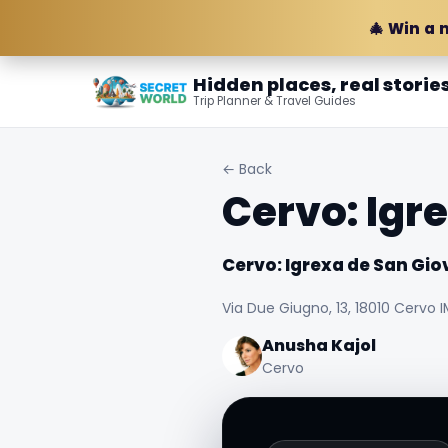
🎄 Win a 
Hidden places, real storie
Trip Planner & Travel Guides
← Back
Cervo: Igr
Cervo: Igrexa de San Gio
Via Due Giugno, 13, 18010 Cervo IM
Anusha Kajol
Cervo