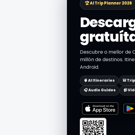
🏆 AI Trip Planner 2026
Descarg
gratuít
Descubre o mellor de C
millón de destinos. Itin
Android.
🧠 AI Itineraries
🎒 Tri
🎧 Audio Guides
📹 Vi