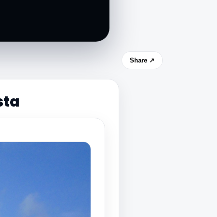
Share ↗
sta