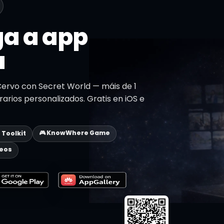
a a app
a
ervo con Secret World — máis de 1
erarios personalizados. Gratis en iOS e
🎮 KnowWhere Game
p Toolkit
deos