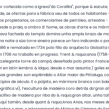
r coñecida como a igrexa"do Corallini", porque & eacute; 
ade, as ofertas para a fábrica veu de todos os habitantes
os propietarios, os comerciantes de petróleo, artesáns 
esde a praia, a ombro d’ home, as obras d’arte e os má
ncava fachada do templo domina unha ampla brazo de mar
a noite a súa torre sineira parece un faro indicando o po
 1686 e rematada en 1734 polo fillo do arquitecto Giobatta 
 1706 no traballo en progreso. Trent & rsquo;anos (1758
uo;elegante torre da campá, deseñada polo pintor France
ón en latín lembra: & ldquo; desde o mar assunta / goles e
ousas grandes: son espléndido o Altar maior da Pittaluga, 
ipios de século. E o púlpito, en mármore branco con baix
ráfica vi), l’escultura de madeira coro detrás do’gran al
cifixo de madeira por riba do & rsquo;gran altar, unha tal
quí tamén, desde quant & rsquo;Anos Anos, nos meses de 
sobre o mar, o Internacional de Música de Cámara do Fest