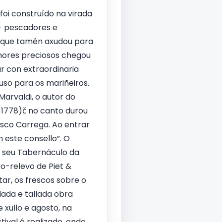
foi construído na virada
 - pescadores e
- que tamén axudou para
rmores preciosos chegou
 con extraordinaria
uso para os mariñeiros.
Marvaldi, o autor do
-1778)č no canto durou
sco Carrega. Ao entrar
n este consello”. O
co seu Tabernáculo da
o-relevo de Piet &
tar, os frescos sobre o
lada e tallada obra
xullo e agosto, na
ival é realizado, onde