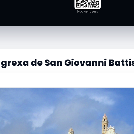
Huawei users
Igrexa de San Giovanni Batti