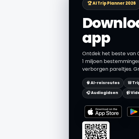
🏆 AI Trip Planner 2026
Downloa
app
Ontdek het beste van 
1 miljoen bestemmingen
verborgen pareltjes. Gr
🧠 AI-reisroutes
🎒 Tr
🎧 Audiogidsen
📹 Vid