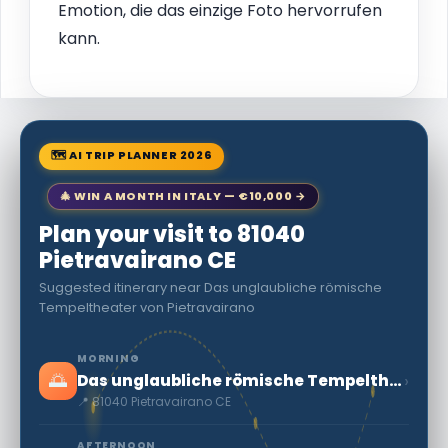
Emotion, die das einzige Foto hervorrufen
kann.
🗺 AI TRIP PLANNER 2026
🎄 WIN A MONTH IN ITALY — €10,000 →
Plan your visit to 81040
Pietravairano CE
Suggested itinerary near Das unglaubliche römische
Tempeltheater von Pietravairano
MORNING
🌅
›
Das unglaubliche römische Tempeltheater von Pietravairano
📍 81040 Pietravairano CE
AFTERNOON