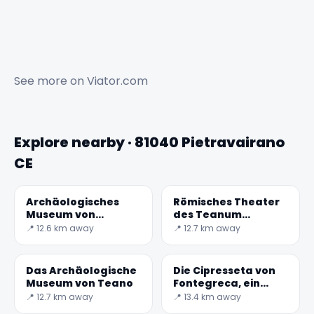
See more on
Viator.com
Explore nearby · 81040 Pietravairano
CE
Archäologisches
Römisches Theater
Museum von
des Teanum
Teanum Sidicinum
Sidicinum
📍 12.6 km away
📍 12.7 km away
Das Archäologische
Die Cipresseta von
Museum von Teano
Fontegreca, ein
verwunschener Ort
📍 12.7 km away
📍 13.4 km away