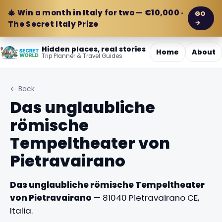
🎄 Win a month in Italy for two — €10,000 ·
GO
→
The Secret Italy Prize
Hidden places, real stories
Home
About
Trip Planner & Travel Guides
← Back
Das unglaubliche
römische
Tempeltheater von
Pietravairano
Das unglaubliche römische Tempeltheater
von Pietravairano
— 81040 Pietravairano CE,
Italia.