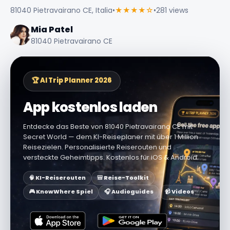
81040 Pietravairano CE, Italia
•
★★★★☆
•
281 views
Mia Patel
81040 Pietravairano CE
🏆 AI Trip Planner 2026
App kostenlos laden
Entdecke das Beste von 81040 Pietravairano CE mit
Secret World — dem KI-Reiseplaner mit über 1 Million
Reisezielen. Personalisierte Reiserouten und
versteckte Geheimtipps. Kostenlos für iOS & Android.
🧠 KI-Reiserouten
🎒 Reise-Toolkit
🎮 KnowWhere Spiel
🎧 Audioguides
📹 Videos