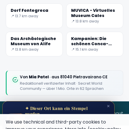
Dorf Fontegreca
MUVICA - Virtuelles
Museum Cales
📍 13.7 km away
📍 13.8 km away
Das Archäologische
Kampanien: Die
Museum von Alife
schönen Conca-
Wasserfälle
📍 13.8 km away
📍 15.1 km away
Von
Mia Patel
· aus 81040 Pietravairano CE
Redaktionell verifizierter Inhalt · Secret World
Community — über 1 Mio. Orte in 62 Sprachen
×
✦ Dieser Ort kann ein Stempel
SECRET WORLD
Terms
Privacy
About
werden
Sammle geheime Orte in deinem Secret
We use technical and third-party cookies to
Passport.