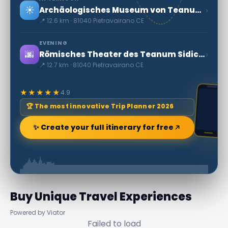
☀️
›
Archäologisches Museum von Teanum Sidicinum
📍 12.6 km · 81040 Pietravairano CE
EVENING
🌆
›
Römisches Theater des Teanum Sidicinum
📍 12.7 km · 81040 Pietravairano CE
★★★★★
4.9
🏆 The most innovative Trip Planner 2026
✨ Create your full itinerary for free
Buy Unique Travel Experiences
Powered by Viator
Failed to load