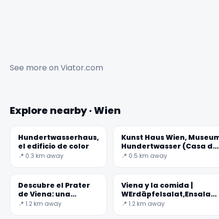
See more on
Viator.com
Explore nearby · Wien
Hundertwasserhaus,
Kunst Haus Wien, Museu
el edificio de color
Hundertwasser (Casa de
Arte de Viena)
📍 0.3 km away
📍 0.5 km away
Descubre el Prater
Viena y la comida |
de Viena: una
WErdäpfelsalat,Ensalad
experiencia única
de patatas austriaca
📍 1.2 km away
📍 1.2 km away