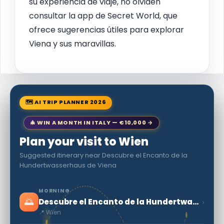
su experiencia de viaje, no olviden
consultar la app de Secret World, que
ofrece sugerencias útiles para explorar
Viena y sus maravillas.
🗺 AI TRIP PLANNER 2026
🎄 WIN A MONTH IN ITALY — €10,000 →
Plan your visit to Wien
Suggested itinerary near Descubre el Encanto de la
Hundertwasserhaus de Viena
MORNING
🌅
›
Descubre el Encanto de la Hundertwasserhaus de Viena
📍 Wien