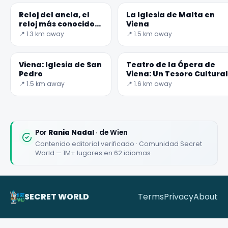
Reloj del ancla, el
La Iglesia de Malta en
reloj más conocido
Viena
de Viena
📍 1.3 km away
📍 1.5 km away
Viena: Iglesia de San
Teatro de la Ópera de
Pedro
Viena: Un Tesoro Cultural
📍 1.5 km away
📍 1.6 km away
Por
Rania Nadal
· de Wien
Contenido editorial verificado · Comunidad Secret
World — 1M+ lugares en 62 idiomas
SECRET WORLD
Terms
Privacy
About
✕