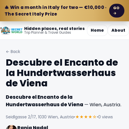
🎄 Win a month in Italy for two — €10,000 ·
GO
→
The Secret Italy Prize
Hidden places, real stories
Home
About
Trip Planner & Travel Guides
← Back
Descubre el Encanto de
la Hundertwasserhaus
de Viena
Descubre el Encanto de la
Hundertwasserhaus de Viena
— Wien, Austria.
Seidlgasse 2/17, 1030 Wien, Austria
•
★★★★☆
•
0 views
Rania Nadal