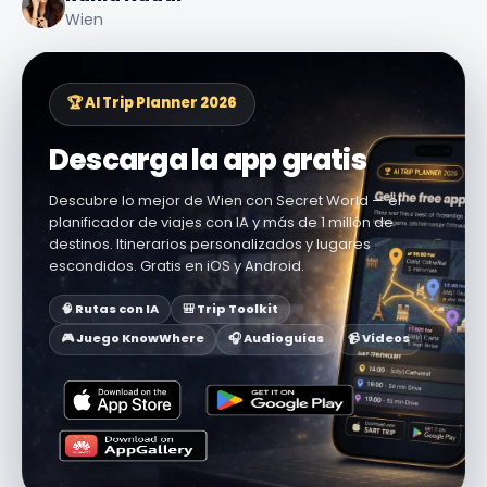
Wien
🏆 AI Trip Planner 2026
Descarga la app gratis
Descubre lo mejor de Wien con Secret World — el
planificador de viajes con IA y más de 1 millón de
destinos. Itinerarios personalizados y lugares
escondidos. Gratis en iOS y Android.
🧠 Rutas con IA
🎒 Trip Toolkit
🎮 Juego KnowWhere
🎧 Audioguías
📹 Vídeos