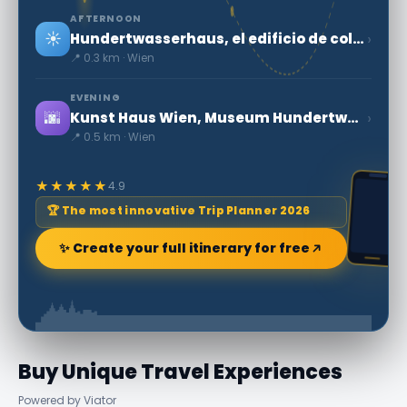
AFTERNOON
☀️
›
Hundertwasserhaus, el edificio de color
📍 0.3 km · Wien
EVENING
🌆
›
Kunst Haus Wien, Museum Hundertwasser (Casa de Arte de Viena)
📍 0.5 km · Wien
★★★★★
4.9
🏆 The most innovative Trip Planner 2026
✨ Create your full itinerary for free
Buy Unique Travel Experiences
Powered by Viator