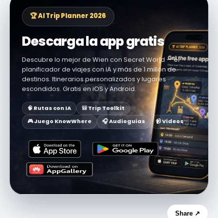
🏆 AI Trip Planner 2026
Descarga la app gratis
Descubre lo mejor de Wien con Secret World — el
planificador de viajes con IA y más de 1 millón de
destinos. Itinerarios personalizados y lugares
escondidos. Gratis en iOS y Android.
🧠 Rutas con IA
🎒 Trip Toolkit
🎮 Juego KnowWhere
🎧 Audioguías
📹 Vídeos
Share ↗