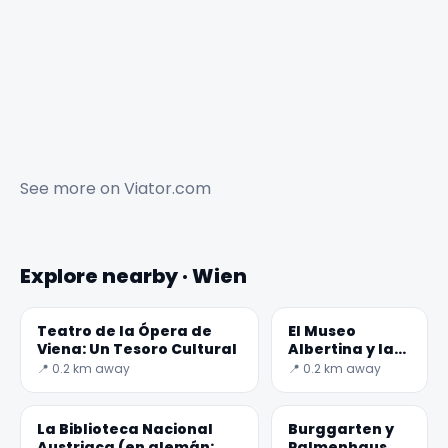
See more on
Viator.com
Explore nearby · Wien
Teatro de la Ópera de
El Museo
Viena: Un Tesoro Cultural
Albertina y las
mayores salas
📍 0.2 km away
📍 0.2 km away
de impresión
del mundo
La Biblioteca Nacional
Burggarten y
Austriaca (en alemán:
Palmenhaus