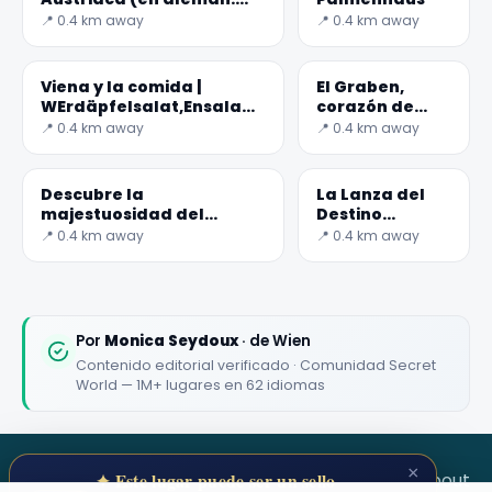
Österreichische
📍 0.4 km away
📍 0.4 km away
Nationalbibliothek) es
✕
Viena y la comida |
El Graben,
WErdäpfelsalat,Ensalada
corazón de
de patatas austriaca
Viena
📍 0.4 km away
📍 0.4 km away
Descubre la
La Lanza del
majestuosidad del
Destino
Palacio Hofburg en Viena
también
📍 0.4 km away
📍 0.4 km away
conocida como
la Lanza
Sagrada
🏆
🏆 #1 Trip Planner 2026
Rated best travel app worldwide
Por
Monica Seydoux
· de Wien
Contenido editorial verificado · Comunidad Secret
★★★★★
World — 1M+ lugares en 62 idiomas
Keep Exploring the World
1,000,000+ places in your pocket. Free.
×
SECRET WORLD
Terms
Privacy
About
✦ Este lugar puede ser un sello