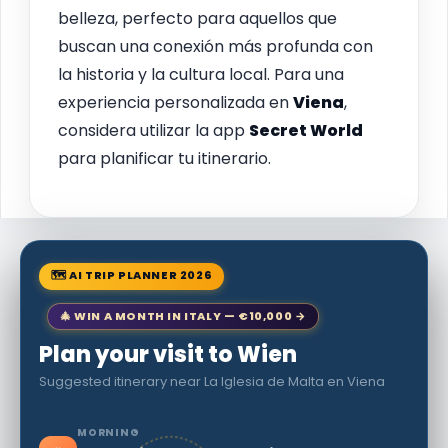
belleza, perfecto para aquellos que
buscan una conexión más profunda con
la historia y la cultura local. Para una
experiencia personalizada en
Viena
,
considera utilizar la app
Secret World
para planificar tu itinerario.
🗺 AI TRIP PLANNER 2026
🎄 WIN A MONTH IN ITALY — €10,000 →
Plan your visit to Wien
Suggested itinerary near La Iglesia de Malta en Viena
MORNING