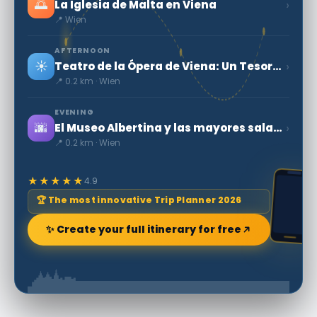
🌅
›
La Iglesia de Malta en Viena
📍 Wien
AFTERNOON
☀️
›
Teatro de la Ópera de Viena: Un Tesoro Cultural
📍 0.2 km · Wien
EVENING
🌆
›
El Museo Albertina y las mayores salas de impresión del mundo
📍 0.2 km · Wien
★★★★★
4.9
🏆 The most innovative Trip Planner 2026
✨ Create your full itinerary for free