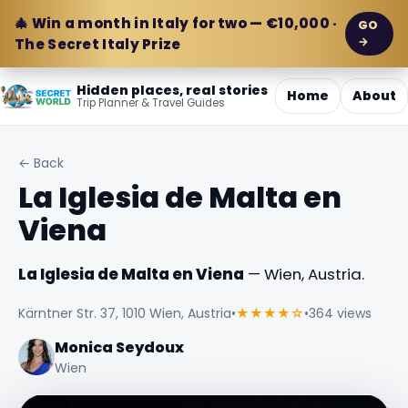
🎄 Win a month in Italy for two — €10,000 ·
GO
→
The Secret Italy Prize
Hidden places, real stories
Home
About
Trip Planner & Travel Guides
← Back
La Iglesia de Malta en
Viena
La Iglesia de Malta en Viena
— Wien, Austria.
Kärntner Str. 37, 1010 Wien, Austria
•
★★★★☆
•
364 views
Monica Seydoux
Wien