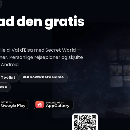
d den gratis
le di Val d'Elsa med Secret World —
oner. Personlige rejseplaner og skjulte
 Android.
🎮 KnowWhere Game
p Toolkit
deos