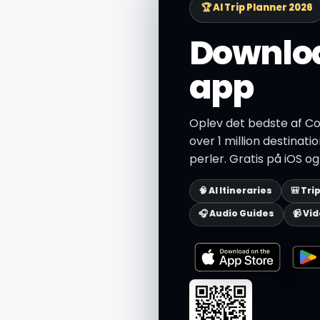
🏆 AI Trip Planner 2026
Downloa
app
Oplev det bedste af Col
over 1 million destinati
perler. Gratis på iOS og
🧠 AI Itineraries
🎒 Tri
🎧 Audio Guides
📹 Vi