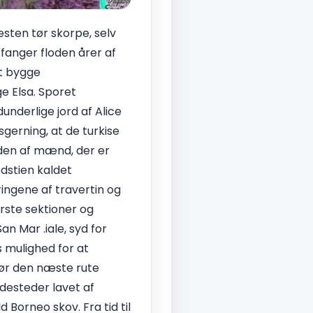
æsten tør skorpe, selv
, fanger floden årer af
at bygge
ge Elsa. Sporet
underlige jord af Alice
gerning, at de turkise
rden af mænd, der er
dstien kaldet
ringene af travertin og
rste sektioner og
 Mar .iale, syd for
s mulighed for at
gør den næste rute
desteder lavet af
 Borneo skov. Fra tid til