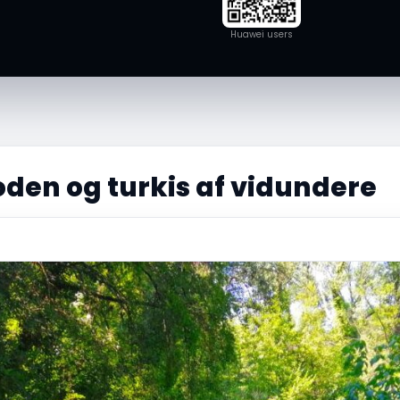
Huawei users
oden og turkis af vidundere