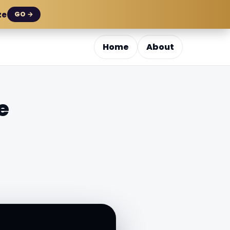
ze
GO →
Home
About
e