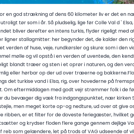
For en god strækning af dens 60 kilometer liv er det en n
oligt tør som i år. Så pludselig, lige før Colle Val d ' Elsa
andet bliver derefter en intens turkis, flyder rigeligt med 
er ligner stallagmitter: her begynder det, de kalder den ri
t verden af huse, veje, rundkørsler og skure: som i den vid
mel mølle og vil opstå i en verden af uventede, den kends
ligt blandt træer og sten i et oprør i naturen, og den ve
ynlig eller hørbar op der ud over træerne og bakkerne.Flo
ngs det turkise vand i Elsa, rig, over hovederne på fremsp
t. Om eftermiddagen med godt vejr strømmer folk i de fø
r du bevæger dig væk fra indgangspunktet, nær kirken San
ar stejle, men meget korte op-og nedture, ud over at give o
ibben, er et filter for de doveste feriegæster, hvilket 
rtsætter og krydser floden flere gange gennem dejlige Va
f reb som gelændere, let på trods af VAG udseende af vild