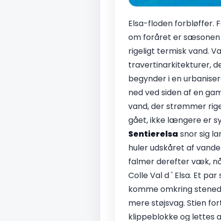
Elsa-floden forbløffer. 
om foråret er sæsonen utr
rigeligt termisk vand. V
travertinarkitekturer, d
begynder i en urbanisere
ned ved siden af en gam
vand, der strømmer rige
gået, ikke længere er s
Sentierelsa
snor sig la
huler udskåret af vande
falmer derefter væk, nå
Colle Val d ' Elsa. Et p
komme omkring stenede r
mere støjsvag. Stien fo
klippeblokke og lettes a