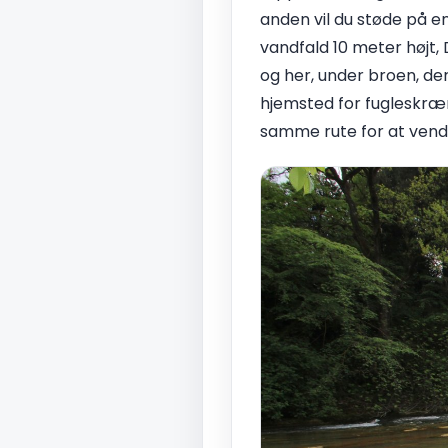
anden vil du støde på en 
vandfald 10 meter højt,
og her, under broen, de
hjemsted for fugleskræms
samme rute for at vende t