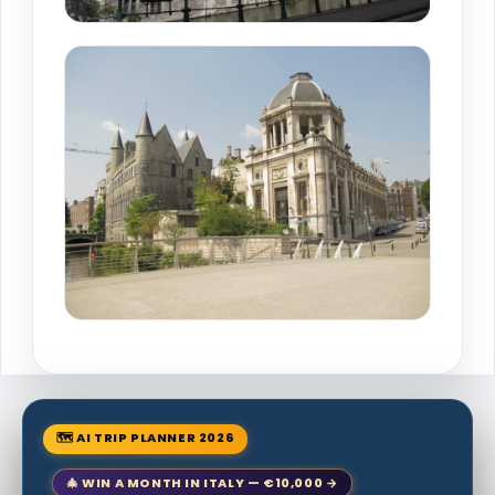
🗺 AI TRIP PLANNER 2026
🎄 WIN A MONTH IN ITALY — €10,000 →