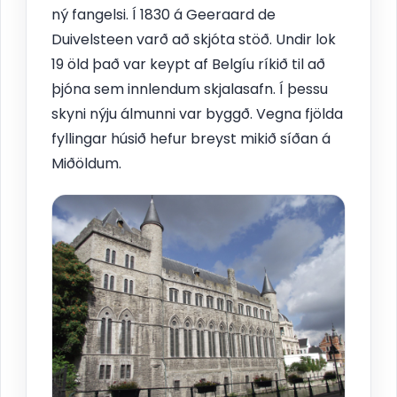
ný fangelsi. Í 1830 á Geeraard de
Duivelsteen varð að skjóta stöð. Undir lok
19 öld það var keypt af Belgíu ríkið til að
þjóna sem innlendum skjalasafn. Í þessu
skyni nýju álmunni var byggð. Vegna fjölda
fyllingar húsið hefur breyst mikið síðan á
Miðöldum.