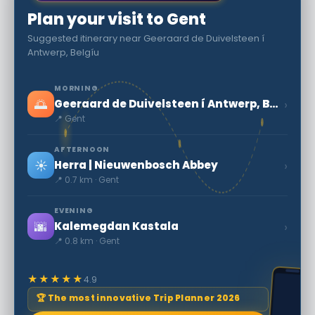
Plan your visit to Gent
Suggested itinerary near Geeraard de Duivelsteen í
Antwerp, Belgíu
MORNING
🌅
›
Geeraard de Duivelsteen í Antwerp, Belgíu
📍 Gent
AFTERNOON
☀️
›
Herra | Nieuwenbosch Abbey
📍 0.7 km · Gent
EVENING
🌆
›
Kalemegdan Kastala
📍 0.8 km · Gent
★★★★★
4.9
🏆 The most innovative Trip Planner 2026