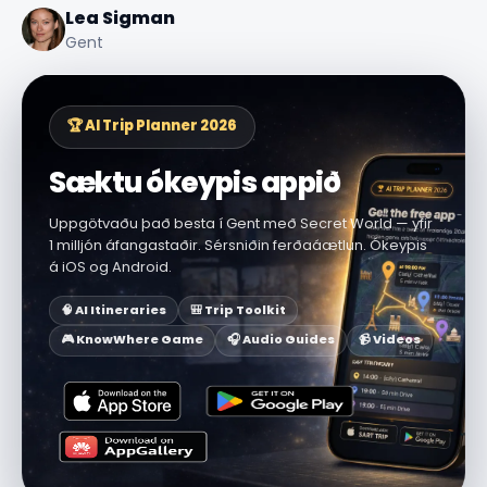
Lea Sigman
Gent
🏆 AI Trip Planner 2026
Sæktu ókeypis appið
Uppgötvaðu það besta í Gent með Secret World — yfir
1 milljón áfangastaðir. Sérsniðin ferðaáætlun. Ókeypis
á iOS og Android.
🧠 AI Itineraries
🎒 Trip Toolkit
🎮 KnowWhere Game
🎧 Audio Guides
📹 Videos