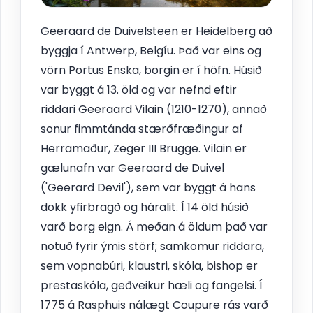
Geeraard de Duivelsteen er Heidelberg að
byggja í Antwerp, Belgíu. Það var eins og
vörn Portus Enska, borgin er í höfn. Húsið
var byggt á 13. öld og var nefnd eftir
riddari Geeraard Vilain (1210-1270), annað
sonur fimmtánda stærðfræðingur af
Herramaður, Zeger III Brugge. Vilain er
gælunafn var Geeraard de Duivel
('Geerard Devil'), sem var byggt á hans
dökk yfirbragð og háralit. Í 14 öld húsið
varð borg eign. Á meðan á öldum það var
notuð fyrir ýmis störf; samkomur riddara,
sem vopnabúri, klaustri, skóla, bishop er
prestaskóla, geðveikur hæli og fangelsi. Í
1775 á Rasphuis nálægt Coupure rás varð