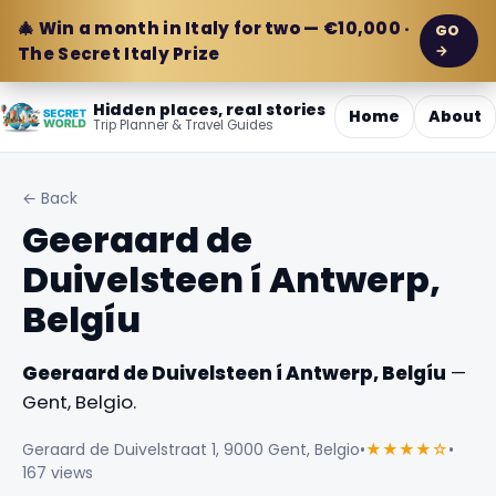
🎄 Win a month in Italy for two — €10,000 ·
GO
→
The Secret Italy Prize
Hidden places, real stories
Home
About
Trip Planner & Travel Guides
← Back
Geeraard de
Duivelsteen í Antwerp,
Belgíu
Geeraard de Duivelsteen í Antwerp, Belgíu
—
Gent, Belgio.
Geraard de Duivelstraat 1, 9000 Gent, Belgio
•
★★★★☆
•
167 views