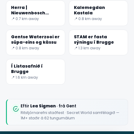
Herra |
Kalemegdan
Nieuwenbosch
Kastala
Abbey
📍 0.7 km away
📍 0.8 km away
✕
Gentse Waterzooi er
STAM er fasta
súpa-eins og kássu
sýningu í Brugge
📍 0.8 km away
📍 1.3 km away
Í Listasafnið í
Brugge
📍 1.6 km away
🏆
🏆 #1 Trip Planner 2026
Rated best travel app worldwide
Eftir
Lea Sigman
· frá Gent
Ritstjórnarefni staðfest · Secret World samfélagið —
★★★★★
1M+ staðir á 62 tungumálum
Keep Exploring the World